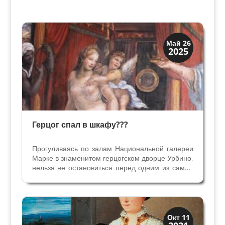
Искусство
Май 26
2025
Коллекции знати
Герцог спал в шкафу???
Прогуливаясь по залам Национальной галереи
Марке в знаменитом герцогском дворце Урбино,
нельзя не остановиться перед одним из самых
ценных предметов коллекции: альковом
Герцога в зале, где когда-то была спальня.
Альков герцога Федерико да Монтефельтро -
очень редкая...
Иконография
Окт 11