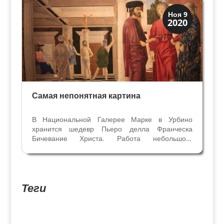
крестил...
Искусство
Ноя 9
2020
Тайны картин
Самая непонятная картина
В Национальной Галерее Марке в Урбино
хранится шедевр Пьеро делла Франческа
Бичевание Христа. Работа небольшого
формата 59см на 81см на деревянной доске
является одной из немногих подписанных
автором. Когда и для кого она сделана мы не
знаем, предполагают период с...
Теги