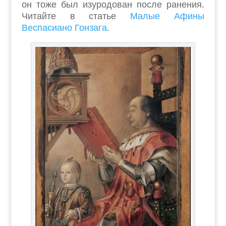
он тоже был изуродован после ранения.
Читайте в статье
Малые Афины
Веспасиано Гонзага
.