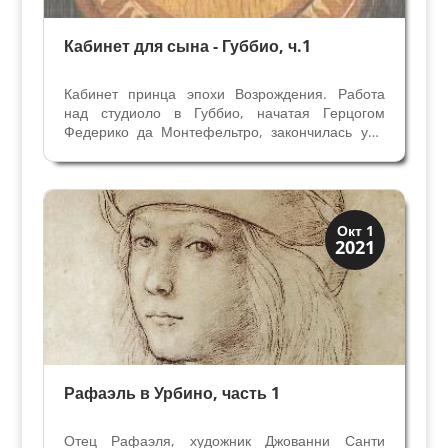
Кабинет для сына - Губбио, ч.1
Кабинет принца эпохи Возрождения. Работа
над студиоло в Губбио, начатая Герцогом
Федерико да Монтефельтро, закончилась уже
после его смерти (умер в 1482 году) под
регентством Оттавиано Убальдини делла
Гарда. Единственый сын Гвидобальдо (родился
после 8 дочерей) стал...
Иконография
Окт 1
2021
Портреты
Рафаэль в Урбино, часть 1
Отец Рафаэля, художник Джованни Санти