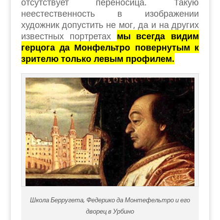
отсутствует переносица. Такую
неестественность в изображении
художник допустить не мог, да и на других
известных портретах
мы всегда видим
герцога да Монфельтро повернутым к
зрителю только левым профилем.
Школа Берругета, Федерико да Монтефельтро и его
дворец в Урбино