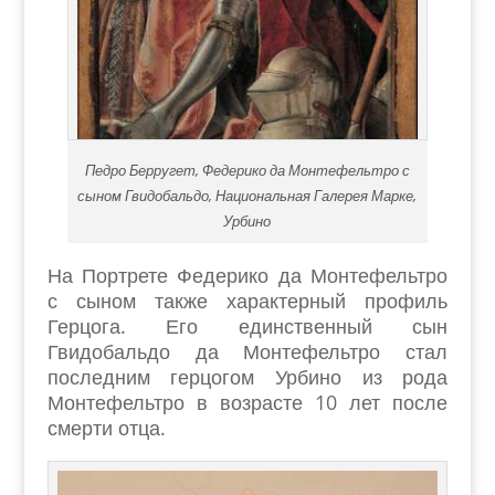
Педро Берругет, Федерико да Монтефельтро с
сыном Гвидобальдо, Национальная Галерея Марке,
Урбино
На Портрете Федерико да Монтефельтро
с сыном также характерный профиль
Герцога. Его единственный сын
Гвидобальдо да Монтефельтро стал
последним герцогом Урбино из рода
Монтефельтро в возрасте 10 лет после
смерти отца.