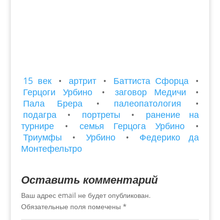
15 век
•
артрит
•
Баттиста Сфорца
•
Герцоги Урбино
•
заговор Медичи
•
Пала Брера
•
палеопатология
•
подагра
•
портреты
•
ранение на
турнире
•
семья Герцога Урбино
•
Триумфы
•
Урбино
•
Федерико да
Монтефельтро
Оставить комментарий
Ваш адрес email не будет опубликован.
Обязательные поля помечены
*