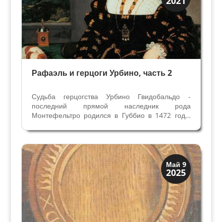
2021
Портреты
Рафаэль и герцоги Урбино, часть 2
Судьба герцогства Урбино Гвидобальдо -
последний прямой наследник рода
Монтефельтро родился в Губбио в 1472 году,
сын Федерико герцога Урбино и Баттисты
Сфорца. В 10 летнем возрасте уже стал
Герцогом, в 17 летнем женился на Элизабете
Гонзага, но продолжить род не...
Искусство
Май 9
2025
Коллекции знати