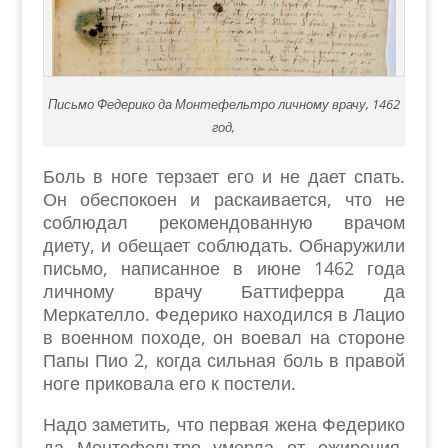
Письмо Федерико да Монтефельтро личному врачу, 1462
год,
Боль в ноге терзает его и не дает спать.
Он обеспокоен и раскаивается, что не
соблюдал рекомендованную врачом
диету, и обещает соблюдать. Обнаружили
письмо, написанное в июне 1462 года
личному врачу Баттиферра да
Меркателло. Федерико находился в Лацио
в военном походе, он воевал на стороне
Папы Пио 2, когда сильная боль в правой
ноге приковала его к постели.
Надо заметить, что первая жена Федерико
да Монтефельтро умерла от ожирения,