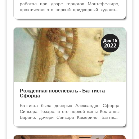
работал при дворе герцогов Монтефельтро,
практически это первый придворный художник
просвещенного и передового двора Урбино. Его
ценили и уважали не только за алтарные
образы для церквей, но и за мастерство
портретной живописи. В...
Висконти Сфорца
Дек 15
2022
Династии
Рожденная повелевать - Баттиста
Сфорца
Баттиста была дочерью Александро Сфорца
Синьора Пезаро, и его первой жены Костанцы
Варано, дочери Синьора Камерино. Баттиста
родилась в Пезаро в январе 1446 года, и
назвали ее в честь прабабушки по материнской
линии Джованны Баттиста да Монтефельтро. Её