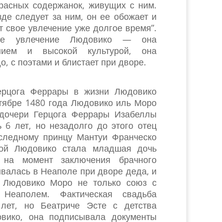
красных содержанок, живущих с ним.
зде следует за ним, он ее обожает и
т свое увлечение уже долгое время”.
ое увлечение Людовико — она
анием и высокой культурой, она
, с поэтами и блистает при дворе.
Герцога Феррары в жизни Людовико
нтябре 1480 года Людовико иль Моро
 дочери Герцога Феррары Изабеллы
 6 лет, но незадолго до этого отец
следному принцу Мантуи Франческо
стой Людовико стала младшая дочь
 на момент заключения брачного
ывалась в Неаполе при дворе деда, и
я Людовико Моро не только союз с
Неаполем. Фактическая свадьба
 лет, но Беатриче Эсте с детства
вико, она подписывала документы