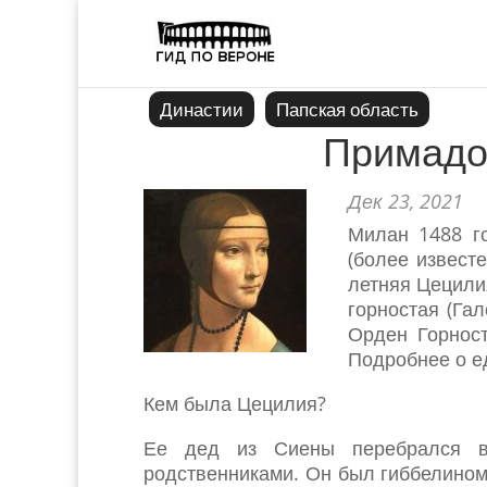
Династии
Папская область
Примадо
Дек 23, 2021
Милан 1488 г
(более извест
летняя Цецилия
горностая (Га
Орден Горнос
Подробнее о е
Кем была Цецилия?
Ее дед из Сиены перебрался в 
родственниками. Он был гиббелином