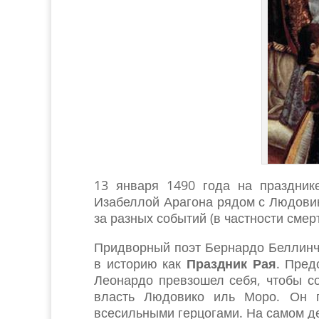
13 января 1490 года на праздник
Изабеллой Арагона рядом с Людовик
за разных событий (в частности сме
Придворный поэт Бернардо Беллинчо
в историю как
Праздник Рая
. Пред
Леонардо превзошел себя, чтобы со
власть Людовико иль Моро. Он п
всесильными герцогами. На самом д