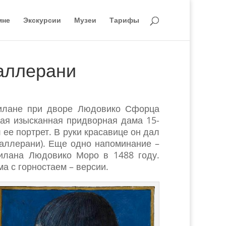
мне
Экскурсии
Музеи
Тарифы
аллерани
Милане при дворе Людовико Сфорца
мая изысканная придворная дама 15-
ее портрет. В руки красавице он дал
Галлерани). Еще одно напоминание –
илана Людовико Моро в 1488 году.
а с горностаем – версии.