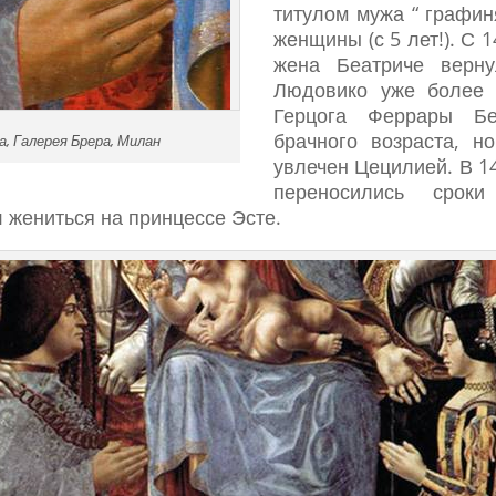
титулом мужа “ графин
женщины (с 5 лет!). С 
жена Беатриче верн
Людовико уже более 
Герцога Феррары Бе
брачного возраста, н
, Галерея Брера, Милан
увлечен Цецилией. В 14
переносились срок
 жениться на принцессе Эсте.