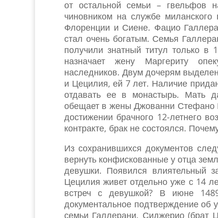
от остальной семьи – гвельфов 
чиновником на службе миланского
Флоренции и Сиене. Фацио Галлера
стал очень богатым. Семья Галлера
получили знатный титул только в 
назначает жену Маргериту опек
наследников. Двум дочерям выделено
и Цецилия, ей 7 лет. Наличие прида
отдавать ее в монастырь. Мать д
обещает в жены Джованни Стефано Ви
достижении брачного 12-летнего во
контракте, брак не состоялся. Почем
Из сохранившихся документов следу
вернуть конфискованные у отца земл
девушки. Появился влиятельный з
Цецилия живет отдельно уже с 14 л
встреч с девушкой? В июне 1489
документальное подтверждение об у
семьи Галлерани. Сиджерио (брат Ц