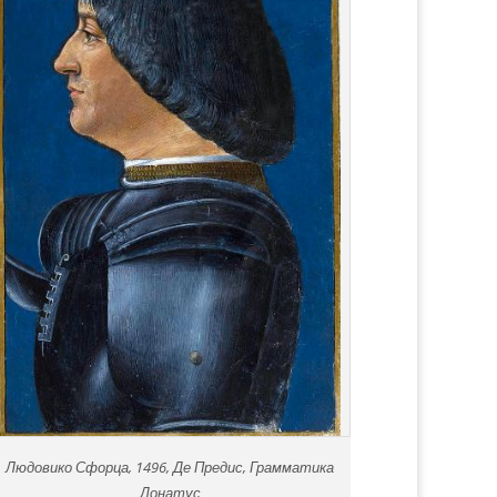
Людовико Сфорца, 1496, Де Предис, Грамматика
Донатус