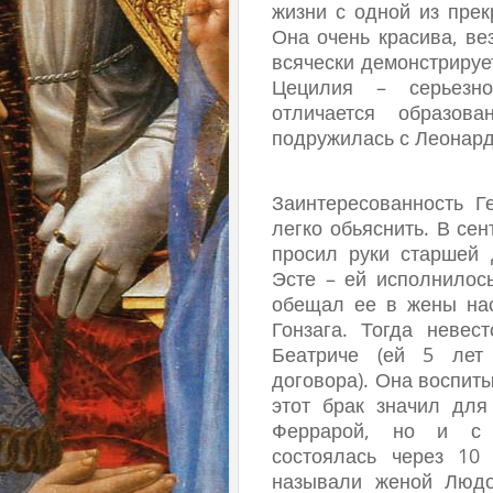
жизни с одной из пре
Она очень красива, ве
всячески демонстрируе
Цецилия – серьезн
отличается образов
подружилась с Леонардо
Заинтересованность 
легко обьяснить. В се
просил руки старшей
Эсте – ей исполнилось
обещал ее в жены на
Гонзага. Тогда неве
Беатриче (ей 5 лет
договора). Она воспит
этот брак значил дл
Феррарой, но и с 
состоялась через 10
называли женой Людо