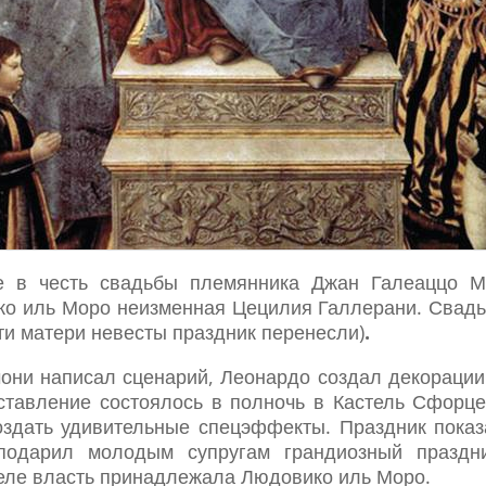
е в честь свадьбы племянника Джан Галеаццо М
о иль Моро неизменная Цецилия Галлерани. Свадьба 
рти матери невесты праздник перенесли)
.
ни написал сценарий, Леонардо создал декорации
ставление состоялось в полночь в Кастель Сфорце
здать удивительные спецэффекты. Праздник показ
одарил молодым супругам грандиозный праздни
еле власть принадлежала Людовико иль Моро.