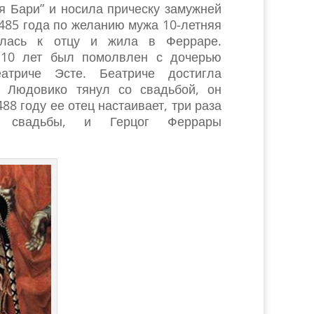
я Бари” и носила прическу замужней
1485 года по желанию мужа 10-летняя
улась к отцу и жила в Ферраре.
10 лет был помолвлен с дочерью
атриче Эсте. Беатриче достигла
о Людовико тянул со свадьбой, он
88 году ее отец настаивает, три раза
и свадьбы, и Герцог Феррары