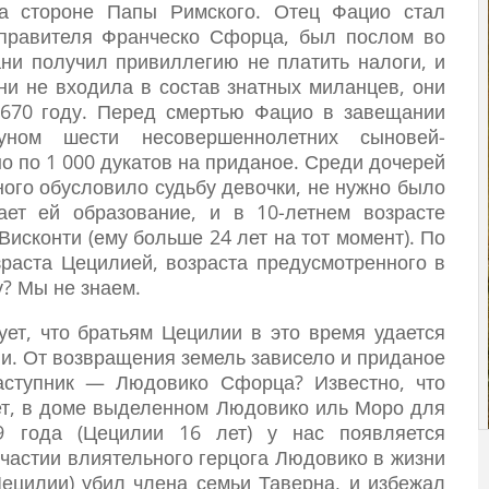
на стороне Папы Римского. Отец Фацио стал
 правителя Франческо Сфорца, был послом во
ни получил привиллегию не платить налоги, и
ни не входила в состав знатных миланцев, они
1670 году. Перед смертью Фацио в завещании
уном шести несовершеннолетних сыновей-
 по 1 000 дукатов на приданое. Среди дочерей
ного обусловило судьбу девочки, не нужно было
ает ей образование, и в 10-летнем возрасте
сконти (ему больше 24 лет на тот момент). По
зраста Цецилией, возраста предусмотренного в
у? Мы не знаем.
ет, что братьям Цецилии в это время удается
и. От возвращения земель зависело и приданое
аступник — Людовико Сфорца? Известно, что
ет, в доме выделенном Людовико иль Моро для
 года (Цецилии 16 лет) у нас появляется
частии влиятельного герцога Людовико в жизни
ецилии) убил члена семьи Таверна, и избежал