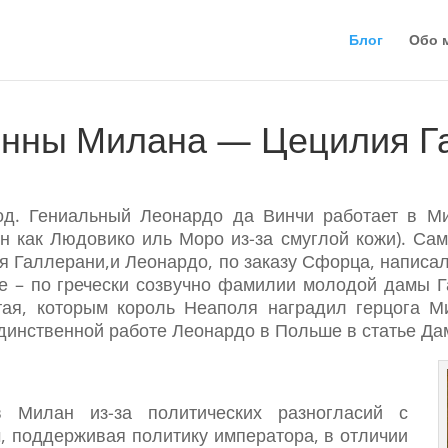
Блог
Обо 
нны Милана — Цецилия Г
од. Гениальный Леонардо да Винчи работает в 
ен как Людовико иль Моро из-за смуглой кожи). Са
 Галлерани,и Леонардо, по заказу Сфорца, написал 
ле – по гречески созвучно фамилии молодой дамы 
тая, которым король Неаполя наградил герцога М
динственной работе Леонардо в Польше в статье Дам
Милан из-за политических разногласий с
, поддерживая политику императора, в отличии