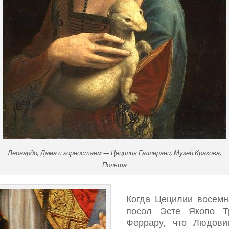
Леонардо, Дама с горностаем — Цецилия Галлерани, Музей Кракова,
Польша
Когда Цецилии восемн
посол Эсте Якопо Т
Феррару, что Людови