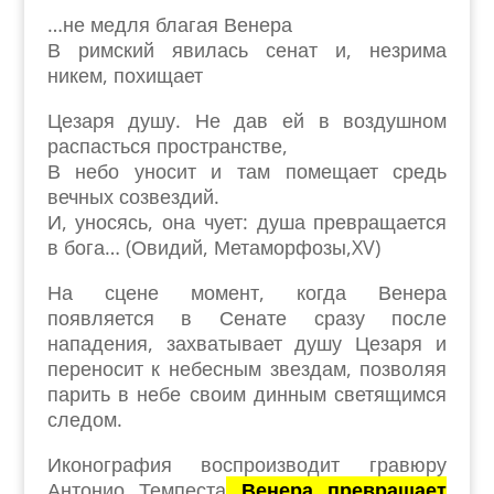
…не медля благая Венера
В римский явилась сенат и, незрима
никем, похищает
Цезаря душу. Не дав ей в воздушном
распасться пространстве,
В небо уносит и там помещает средь
вечных созвездий.
И, уносясь, она чует: душа превращается
в бога… (Овидий, Метаморфозы,XV)
На сцене момент, когда Венера
появляется в Сенате сразу после
нападения, захватывает душу Цезаря и
переносит к небесным звездам, позволяя
парить в небе своим динным светящимся
следом.
Иконография воспроизводит гравюру
Антонио Темпеста
Венера превращает