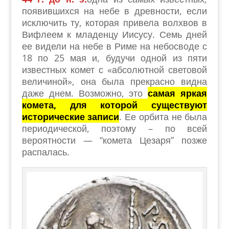
появившихся на небе в древности, если
исключить ту, которая привела волхвов в
Вифлеем к младенцу Иисусу. Семь дней
ее видели на небе в Риме на небосводе с
18 по 25 мая и, будучи одной из пяти
известных комет с «абсолютной световой
величиной», она была прекрасно видна
даже днем. Возможно, это
самая яркая
комета, для которой существуют
исторические записи
. Ее орбита не была
периодической, поэтому – по всей
вероятности — “комета Цезаря” позже
распалась.