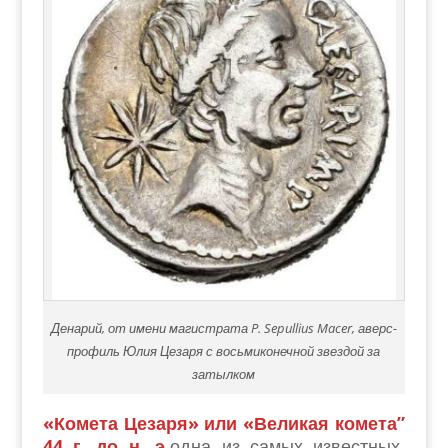
Денарий, от имени магистрата P. Sepullius Macer, аверс-
профиль Юлия Цезаря с восьмиконечной звездой за
затылком
«Комета Цезаря» или «Великая комета”
44 г. до н. э.
одна из самых известных,