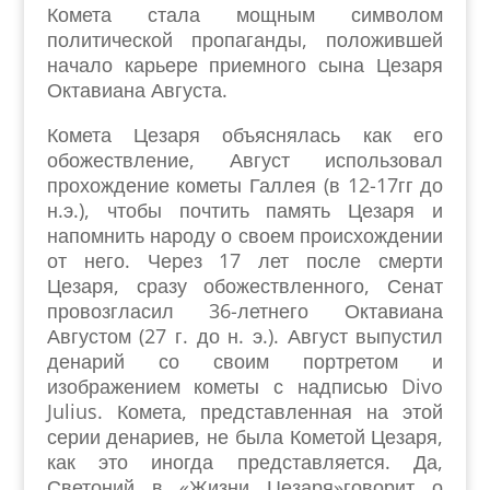
Комета стала мощным символом
политической пропаганды, положившей
начало карьере приемного сына Цезаря
Октавиана Августа.
Комета Цезаря объяснялась как его
обожествление, Август использовал
прохождение кометы Галлея (в 12-17гг до
н.э.), чтобы почтить память Цезаря и
напомнить народу о своем происхождении
от него. Через 17 лет после смерти
Цезаря, сразу обожествленного, Сенат
провозгласил 36-летнего Октавиана
Августом (27 г. до н. э.). Август выпустил
денарий со своим портретом и
изображением кометы с надписью Divo
Julius. Комета, представленная на этой
серии денариев, не была Кометой Цезаря,
как это иногда представляется. Да,
Светоний в «Жизни Цезаря»говорит о