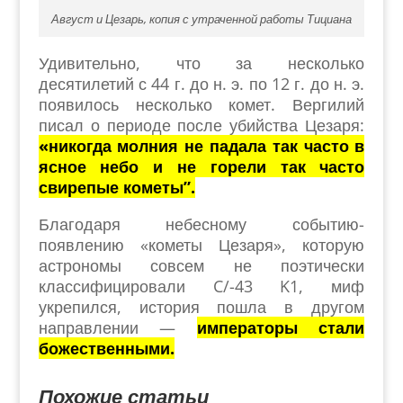
Август и Цезарь, копия с утраченной работы Тициана
Удивительно, что за несколько
десятилетий с 44 г. до н. э. по 12 г. до н. э.
появилось несколько комет. Вергилий
писал о периоде после убийства Цезаря:
«никогда молния не падала так часто в
ясное небо и не горели так часто
свирепые кометы”.
Благодаря небесному событию-
появлению «кометы Цезаря», которую
астрономы совсем не поэтически
классифицировали C/-43 K1, миф
укрепился, история пошла в другом
направлении —
императоры стали
божественными.
Похожие статьи