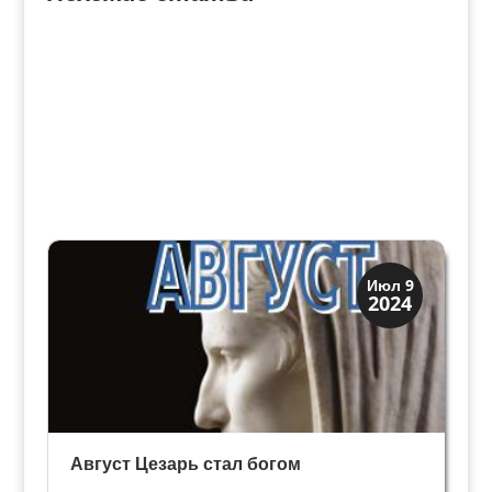
Древний Рим
Июл 9
2024
История
Август Цезарь стал богом