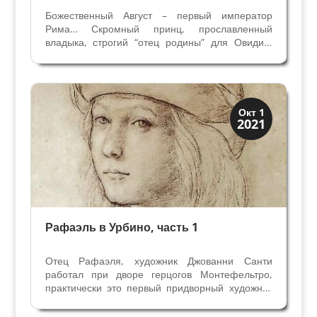
Божественный Август – первый император
Рима… Скромный принц, прославленный
владыка, строгий “отец родины” для Овидия,
главный жрец Великий Понтифик Максимус –
таким предстал перед народом, таким остался
в мраморе. Самопрезентация продолжалась
всю жизнь, даже на...
Иконография
Окт 1
2021
Портреты
Рафаэль в Урбино, часть 1
Отец Рафаэля, художник Джованни Санти
работал при дворе герцогов Монтефельтро,
практически это первый придворный художник
просвещенного и передового двора Урбино. Его
ценили и уважали не только за алтарные