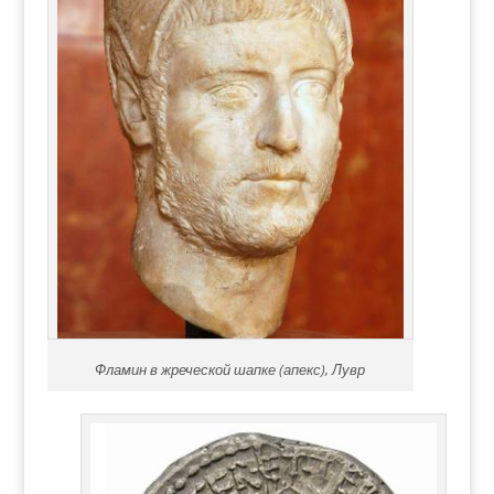
Фламин в жреческой шапке (апекс), Лувр