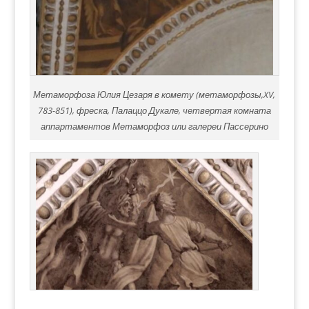
Метаморфоза Юлия Цезаря в комету (метаморфозы,XV,
783-851), фреска, Палаццо Дукале, четвертая комната
аппартаментов Метаморфоз или галереи Пассерино