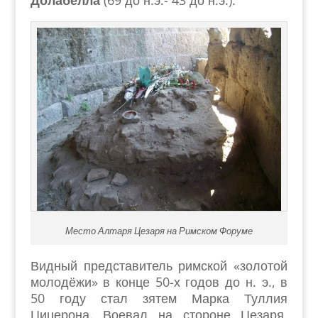
Долабелла
(69 до н.э.- 43 до н.э.).
Место Алтаря Цезаря на Римском Форуме
Видный представитель римской «золотой
молодёжи» в конце 50-х годов до н. э., в
50 году стал зятем Марка Туллия
Цицерона. Воевал на стороне Цезаря,