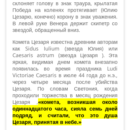
склоняет голову в знак траура, крылатая
Победа на коленях протягивает (Юлию
Цезарю, конечно) корону в знак уважения.
В левой руке Венера держит скипетр со
звездой, обращенный вниз.
Комета Цезаря известна древним авторам
как Sidus Iulium (звезда Юлия) или
Caesaris astrum (звезда Цезаря ). Эта
яркая, видимая днем комета внезапно
появилась во время праздника Ludi
Victoriae Caesaris в июле 44 года до н.э.,
через четыре месяца после убийства
Цезаря. По словам Светония, когда
проходили торжества в месяц рождения
Цезаря ,
«комета, возникшая около
одиннадцатого часа, сияла семь дней
подряд, и считали, что это душа
Цезаря, принятая в небе.»