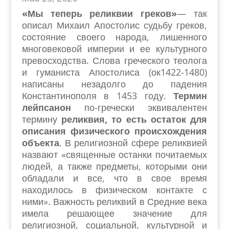
«Мы теперь реликвии греков»
— так
описал Михаил Апостолис судьбу греков,
состояние своего народа, лишенного
многовековой империи и ее культурного
превосходства. Слова греческого теолога
и гуманиста Апостолиса (ок1422-1480)
написаны незадолго до падения
Константинополя в 1453 году.
Термин
лейпсанон
по-гречески эквивалентен
термину
реликвия, то есть остаток для
описания физического происхождения
объекта
. В религиозной сфере реликвией
назвают «священные останки почитаемых
людей, а также предметы, которыми они
обладали и все, что в свое время
находилось в физическом контакте с
ними». Важность реликвий в Средние века
имела решающее значение для
религиозной, социальной, культурной и