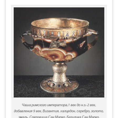
Чаша римского императора,1 век до н.э.-2 век,
добавления 9 век, Византия, халцедон, серебро, золото,
эмаль, Сокровища Сан Марко, Базилика Сан Марко,