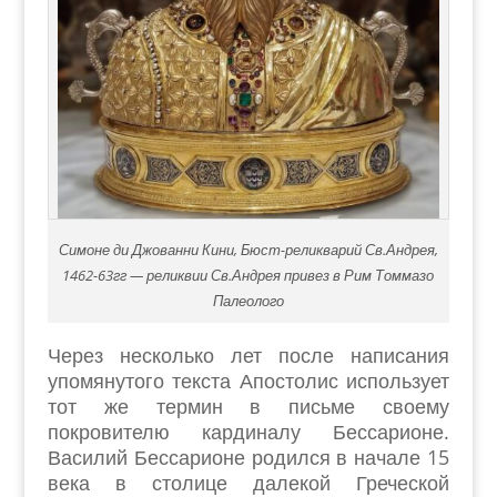
Симоне ди Джованни Кини, Бюст-реликварий Св.Андрея,
1462-63гг — реликвии Св.Андрея привез в Рим Томмазо
Палеолого
Через несколько лет после написания
упомянутого текста Апостолис использует
тот же термин в письме своему
покровителю кардиналу Бессарионе.
Василий Бессарионе родился в начале 15
века в столице далекой Греческой