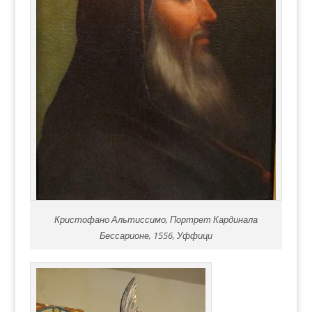
Кристофано Альтиссимо, Портрет Кардинала
Бессарионе, 1556, Уффици