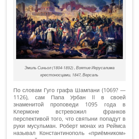
Эмиль Синьол (1804-1892) , Взятие Иерусалима
крестоносцами, 1847, Версаль
По словам Гуго графа Шампани (1069? —
1126), сам Папа Урбан II в своей
знаменитой проповеди 1095 года в
Клермоне встревожил франков
перспективой того, что святыни попадут в
руки мусульман. Роберт монах из Реймса
называл Константинополь «приёмником»