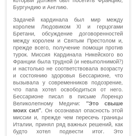
который должен был посетить Францию,
Бургундию и Англию.
Задачей кардинала был мир между
королем Людовиком XI и герцогами
Бретани, обсуждение договоренностей
между королем и Святым Престолом и,
прежде всего, получение помощи против
турок. Миссия Кардинала Никейского во
Франции была трудной (и невыполнимой?)
и настолько не соответствовала возрасту
и состоянию здоровья Бессарионе, что
вызывала у современников подозрение,
что папа хотел освободиться от него.
Бессарионе писал в письме Лоренцо
Великолепному Медичи:
“Это свыше
моих сил”
. Он осознавал опасность этой
миссии и, прежде чем пересечь границы
Италии, принял ряд важных решений, как
будто хотел подвести итог. Это