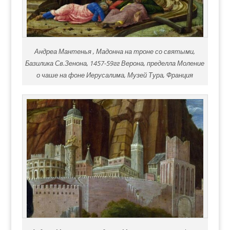
Андреа Мантенья , Мадонна на троне со святыми,
Базилика Св.Зенона, 1457-59гг Верона, пределла Моление
о чаше на фоне Иерусалима, Музей Тура, Франция