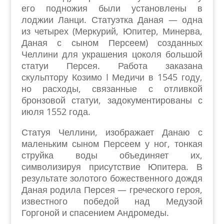
его подножия были установлены в
лоджии Ланци. Статуэтка Даная — одна
из четырех (Меркурий, Юпитер, Минерва,
Даная с сыном Персеем) созданных
Челлини для украшения цоколя большой
статуи Персея. Работа заказана
скульптору Козимо I Медичи в 1545 году,
но расходы, связанные с отливкой
бронзовой статуи, задокументированы с
июля 1552 года.
Статуя Челлини, изображает Данаю с
маленьким сыном Персеем у ног, тонкая
струйка воды объединяет их,
символизируя присутствие Юпитера. В
результате золотого божественного дождя
Даная родила Персея — греческого героя,
известного победой над Медузой
Горгоной и спасением Андромеды.