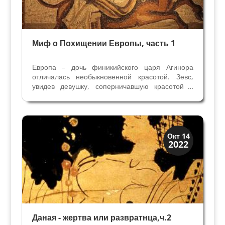
Миф о Похищении Европы, часть 1
Европа – дочь финикийского царя Агинора
отличалась необыкновенной красотой. Зевс,
увидев девушку, соперничавшую красотой с
богинями, решил ее похитить. Он превратился
в огромного белоснежного быка со сверкающей
шерстью и изогнутыми как серп рогами. Придя
на луг, где...
История
Окт 14
2022
Мифы и Библия
Даная - жертва или развратнца,ч.2