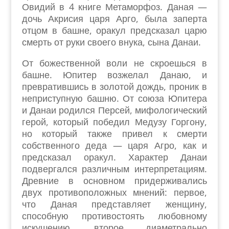
Овидий в 4 книге Метаморфоз. Даная —
дочь Акрисия царя Арго, была заперта
отцом в башне, оракул предсказал царю
смерть от руки своего внука, сына Данаи.
От божественной воли не скроешься в
башне. Юпитер возжелал Данаю, и
превратившись в золотой дождь, проник в
неприступную башню. От союза Юпитера
и Данаи родился Персей, мифологический
герой, который победил Медузу Горгону,
но который также привел к смерти
собственного деда — царя Агро, как и
предсказал оракул. Характер Данаи
подвергался различным интерпретациям.
Древние в основном придерживались
двух противоположных мнений: первое,
что Даная представляет женщину,
способную противостоять любовному
искушению, второе диаметрально