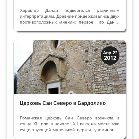
Характер Данаи подвергался различным
интерпретациям. Древние придерживались двух
противоположных мнений: первое, что Даная
представляет женщину, способную
противостоять любовному искушению, второе,
что она расчетливая проститутка, готовая
продать себя за деньги. О...
Скрытая Верона
Апр 22
2012
Церкви
Церковь Сан Северо в Бардолино
Романская церковь Сан Северо возникла в
конце XI или в начале XII века на месте уже
существующей маленькой церкви, упоминание
о которой есть в дипломе царя Беренгария в