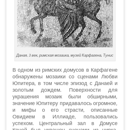
Даная, 3 век, римская мозаика, музей Карфагена, Тунис
В одном из римских домусов в Карфагене
обнаружены мозаики со сценами Любви
Юпитера, в том числе эпизод с Данаей и
золотым дождем. Поверхности для
украшения мозаик были обширными,
значение Юпитеру придавалось огромное,
и мифы о его страсти, описанные
Овидием в Иллиаде, пользовались
успехом. Центральный зал в Домусе
Коней был украшен сценами из цирка,