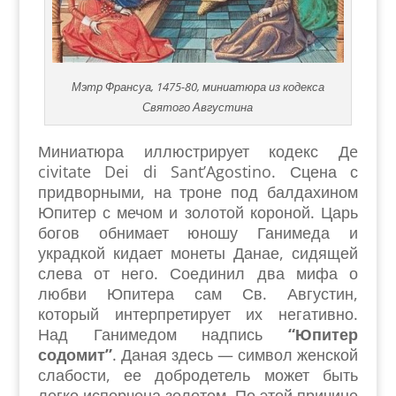
Мэтр Франсуа, 1475-80, миниатюра из кодекса
Святого Августина
Миниатюра иллюстрирует кодекс Дe
civitate Dei di Sant’Agostino. Сцена с
придворными, на троне под балдахином
Юпитер с мечом и золотой короной. Царь
богов обнимает юношу Ганимеда и
украдкой кидает монеты Данае, сидящей
слева от него. Соединил два мифа о
любви Юпитера сам Св. Августин,
который интерпретирует их негативно.
Над Ганимедом надпись
“Юпитер
содомит”
. Даная здесь — символ женской
слабости, ее добродетель может быть
легко испорчена золотом. По этой причине