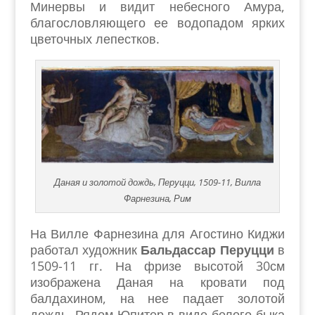
Минервы и видит небесного Амура,
благословляющего ее водопадом ярких
цветочных лепестков.
Даная и золотой дождь, Перуцци, 1509-11, Вилла
Фарнезина, Рим
На Вилле Фарнезина для Агостино Киджи
работал художник
Бальдассар Перуцци
в
1509-11 гг. На фризе высотой 30см
изображена Даная на кровати под
балдахином, на нее падает золотой
дождь. Рядом Юпитер в виде белого быка