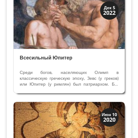
История
Дек 5
2022
Мифы и Библия
Всесильный Юпитер
Среди богов, населяющих Олимп в
классическую греческую эпоху, Зевс (у греков)
или Юпитер (у римлян) был патриархом. Бог
неба и грома для греков, религии и мифологии
для римлян. Литературные свидетельства
древних говорят нам о его любовных
приключениях – Юпитер...
История
Июн 10
2020
Мифы и Библия