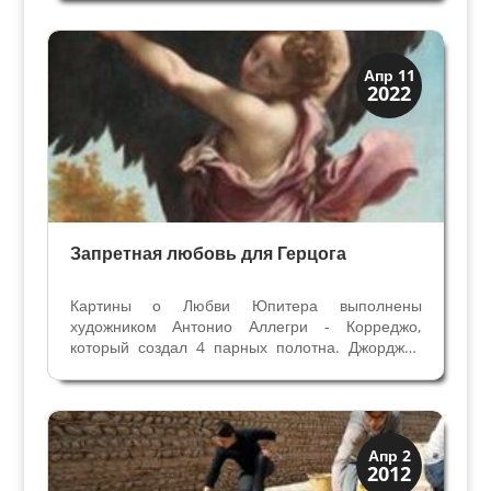
893 году ( в связи с веронским монастырём Св.
Зенона). Часовня Сан Северо подчинялась
приходской...
История
Апр 11
2022
Мифы и Библия
Запретная любовь для Герцога
Картины о Любви Юпитера выполнены
художником Антонио Аллегри - Корреджо,
который создал 4 парных полотна. Джорджио
Вазари считает, что Леду и Венеру ( Данаю)
герцог Мантуи заказал для подарка императору
Карло V. “...другие живописные работы
исполнял он для многих...
Верона
Апр 2
2012
Римская Верона