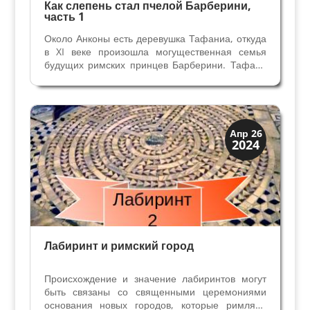
Как слепень стал пчелой Барберини,
часть 1
Около Анконы есть деревушка Тафаниа, откуда
в XI веке произошла могущественная семья
будущих римских принцев Барберини. Тафани
из Барберино перебрались во Флоренцию в XIV
веке, на их гербе были изображены три слепня
(перевод слова Тафани) и ножницы, говорящие
об их...
Древний Рим
Апр 26
2024
История
Лабиринт и римский город
Происхождение и значение лабиринтов могут
быть связаны со священными церемониями
основания новых городов, которые римляне