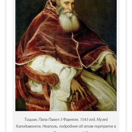
Тициан, Папа Павел 3 Фарнезе, 1543 год, Музей
Каподимонте, Неаполь, подробнее об этом портрете в