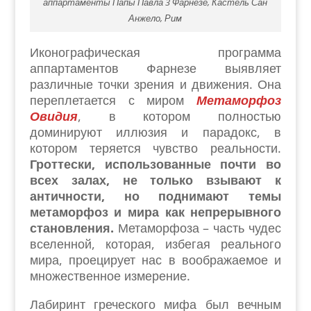
аппартаменты Папы Павла 3 Фарнезе, Кастель Сан
Анжело, Рим
Иконографическая программа
аппартаментов Фарнезе выявляет
различные точки зрения и движения. Она
переплетается с миром
Метаморфоз
Овидия
, в котором полностью
доминируют иллюзия и парадокс, в
котором теряется чувство реальности.
Гроттески, использованные почти во
всех залах, не только взывают к
античности, но поднимают темы
метаморфоз и мира как непрерывного
становления.
Метаморфоза – часть чудес
вселенной, которая, избегая реального
мира, проецирует нас в воображаемое и
множественное измерение.
Лабиринт греческого мифа был вечным