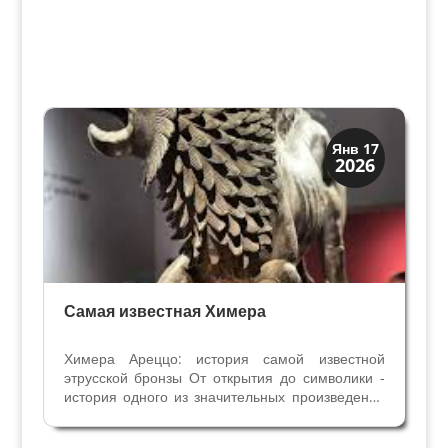
История
Янв 17
2026
Мифы и Библия
Самая известная Химера
Химера Ареццо: история самой известной
этрусской бронзы От открытия до символики -
история одного из значительных произведений
античности. Химера Ареццо, найденная в 1553
году, признана самой важной этрусской бронзой