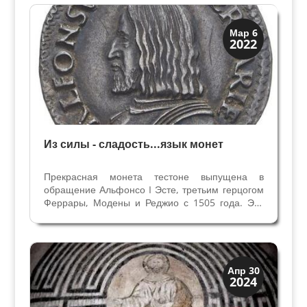
за всю историю, и это работа передает нам
много...
История
Мар 6
2022
Клады и медали
Из силы - сладость...язык монет
Прекрасная монета тестоне выпущена в
обращение Альфонсо I Эсте, третьим герцогом
Феррары, Модены и Реджио с 1505 года. Это
одна из самых знаменитых монет эпохи
Возрождения. Монеты полны символов, девизов
и эмблем, которые выражали намерения
правителей. Сложился особый...
Искусство
Апр 30
2024
Символы