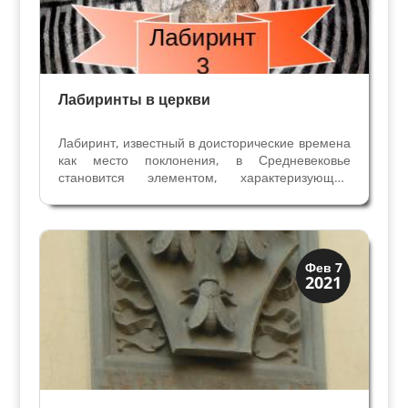
Лабиринты в церкви
Лабиринт, известный в доисторические времена
как место поклонения, в Средневековье
становится элементом, характеризующим
символическое христианское пространство:
собор. Расположенные в видимых местах, таких
как атриумы или нартексы-вестибюли церквей,
или скрытые в...
Династии
Фев 7
2021
Папская область