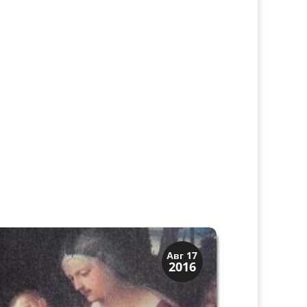
Верона и Падуя
Авг 17
2016
Династии