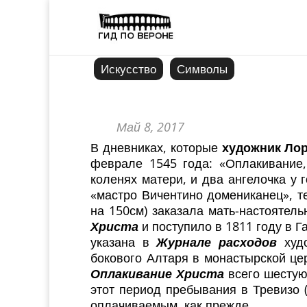
Искусство
Символы
Май 8, 2017
В дневниках, которые
художник Ло
феврале 1545 года: «Оплакивание
коленях матери, и два ангелочка у
«мастро Вичентино домениканец», т
на 150см) заказала мать-настоятел
Христа
и поступило в 1811 году в Г
указана в
Журнале расходов
худо
бокового Алтаря в монастырской це
Оплакивание Христа
всего шестую 
этот период пребывания в Тревизо 
оплачиваемым, как прежде.