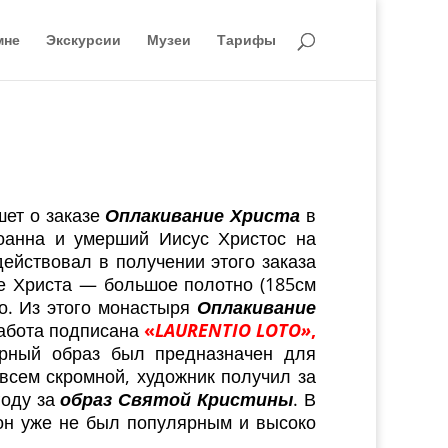
мне
Экскурсии
Музеи
Тарифы
шет о заказе
Оплакивание Христа
в
оанна и умерший Иисус Христос на
ействовал в получении этого заказа
ие Христа — большое полотно (185см
о. Из этого монастыря
Оплакивание
Работа подписана
«
LAURENTIO LOTO»
,
арный образ был предназначен для
всем скромной, художник получил за
году за
образ Святой Кристины
. В
 он уже не был популярным и высоко