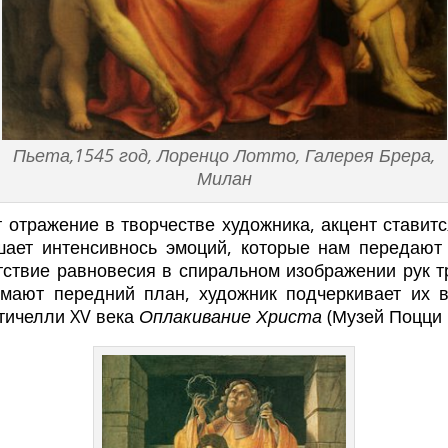
Пьета,1545 год, Лоренцо Лотто, Галерея Брера,
Милан
 отражение в творчестве художника, акцент ставится
шает интенсивнось эмоций, которые нам передают
тствие равновесия в спиральном изображении рук т
мают передний план, художник подчеркивает их вы
тичелли XV века
Оплакивание Христа
(Музей Поцци 