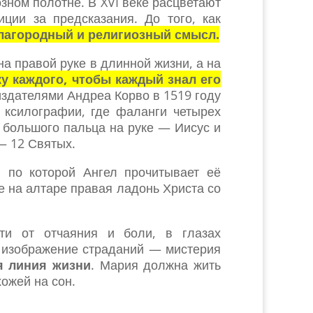
озном полотне. В XVI веке расцветают
ции за предсказания. До того, как
лагородный и религиозный смысл.
а правой руке в длинной жизни, а на
ку каждого, чтобы каждый знал его
здателями Андреа Корво в 1519 году
ь ксилографии, где фаланги четырех
 большого пальца на руке — Иисус и
— 12 Святых.
 по которой Ангел прочитывает её
 на алтаре правая ладонь Христа со
ти от отчаяния и боли, в глазах
, изображение страданий — мистерия
я линия жизни
. Мария должна жить
хожей на сон.