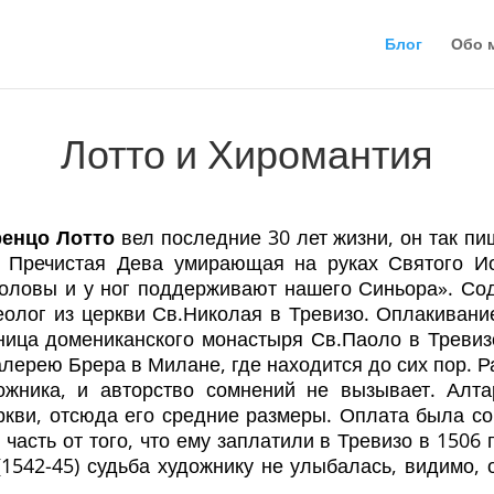
Блог
Обо 
Лотто и Хиромантия
ренцо Лотто
вел последние 30 лет жизни, он так пи
, Пречистая Дева умирающая на руках Святого И
 головы и у ног поддерживают нашего Синьора». Сод
еолог из церкви Св.Николая в Тревизо. Оплакиван
ьница домениканского монастыря Св.Паоло в Тревиз
алерею Брера в Милане, где находится до сих пор. 
жника, и авторство сомнений не вызывает. Алт
ркви, отсюда его средние размеры. Оплата была со
часть от того, что ему заплатили в Тревизо в 1506 
(1542-45) судьба художнику не улыбалась, видимо,