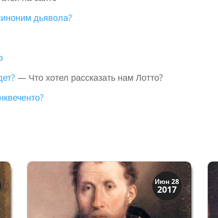
синоним дьявола?
о
дет?
— Что хотел рассказать нам Лотто?
нквеченто?
История
Июн 28
2017
Открытия