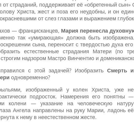
ил от страданий, поддерживает её «обретенный сын» 
олову Христа, жест и поза его неудобны, и он един
 покрасневшими от слез глазами и выражением глубок
ахов — францисканцев,
Мария перенесла духовну
именно так «умирающая» должна быть изображена.
скрешении сына, переносит с твердостью духа его 
бразить естественные страдания Матери (по тр
 строгим надзором Мастро Винчентио и домениканск
справился с этой задачей? Изобразить
Смерть и
тери
одновременно?
рыльями, изображенный у колен Христа, уже не
рактически подросток. Намерения его понятны —
ми колени — указание на человеческую натуру
глаза Ангела направлены на руку Марии, ладонь её
рнута к нему в неестественном жесте.