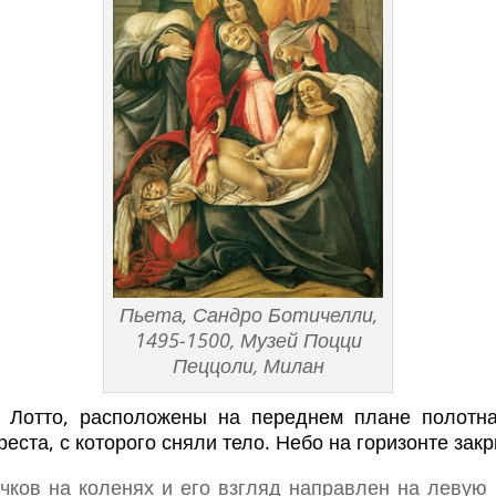
Пьета, Сандро Ботичелли,
1495-1500, Музей Поцци
Пеццоли, Милан
м Лотто, расположены на переднем плане полотн
еста, с которого сняли тело. Небо на горизонте за
чков на коленях и его взгляд направлен на левую