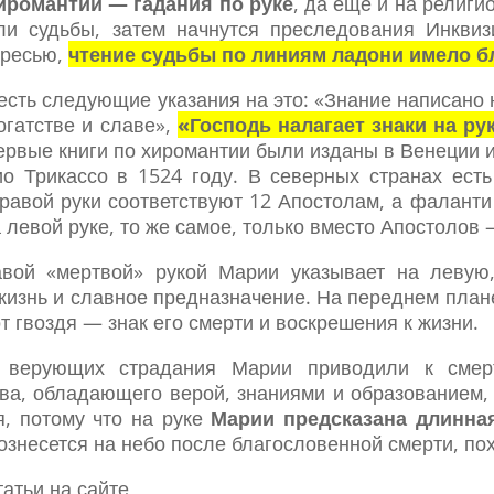
иромантии — гадания по руке
, да еще и на религи
ли судьбы, затем начнутся преследования Инквизи
ересью,
чтение судьбы по линиям ладони имело б
есть следующие указания на это: «Знание написано н
огатстве и славе»,
«Господь налагает знаки на ру
рвые книги по хиромантии были изданы в Венеции и
о Трикассо в 1524 году. В северных странах ест
равой руки соответствуют 12 Апостолам, а фаланти
 левой руке, то же самое, только вместо Апостолов 
авой «мертвой» рукой Марии указывает на левую,
изнь и славное предназначение. На переднем плане
т гвоздя — знак его смерти и воскрешения к жизни.
 верующих страдания Марии приводили к смер
ва, обладающего верой, знаниями и образованием
, потому что на руке
Марии предсказана длинна
вознесется на небо после благословенной смерти, по
татьи на сайте