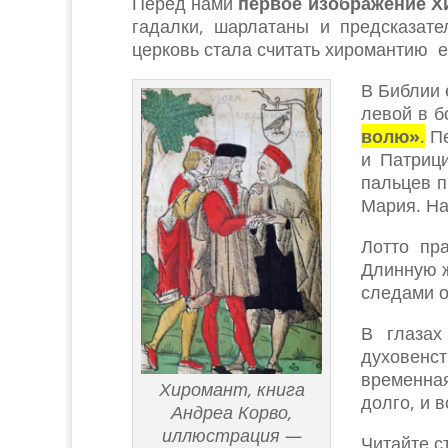
Перед нами
первое изображение Х
гадалки, шарлатаны и предсказате
церковь стала считать хиромантию 
В Библии 
левой в б
волю»
.
Пе
и Патрици
пальцев п
Мария. На
Лотто пр
Длинную ж
следами о
В глазах
духовенст
временная
Хиромант, книга
долго, и 
Андреа Корво,
иллюстрация —
Читайте с