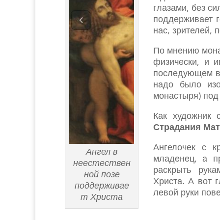
глазами, без с
поддерживает г
нас, зрителей,
По мнению мон
физически, и 
последующем во
надо было изо
монастыря) под
Как художник 
Страдания Ма
Ангелочек с к
Ангел в
младенец, а п
неестествен
раскрыть рука
ной позе
Христа. А вот 
поддерживае
левой руки пове
т Христа