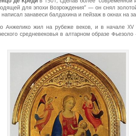
енцо де Креди
в 1501, сделав более “современной 
одящей для эпохи Возрождения” — он снял золото
 написал занавеси балдахина и пейзаж в окнах на з
о Анжелико жил на рубеже веков, и в начале XV
ческого средневековья в алтарном образе Фьезоло 