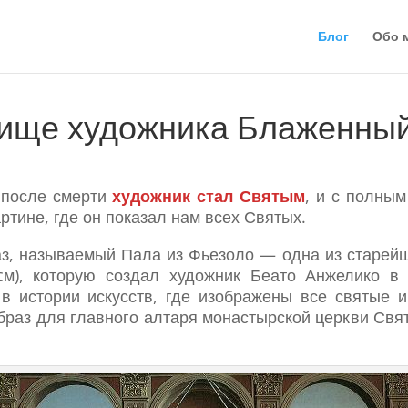
Блог
Обо 
ище художника Блаженный
 после смерти
художник стал Святым
, и с полным
ртине, где он показал нам всех Святых.
з, называемый Пала из Фьезоло — одна из старейш
cм), которую создал художник Беато Анжелико в 
в истории искусств, где изображены все святые и
браз для главного алтаря монастырской церкви Свя