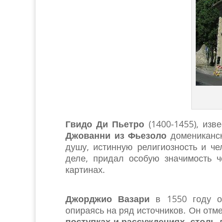
Гвидо Ди Пьетро
(1400-1455), из
Джованни из Фьезоло
домениканск
душу, истинную религиозность и че
деле, придал особую значимость ч
картинах.
Джорджио Вазари
в 1550 году о
опираясь на ряд источников. Он отме
поступках и рассуждениях, столь 