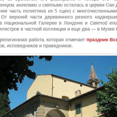
енцем, ангелами и святыми
осталась в церкви Сан 
няя часть полиптиха из 5 сцен) с многочисленным
От верхней части деревянного резного надверши
в Национальной Галерее в Лондоне и
Святой епи
илястров в частной коллекции и еще два — в Музее
религиозная работа, которая отмечает
праздник Вс
ов, исповедников и праведников.