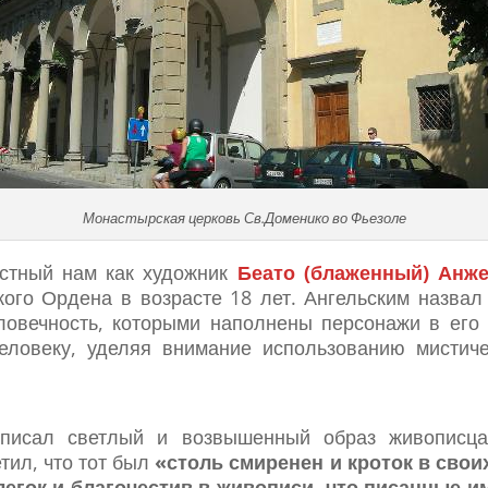
Монастырская церковь Св.Доменико во Фьезоле
вестный нам как художник
Беато (блаженный) Анж
ого Ордена в возрасте 18 лет. Ангельским назвал
ловечность, которыми наполнены персонажи в его
еловеку, уделяя внимание использованию мистиче
писал светлый и возвышенный образ живописца
тил, что тот был
«столь смиренен и кроток в свои
легок и благочестив в живописи, что писанные и