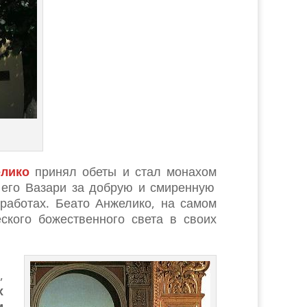
елико
принял обеты и стал монахом
 его Вазари за добрую и смиренную
 работах. Беато Анжелико, на самом
ского божественного света в своих
,
х
м