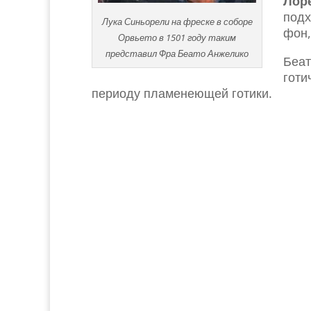
Лор
подх
Лука Синьорели на фреске в соборе
фон,
Орвьето в 1501 году таким
представил Фра Беато Анжелико
Беат
готи
периоду пламенеющей готики.