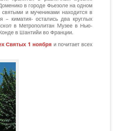
Доменико в городе Фьезоле на одном
и святыми и мучениками находится в
я – киматия- остались два круглых
скоп
в Метрополитан Mузее в Нью-
 Конде в Шантийи во Франции.
ех Святых 1 ноября
и почитает всех