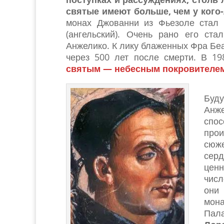
святые имеют больше, чем у кого
монах Джованни из Фьезоле стал 
(ангельский). Очень рано его ст
Анжелико. К лику блаженных Фра Беа
через 500 лет после смерти. В 1
святым — небесным покровителе
Буд
Анже
спо
про
сюже
серд
цен
чис
они
мона
Пала