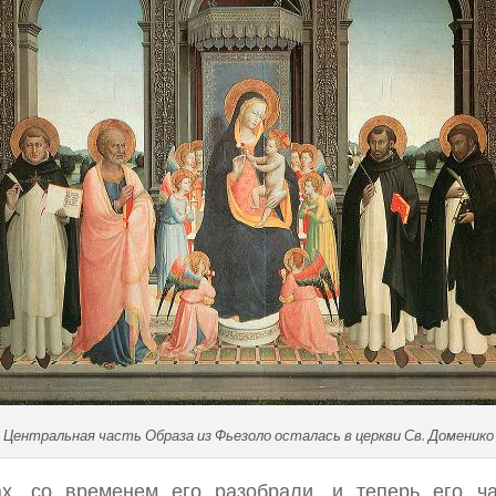
Центральная часть Образа из Фьезоло осталась в церкви Св. Доменико
х, со временем его разобрали, и теперь его ча