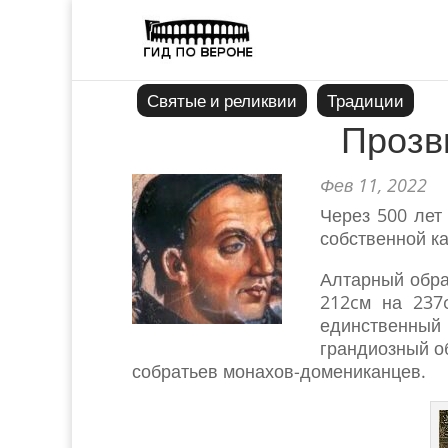
Святые и реликвии
Традиции
Прозв
Фев 11, 2022
Через 500 лет
собственной ка
Алтарный обра
212cм на 237
единственный 
грандиозный о
собратьев монахов-домениканцев.