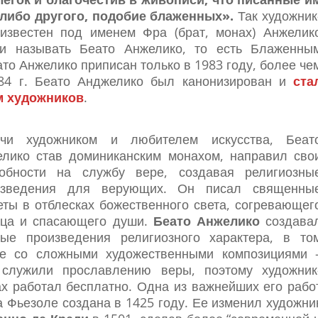
-либо другого, подобие блаженных».
Так художник
известен под именем Фра (брат, монах) Анжелик
али называть Беато Анжелико, то есть Блаженны
то Анжелико приписан только в 1983 году, более че
984 г. Беато Анджелико был канонизирован и
ста
м художников
.
учи художником и любителем искусства, Беат
лико став доминиканским монахом, направил сво
собности на службу вере, создавая религиозны
изведения для верующих. Он писал священны
ты в отблесках божественного света, согревающег
ца и спасающего души.
Беато Анжелико
создава
ные произведения религиозного характера, в то
ле со сложными художественными композициями 
 служили прославлению веры, поэтому художник
х работал бесплатно. Одна из важнейших его рабо
 Фьезоле создана в 1425 году. Ее изменил художни