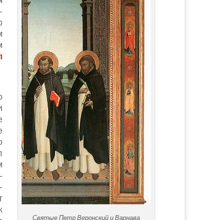
-
о
м
м
л
о
и
е
е
о
л
м
–
-
т
к
Святые Петр Веронский и Варнава