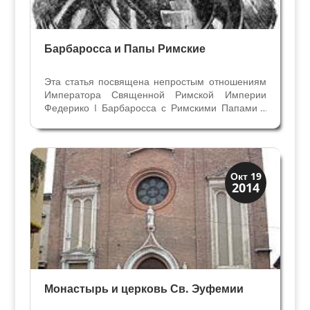
Барбаросса и Папы Римские
Эта статья посвящена непростым отношениям
Императора Священной Римской Империи
Федерико I Барбаросса с Римскими Папами -
Александром III, Луцием III и Урбаном III в
Комунальный период в Вероне - в 12 веке. Папа
Римский Александр III был изгнан из Рима,
который, как и...
Монастыри
Окт 19
2014
Традиции
Монастырь и церковь Св. Эуфемии