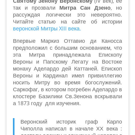
Святому Зенону Веронскому
(IV век), её
так и прозвали
Митра Сан Дзено
, но
рассуждая логически это невероятно.
Читайте статью на сайте об истории
веронской Митры XIII века.
Впервые Маркиз Оттавио ди Каносса
предположил с большим основанием, что
эта Митра принадлежала Епископу
Вероны и Папскому Легату на Востоке
монаху Аделардо дей Каттаней. Епископ
Вероны и Кардинал имел привиллегию
носить Митру во время богослужений.
Саркофаг, в котором погребен Аделардо в
клостере Базилики Св.Зенона вскрывали
а 1873 году для изучения.
Веронский историк граф Карло
Чиполла написал в начале ХХ века :