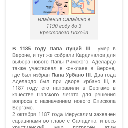
Владения Саладино в
1190 году до 3
Крестового Похода
В 1185 году
Папа Луций III
умер в
Вероне, и тут же собрали Кардиналов для
выбора нового Папы Римского. Аделардо
также участвовал в конклаве в Вероне,
где был избран
Папа Урбано III
. Два года
Аделардо был при дворе Урбано III, в
1187 году его направили в Бергамо в
качестве Папского Легата для решения
вопроса с назначением нового Епископа
Бергамо.
2 октября 1187 года Иерусалим захвачен
сарацинами во главе с Саладино, и весь
христианский мир потрясён этим