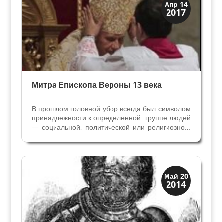
Верона
Апр 14
2017
Средневековая
Митра Епископа Вероны 13 века
В прошлом головной убор всегда был символом
принадлежности к определенной группе людей
— социальной, политической или религиозной.
(Береты нотариусов, например, делали из
черного бархата, и только они имели право их
носить — все видели, что они — члены
Гильдии...
Верона
Май 20
2014
Средневековая