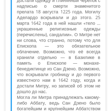
достали одежду и глинянный черепок с
надписью о смерти знаменитого
прелата 18 августа 1225 года. Могилу
Аделардо вскрывали и до этого. 25
марта 1642 года в ней нашли «тело …
украшенные религиозные одежды
(перечислены), сандалии». О Митре нет
ни слова, что странно, потому что для
Епископа — это обязательное
облачение. Возможно, что её всегда
хранили отдельно — в Базилике в
память о Епископе — монахе-
бенедиктинце из Сан Дзено. Возможно,
что вскрывали гробницу и до первого
известного нам в 1642 году, когда и
достали Митру, но записей об этом не
дошло до нас.
Могла ли Митра принадлежать какому-
либо Аббату, ведь Сан Дзено было
богатейшим и крупнейшим Аббатством