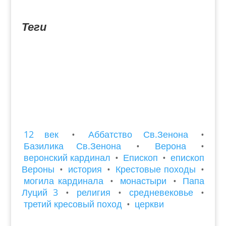
купелью для обрядов крещения. Кроме того,
при них были...
Теги
12 век
•
Аббатство Св.Зенона
•
Базилика Св.Зенона
•
Верона
•
веронский кардинал
•
Епископ
•
епископ
Вероны
•
история
•
Крестовые походы
•
могила кардинала
•
монастыри
•
Папа
Луций 3
•
религия
•
средневековье
•
третий кресовый поход
•
церкви