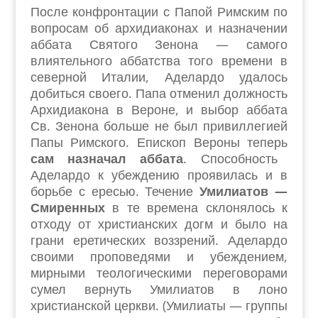
После конфронтации с Папой Римским по
вопросам об архидиаконах и назначении
аббата Святого Зенона — самого
влиятельного аббатства того времени в
северной Италии, Аделардо удалось
добиться своего. Папа отменил должность
Архидиакона в Вероне, и выбор аббата
Св. Зенона больше не был привиллегией
Папы Римского. Епископ Вероны теперь
сам назначал аббата
. Способность
Аделардо к убеждению проявилась и в
борьбе с ересью. Течение
Умилиатов —
Смиренных
в те времена склонялось к
отходу от христианских догм и было на
грани еретических воззрений. Аделардо
своими проповедями и убеждением,
мирными теологическими переговорами
сумел вернуть Умилиатов в лоно
христианской церкви. (Умилиаты — группы