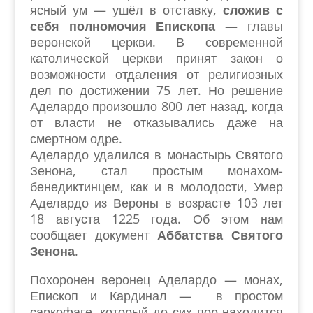
ясный ум — ушёл в отставку,
сложив с
себя полномочия Епископа
— главы
веронской церкви. В современной
католической церкви принят закон о
возможности отдаления от религиозных
дел по достижении 75 лет. Но решение
Аделардо произошло 800 лет назад, когда
от власти не отказывались даже на
смертном одре.
Аделардо удалился в монастырь Святого
Зенона, стал простым монахом-
бенедиктинцем, как и в молодости, Умер
Аделардо из Вероны в возрасте 103 лет
18 августа 1225 года. Об этом нам
сообщает документ
Аббатства Святого
Зенона
.
Похоронен веронец Аделардо — монах,
Епископ и Кардинал — в простом
саркофаге, который до сих пор находится