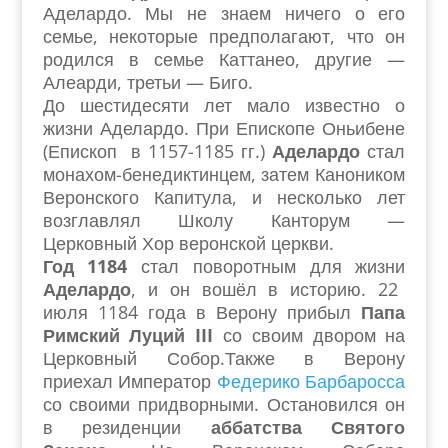
Аделардо. Мы не знаем ничего о его
семье, некоторые предполагают, что он
родился в семье Каттанео, другие —
Алеарди, третьи — Биго.
До шестидесяти лет мало известно о
жизни Аделардо. При Епископе Оньибене
(Епископ в 1157-1185 гг.)
Аделардо
стал
монахом-бенедиктинцем, затем Каноником
Веронского Капитула, и несколько лет
возглавлял Школу Канторум —
Церковный Хор веронской церкви.
Год 1184
стал поворотным для жизни
Аделардо
, и он вошёл в историю. 22
июля 1184 года в Верону прибыл
Папа
Римский Луций III
со своим двором на
Церковный Собор.Также в Верону
приехал Император
Федерико Барбаросса
со своими придворными. Остановился он
в резиденции
аббатства Святого