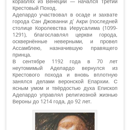
кораблях из Венеции — начался Третий
Крестовый Поход.
Аделардо участвовал в осаде и захвате
города Сан Джованни д’ Акри (последней
столице Королевства Иерусалима (1099-
1291), благославлял церкви города,
осквернённые неверными, и провел
Ассамблею, назначившую правящего
принца.
В сентябре 1192 года в 70 лет
неутомимый Аделардо вернулся из
Крестового похода и вновь вплотную
занялся делами веронской Епархии. С
ясным умом и твёрдостью духа Епископ
Аделардо управлял религиозной жизнью
Вероны до 1214 года, до 92 лет.