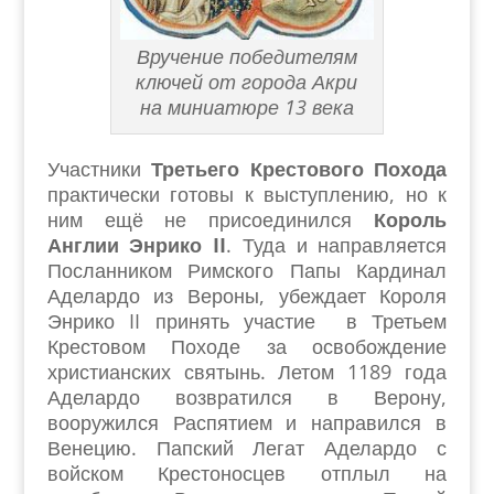
Вручение победителям
ключей от города Акри
на миниатюре 13 века
Участники
Третьего Крестового Похода
практически готовы к выступлению, но к
ним ещё не присоединился
Король
Англии Энрико II
. Туда и направляется
Посланником Римского Папы Кардинал
Аделардо из Вероны, убеждает Короля
Энрико II принять участие в Третьем
Крестовом Походе за освобождение
христианских святынь. Летом 1189 года
Аделардо возвратился в Верону,
вооружился Распятием и направился в
Венецию. Папский Легат Аделардо с
войском Крестоносцев отплыл на