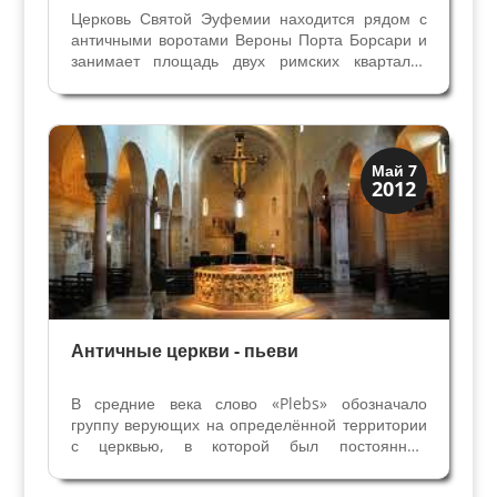
Церковь Святой Эуфемии находится рядом с
античными воротами Вероны Порта Борсари и
занимает площадь двух римских кварталов
города, практически выходя к реке Адидже.
Впервые церковь упоминается в документе 973
года, но она уже существовала на этом месте в
Вероне с VI -...
Верона
Май 7
2012
Средневековая
Античные церкви - пьеви
В средние века слово «Plebs» обозначало
группу верующих на определённой территории
с церквью, в которой был постоянный
священник, «Sacer dos propriuris». Эти церкви-
пьеви были обязательно с крестильней или с