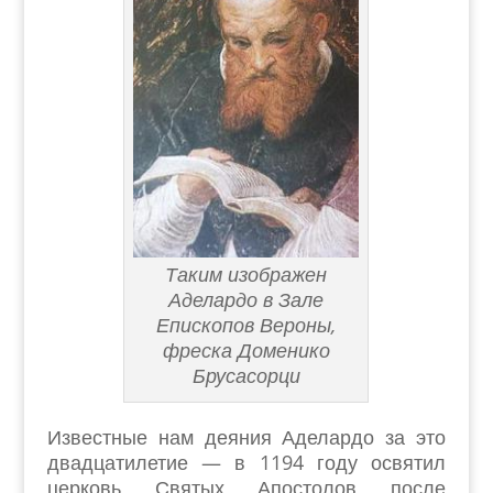
Таким изображен
Аделардо в Зале
Епископов Вероны,
фреска Доменико
Брусасорци
Известные нам деяния Аделардо за это
двадцатилетие — в 1194 году освятил
церковь Святых Апостолов после