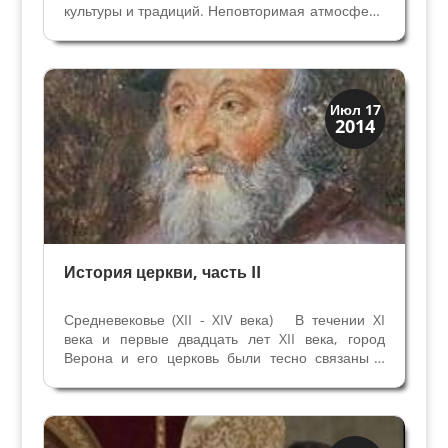
культуры и традиций. Неповторимая атмосфера
средневековых улочек, площадей, дворцов,
соборов и многочисленных памятников римской
эпохи пронизывает всех в городе влюбленных.
Вас ждут...
Верона
Июл 17
2014
Средневековая
История церкви, часть II
Средневековье (XII - XIV века) В течении XI
века и первые двадцать лет XII века, город
Верона и его церковь были тесно связаны с
политическими интересами Императоров
Германии. Они влияли на назначение
Епископов города, поэтому с огромными
трудностями...