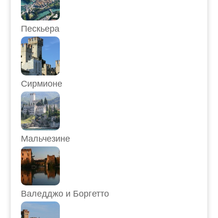
Пескьера
Сирмионе
Мальчезине
Валедджо и Боргетто