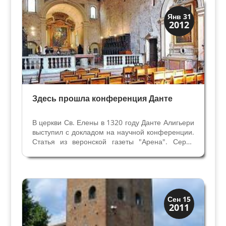
Верона
Янв 31
2012
Средневековая
Здесь прошла конференция Данте
В церкви Св. Елены в 1320 году Данте Алигьери
выступил с докладом на научной конференции.
Статья из веронской газеты "Арена". Серия
"Досье. Неизвестная Верона" 03/08/2009
Церковь Святой Елены – часть комплекса
Кафедрального Собора Вероны, сердце
религиозной жизни...
Верона
Сен 15
2011
Средневековая