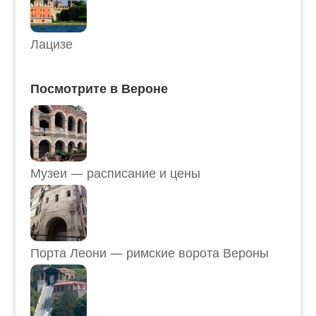
Лацизе
Посмотрите в Вероне
Музеи — расписание и цены
Порта Леони — римские ворота Вероны