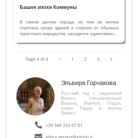
Башня эпохи Коммуны
В самом центре города, но тем не менее
спрятана среди зданий в стороне от обычных
туристских маршрутов, находится единственная
сохранившаяся из 46 башен и городских стен
XII века. В то время Коммуна Вероны
построила надёжную защитную систему
укреплённых стен, башен...
Page 4 of 4
«
1
2
3
4
Эльвира Горчакова
Русский гид с лицензией
Венето, специализация
Верона, Мантуя, Падуя,
озеро Гарда и виллы
Венето.
+39 349 253 07 01
elvira.verona@yahoo.it