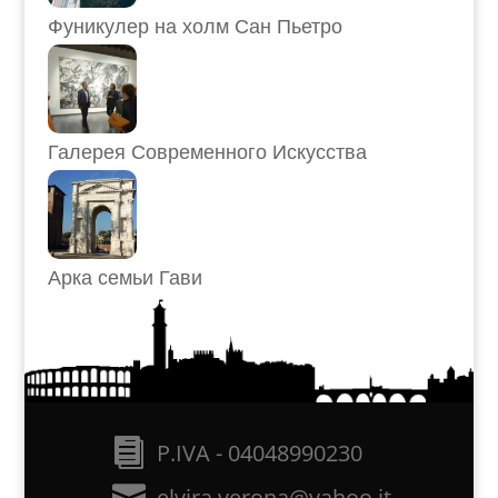
Фуникулер на холм Сан Пьетро
Галерея Современного Искусства
Арка семьи Гави
P.IVA - 04048990230
elvira.verona@yahoo.it