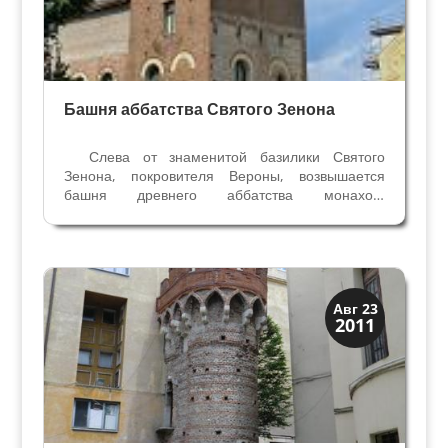
Башня аббатства Святого Зенона
Слева от знаменитой базилики Святого
Зенона, покровителя Вероны, возвышается
башня древнего аббатства монахов-
бенедектинцев. О ней упоминает Данте
Алигьери в Чистилище своей Божественной
Комедии. С 1200 года в этой башне находился
праздничный зал для приёмов...
Верона
Авг 23
2011
Средневековая