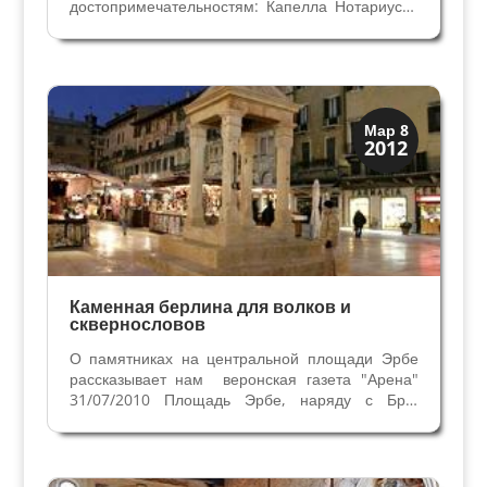
достопримечательностям: Капелла Нотариусов
во Дворце делла Раджионе. Это здание
возведено Комуной Вероны в XII веке рядом с
античным Римским Форумом для
административных и торговых целей....
Верона
Мар 8
2012
Средневековая
Каменная берлина для волков и
сквернословов
О памятниках на центральной площади Эрбе
рассказывает нам веронская газета "Арена"
31/07/2010 Площадь Эрбе, наряду с Бра,
самое посещаемое место нашего города. Тем
не менее, здесь тоже можно найти
малоизвестные памятники старины. В центре
площади находится каменная...