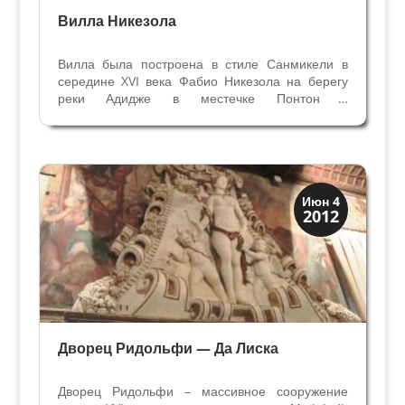
Вилла Никезола
Вилла была построена в стиле Санмикели в
середине XVI века Фабио Никезола на берегу
реки Адидже в местечке Понтон в
Вальполичелле. Имя первого владельца
сохранилось на пилястрах ворот, обращённых к
реке. Известность вилла приобрела при сыне
Фабио Чезаре Никезола,...
Виллы и дворцы
Июн 4
2012
Скрытая Верона
Дворец Ридольфи — Да Лиска
Дворец Ридольфи – массивное сооружение