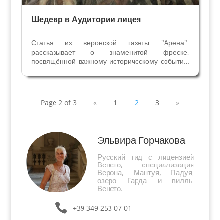
Шедевр в Аудитории лицея
Статья из веронской газеты "Арена"
рассказывает о знаменитой фреске,
посвящённой важному историческому событию
шестнадцатого века. Скоро этот зал будет
Главной Аудиторией лицея «Монтанари». На
улице Маффей есть шедевр живописи, который
каждый день с 1952 г. могли...
Page 2 of 3
«
1
2
3
»
Эльвира Горчакова
Русский гид с лицензией
Венето, специализация
Верона, Мантуя, Падуя,
озеро Гарда и виллы
Венето.
+39 349 253 07 01