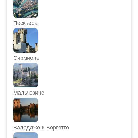
Пескьера
Сирмионе
Мальчезине
Валедджо и Боргетто