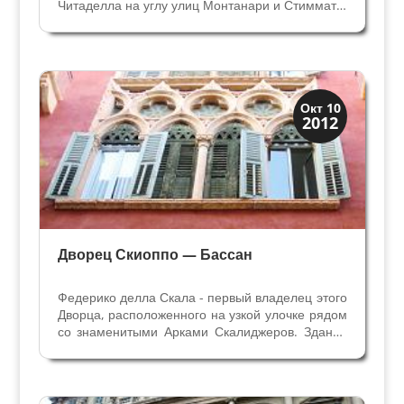
Читаделла на углу улиц Монтанари и Стиммате.
С начала XIX века Дворец перешёл в
собственость дальних родственников - семье
Монтанари. Здесь жил Карло Монтанари,
патриот,...
Виллы и дворцы
Окт 10
2012
Скрытая Верона
Дворец Скиоппо — Бассан
Федерико делла Скала - первый владелец этого
Дворца, расположенного на узкой улочке рядом
со знаменитыми Арками Скалиджеров. Здание
рядом с церквью Санта Мария ин Кьявика на
одноимённой улице принадлежало Федерико
делла Скала, племяннику основателя
династии...