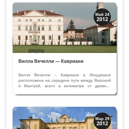
рационализма...
Виллы и дворцы
Май 24
2012
Скрытая Верона
Вилла Вечелли — Кавриани
Вилла Вечелли – Кавриани в Моццекане
расположена на середине пути между Вероной
и Мантуей, всего в километре от древней
римской дороги Постумия. Пограничная зона в
средние века была яблоком раздора между
веронскими Скалиджерами и Гонзагой из
Мантуи. Вилла на этой...
Виллы и дворцы
Мар 29
2012
Скрытая Верона