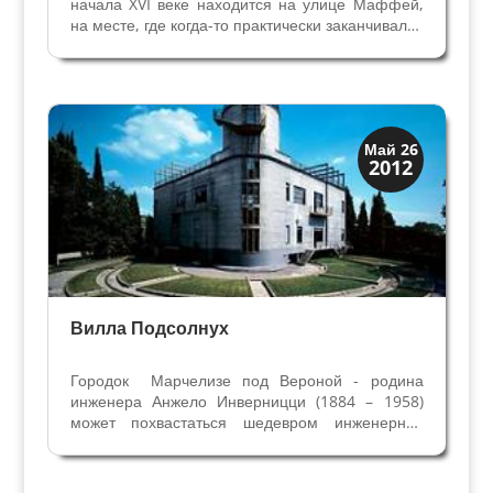
начала XVI веке находится на улице Маффей,
на месте, где когда-то практически заканчивался
древний город. Новые владельцы, семья Да
Лиска, перестроили здание в девятнадцатом
веке: оно было значительно расширено, и
надстроен...
Виллы и дворцы
Май 26
2012
Скрытая Верона
Вилла Подсолнух
Городок Марчелизе под Вероной - родина
инженера Анжело Инверницци (1884 – 1958)
может похвастаться шедевром инженерной
мысли, Виллой Джирасоле – подсолнухом: дом,
который двигается за солнцем, как подсолнух.
Вилла построена между 1929 и 1935гг., в стиле