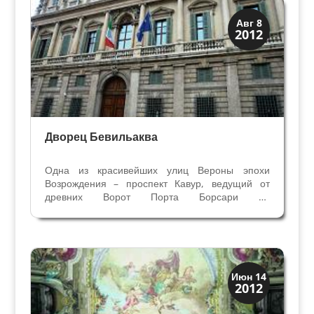
Виллы и дворцы
Авг 8
2012
Скрытая Верона
Дворец Бевильаква
Одна из красивейших улиц Вероны эпохи
Возрождения – проспект Кавур, ведущий от
древних Ворот Порта Борсари до
средневекового замка Кастельвеккио, украшена
великолепным Дворцом знатной веронской
семьи Бевильаква в XVI веке. Дворец построен
по проекту знаменитого...
Виллы и дворцы
Июн 14
2012
Скрытая Верона