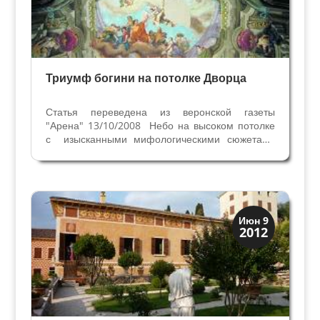
Триумф богини на потолке Дворца
Статья переведена из веронской газеты
"Арена" 13/10/2008 Небо на высоком потолке
с изысканными мифологическими сюжетами
мы можем найти во многих Дворцах Вероны.
Трудно сказать, какой потолок самый красивый.
Поговорим о фреске, которую легче всего
увидеть, потому что...
Виллы и дворцы
Июн 9
2012
Скрытая Верона