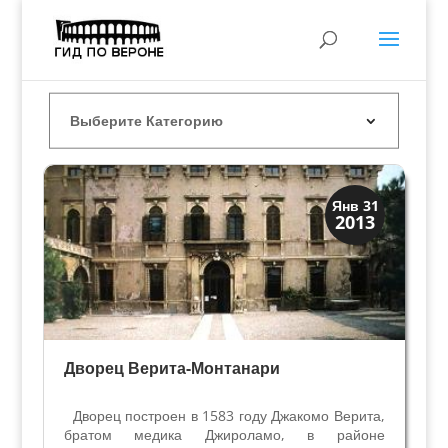
Виллы и дворцы
Янв 31
2013
Скрытая Верона
Дворец Верита-Монтанари
Дворец построен в 1583 году Джакомо Верита,
братом медика Джироламо, в районе