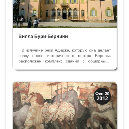
Вилла Бури-Бернини
B излучине реки Адидже, которую она делает
сразу после исторического центра Вероны,
расположен комплекс зданий с обширными
землями – вилла Бури-Бернини. Сюда входят
Дворец, Капелла, конюшни, хлев, дом
управляющего, крестьянские дома и обширный
английский парк с...
Виллы и дворцы
Фев 20
2012
Скрытая Верона