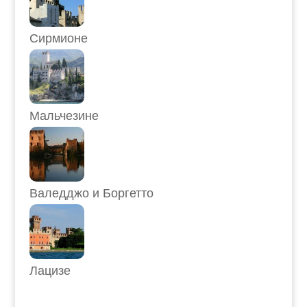
Сирмионе
Мальчезине
Валедджо и Боргетто
Лацизе