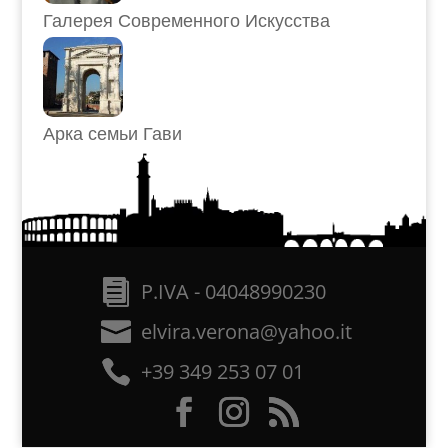
Галерея Современного Искусства
Арка семьи Гави
P.IVA - 04048990230
elvira.verona@yahoo.it
+39 349 253 07 01