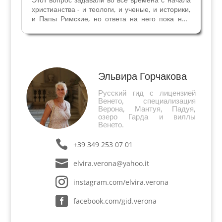
христианства - и теологи, и ученые, и историки,
и Папы Римские, но ответа на него пока нет.
Большое количество деревянных фрагментов
— Реликвий Креста известно в мире. Все они
разного цвета, из разных пород древесины, а...
Эльвира Горчакова
Русский гид с лицензией
Венето, специализация
Верона, Мантуя, Падуя,
озеро Гарда и виллы
Венето.
+39 349 253 07 01
elvira.verona@yahoo.it
instagram.com/elvira.verona
facebook.com/gid.verona