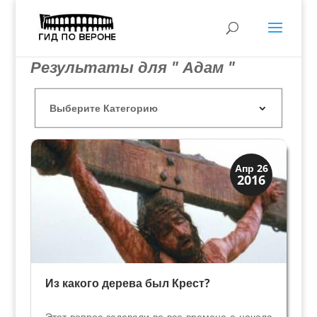
Результаты для " Адам "
Святые и реликвии
Апр 26
2016
Традиции
Из какого дерева был Крест?
Этот вопрос задавали во все времена с начала