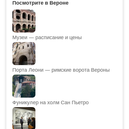
Посмотрите в Вероне
Музеи — расписание и цены
Порта Леони — римские ворота Вероны
Фуникулер на холм Сан Пьетро