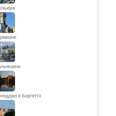
скьера
рмионе
льчезине
ледджо и Боргетто