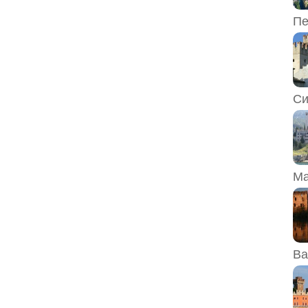
Пе
Си
Ма
Ва