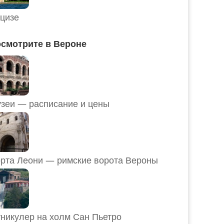
цизе
смотрите в Вероне
Музеи — расписание и цены
рта Леони — римские ворота Вероны
никулер на холм Сан Пьетро