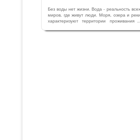
Без воды нет жизни. Вода - реальность все
миров, где живут люди. Моря, озера и рек
характеризуют территории проживания 
античности, их обожествляли в древности 
прославляли в эпоху Возрождения. Рек
становились героями литературны
поэтических произведений,...