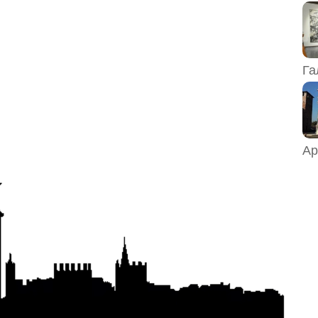
Га
Ар