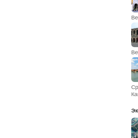
Ве
Ве
Ср
Ка
Эк