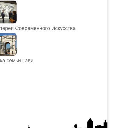
лерея Современного Искусства
ка семьи Гави