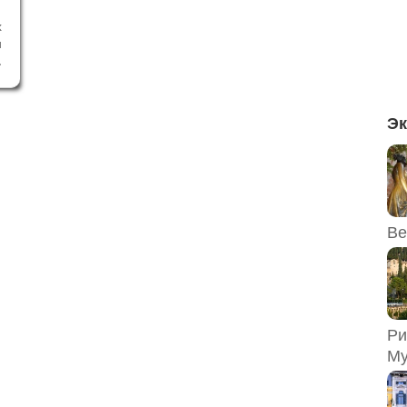
х
и
с
и
и
х
Эк
Ве
Ри
Му