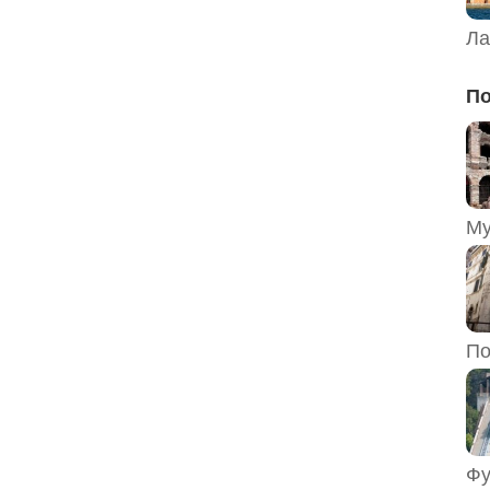
Ла
По
По
Фу