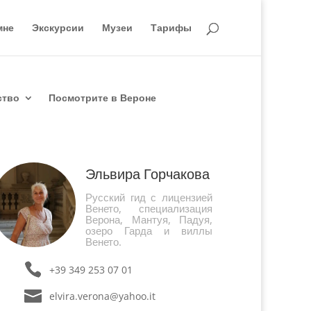
мне
Экскурсии
Музеи
Тарифы
ство
Посмотрите в Вероне
Эльвира Горчакова
Русский гид с лицензией
Венето, специализация
Верона, Мантуя, Падуя,
озеро Гарда и виллы
Венето.
+39 349 253 07 01
elvira.verona@yahoo.it