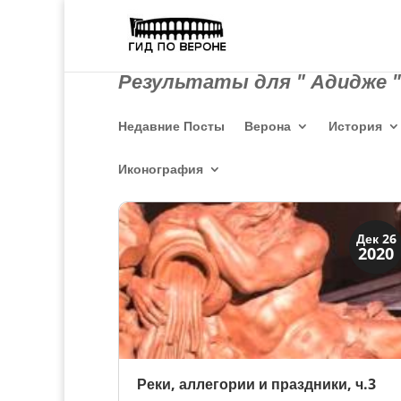
Результаты для " Адидже "
Недавние Посты
Верона
История
Иконография
Праздники и легенды
Дек 26
2020
Традиции
Реки, аллегории и праздники, ч.3