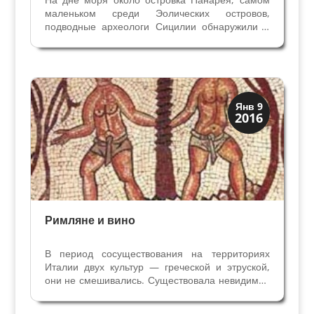
маленьком среди Эолических островов,
подводные археологи Сицилии обнаружили 4
затонувших римских корабля с грузом амфор.
Корабли перевозили груз зерна, вина и рыбного
соуса гарум в конце I века. Торговые корабли
затонули из-за...
Вино и кухня
Янв 9
2016
Традиции
Римляне и вино
В период сосуществования на территориях
Италии двух культур — греческой и этруской,
они не смешивались. Существовала невидимая
граница между ними из-за глубоких различий в
традициях, верованиях и, даже погребениях. У