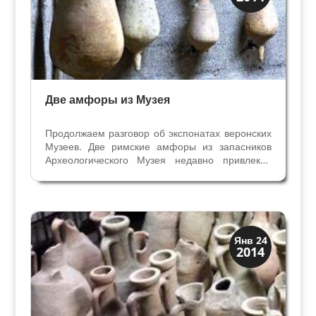
Музеи
Две амфоры из Музея
Продолжаем разговор об экспонатах веронских
Музеев. Две римские амфоры из запасников
Археологического Музея недавно привлекли
внимание учёных. Изучаемые амфоры
принадлежат Коллекции Якопо Музелли,
сформированной с 1730 по1768 гг., и в 1867
году купленной у семьи...
Верона
Янв 24
2014
Римская Верона