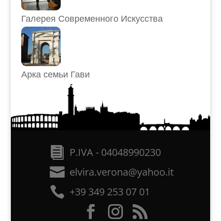
Галерея Современного Искусства
Арка семьи Гави
P.IVA - 04048990230
elvira.verona@yahoo.it
+39 349 253 07 01