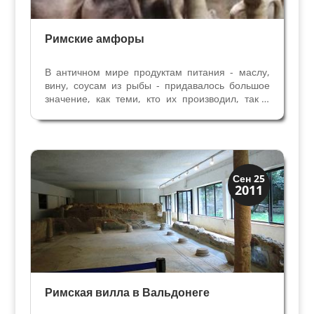
Римские амфоры
В античном мире продуктам питания - маслу,
вину, соусам из рыбы - придавалось большое
значение, как теми, кто их производил, так и
потребителями. В Рим, особенно в имперскую
эпоху привозили продукты отовсюду, зерно из
Африки, масло и соусы из Испании, вино из
Италии,...
Верона
Сен 25
2011
Римская Верона
Римская вилла в Вальдонеге