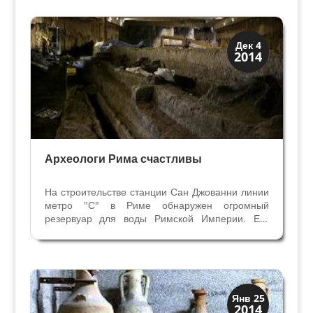
греков — погребение в землю, у этрусков —
кремация....
История
Дек 4
2014
Открытия
Археологи Рима счастливы
На строительстве станции Сан Джованни линии
метро "С" в Риме обнаружен огромный
резервуар для воды Римской Империи. Его
размеры превышают размеры строительной
площадки, полностью открыть его не смогли.
Такой резервуар был предназначен для
хранения более 4 миллионов...
Искусство
Янв 25
2014