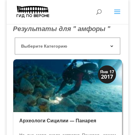
Результаты для " амфоры "
История
Янв 17
2017
Открытия
Археологи Сицилии — Панарея
На дне моря около островка Панарея, самом