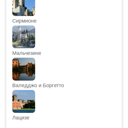
Сирмионе
Мальчезине
Валедджо и Боргетто
Лацизе