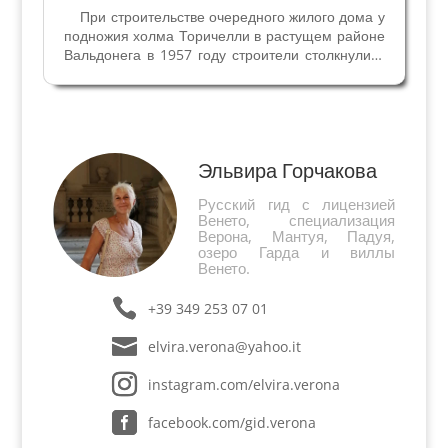
При строительстве очередного жилого дома у
подножия холма Торичелли в растущем районе
Вальдонега в 1957 году строители столкнулись
с многочисленными мраморными фрагментами
статуй, колонн и каменной кладкой.
Естественно, строительные работы были...
Эльвира Горчакова
Русский гид с лицензией
Венето, специализация
Верона, Мантуя, Падуя,
озеро Гарда и виллы
Венето.
+39 349 253 07 01
elvira.verona@yahoo.it
instagram.com/elvira.verona
facebook.com/gid.verona