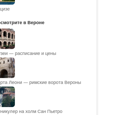
цизе
смотрите в Вероне
Музеи — расписание и цены
рта Леони — римские ворота Вероны
никулер на холм Сан Пьетро