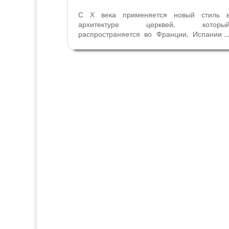
С Х века применяется новый стиль 
архитектуре церквей, которы
распространяется во Франции, Испании 
Италии к XII веку – романский стиль. Многи
религиозные здания Вероны и провинци
строили в те времена, и некоторые до си
пор сохранили романскую архитектуру....