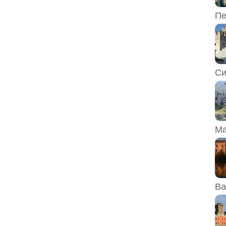
Пе
Си
Ма
Ва