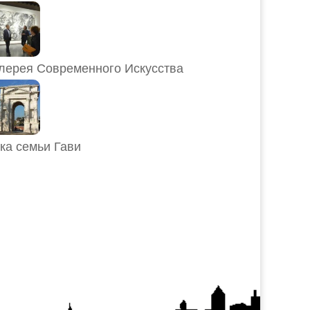
лерея Современного Искусства
ка семьи Гави