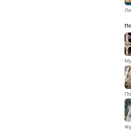
Ла
По
По
Фу