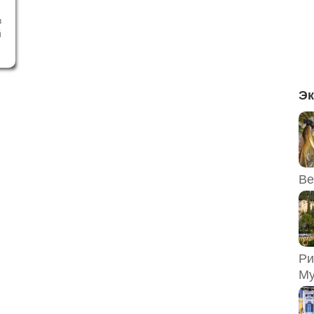
в
й
и
е
и
х
Эк
Ве
Ри
Му