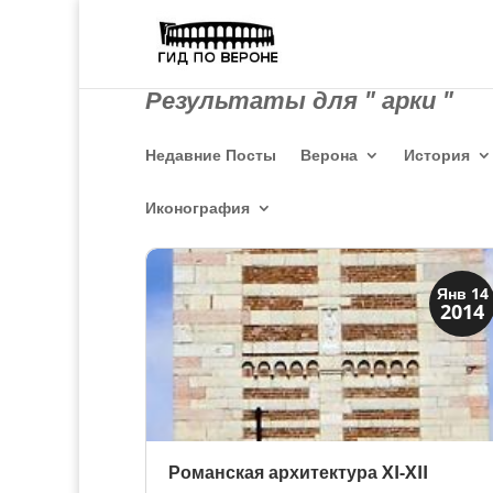
Результаты для " арки "
Недавние Посты
Верона
История
Иконография
Архитектура
Янв 14
2014
Искусство
Романская архитектура XI-XII