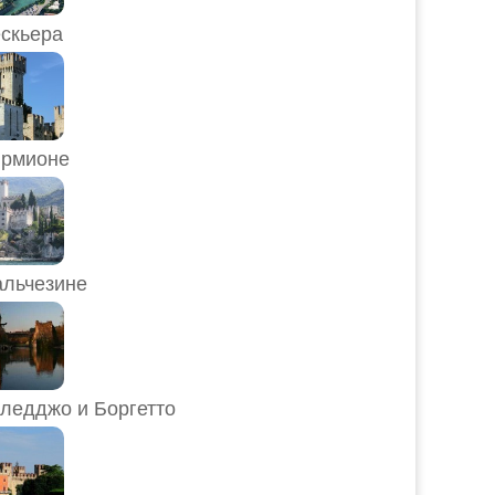
скьера
рмионе
льчезине
ледджо и Боргетто