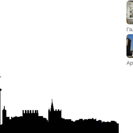
Га
Ар