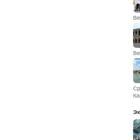
Ве
Ве
Ср
Ка
Эк