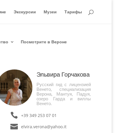
мне
Экскурсии
Музеи
Тарифы
ство
Посмотрите в Вероне
Эльвира Горчакова
Русский гид с лицензией
Венето, специализация
Верона, Мантуя, Падуя,
озеро Гарда и виллы
Венето.
+39 349 253 07 01
elvira.verona@yahoo.it