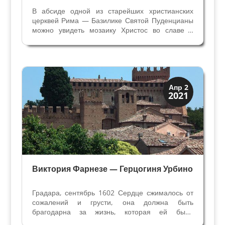
В абсиде одной из старейших христианских
церквей Рима — Базилике Святой Пуденцианы
можно увидеть мозаику Христос во славе с
Апостолами и Святыми Пуденцианой и
Пракседой. После реставрации к древней
раннехристианской мозаике вернулись краски и
строгая красота. Совсем...
Династии
Апр 2
2021
Папская область
Виктория Фарнезе — Герцогиня Урбино
Градара, сентябрь 1602 Сердце сжималось от
сожалений и грусти, она должна быть
брагодарна за жизнь, которая ей была
подарена судьбой. Виктория не могла не