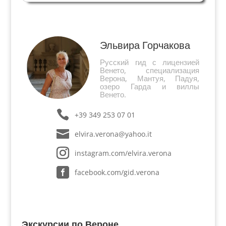
думать об утраченном прошлом, которое
превратилось в воспоминания. Один из дней ее
жизни постоянно возвращался в...
Эльвира Горчакова
Русский гид с лицензией
Венето, специализация
Верона, Мантуя, Падуя,
озеро Гарда и виллы
Венето.
+39 349 253 07 01
elvira.verona@yahoo.it
instagram.com/elvira.verona
facebook.com/gid.verona
Экскурсии по Вероне