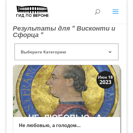
Результаты для " Висконти и
Сфорца "
Висконти Сфорца
Июн 18
2023
Династии
Не любовью, а голодом…