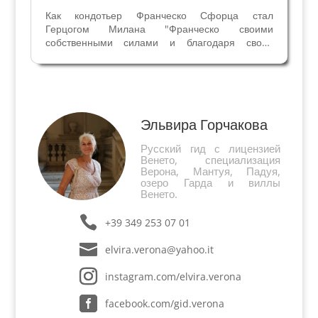
Как кондотьер Франческо Сфорца стал
Герцогом Милана "Франческо своими
собственными силами и благодаря своей
великой добродетели стал герцогом Милана, и
то, что он приобрел тяжелым трудом, он
сохранил без особых усилий". Так Никколо
Макиавелли описал карьеру военного...
Эльвира Горчакова
Русский гид с лицензией
Венето, специализация
Верона, Мантуя, Падуя,
озеро Гарда и виллы
Венето.
+39 349 253 07 01
elvira.verona@yahoo.it
instagram.com/elvira.verona
facebook.com/gid.verona