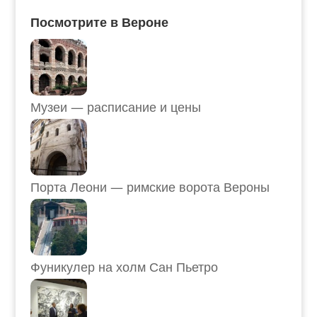
Посмотрите в Вероне
Музеи — расписание и цены
Порта Леони — римские ворота Вероны
Фуникулер на холм Сан Пьетро