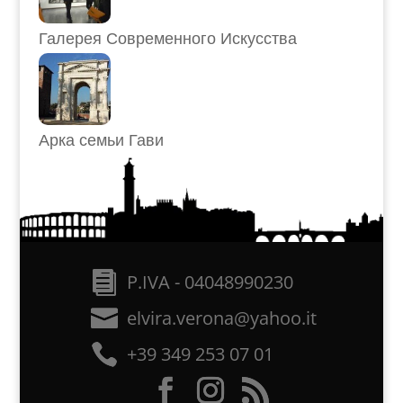
Галерея Современного Искусства
Арка семьи Гави
P.IVA - 04048990230
elvira.verona@yahoo.it
+39 349 253 07 01