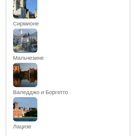
Сирмионе
Мальчезине
Валедджо и Боргетто
Лацизе