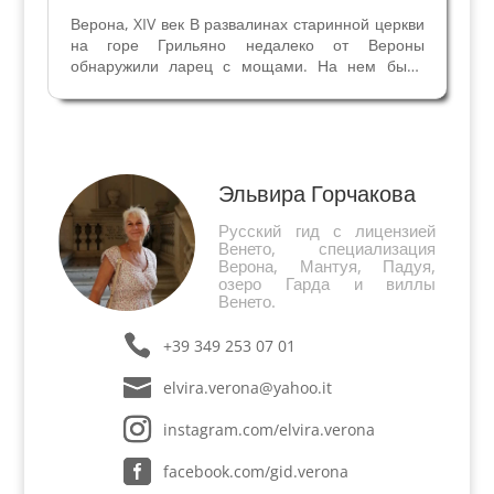
Верона, XIV век В развалинах старинной церкви
на горе Грильяно недалеко от Вероны
обнаружили ларец с мощами. На нем было
указано, что это мощи Апостола Иакова (Иаков
старший или Иаков Заведеев – старший брат
Иоанна Богослова). Подробнее об этом
событии читайте в...
Эльвира Горчакова
Русский гид с лицензией
Венето, специализация
Верона, Мантуя, Падуя,
озеро Гарда и виллы
Венето.
+39 349 253 07 01
elvira.verona@yahoo.it
instagram.com/elvira.verona
facebook.com/gid.verona