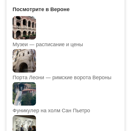
Посмотрите в Вероне
Музеи — расписание и цены
Порта Леони — римские ворота Вероны
Фуникулер на холм Сан Пьетро