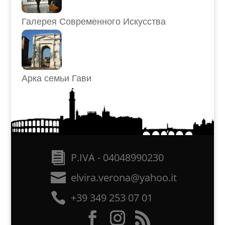
Галерея Современного Искусства
Арка семьи Гави
P.IVA - 04048990230
elvira.verona@yahoo.it
+39 349 253 07 01