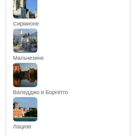
Сирмионе
Мальчезине
Валедджо и Боргетто
Лацизе