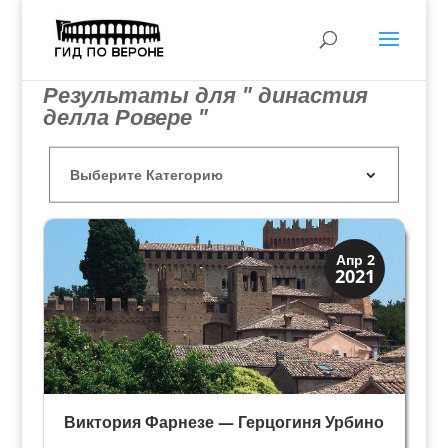
Результаты для " династия
делла Ровере "
Династии
Апр 2
2021
Папская область
Виктория Фарнезе — Герцогиня Урбино