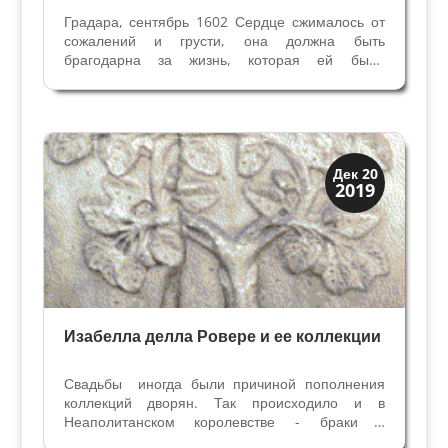
Градара, сентябрь 1602 Сердце сжималось от
сожалений и грусти, она должна быть
брагодарна за жизнь, которая ей была
подарена судьбой. Виктория не могла не
думать об утраченном прошлом, которое
превратилось в воспоминания. Один из дней ее
жизни постоянно возвращался в...
Искусство
Дек 20
2019
Коллекции знати
Изабелла делла Ровере и ее коллекции
Свадьбы иногда были причиной пополнения
коллекций дворян. Так происходило и в
Неаполитанском королевстве - браки с
принцессами из северных государств Италии