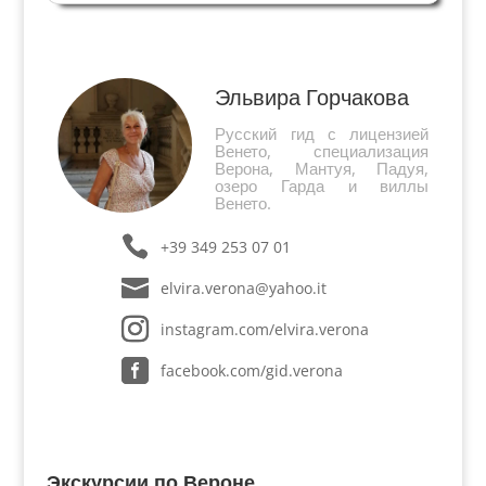
обогащали Неаполь произведениями искусства.
Конечно, они влияли на местных художников,
формировали вкусы и...
Эльвира Горчакова
Русский гид с лицензией
Венето, специализация
Верона, Мантуя, Падуя,
озеро Гарда и виллы
Венето.
+39 349 253 07 01
elvira.verona@yahoo.it
instagram.com/elvira.verona
facebook.com/gid.verona
Экскурсии по Вероне