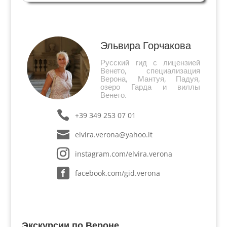
(Фолиньо – город в провинции Перуджи, в
Умбрии, 55 тысяч жителей). Никколо Тринчи,
Синьор Фолиньо и викарий...
Эльвира Горчакова
Русский гид с лицензией
Венето, специализация
Верона, Мантуя, Падуя,
озеро Гарда и виллы
Венето.
+39 349 253 07 01
elvira.verona@yahoo.it
instagram.com/elvira.verona
facebook.com/gid.verona
Экскурсии по Вероне