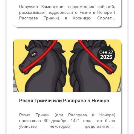
Паруччио Замполини, современник событий,
рассказывает подробности о Резне в Ночере (
Расправе Тринчи) в Хрониках Сполето.
Продолжение статьи Резня Тринчи - кровавое
преступление. В то время когда Синьором
Фолиньо был Коррадо 2 Тринчи (1377-1386гг)
на вилле на горе...
Династии
Сен 27
2025
Заговоры и войны
Резня Тринчи или Расправа в Ночере
Резня Тринчи (или Расправа в Ночере)
произошла 30 декабря 1421 года, это было
убийство некоторых представителей
благородной семьи Тринчи, синьоров Фолиньо.