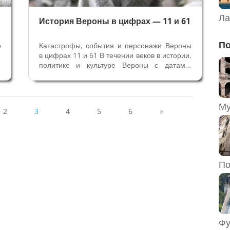
Ла
История Вероны в цифрах — 11 и 61
По
о
Катастрофы, события и персонажи Вероны
е
в цифрах 11 и 61 В течении веков в истории,
е
политике и культуре Вероны с датами,
м
содержащими цифры 11 и 61, связаны
,
многие важные события и знаменитые
,
персонажи города: прежде всего Кангранде
и
делла Скала, епископ Ратерио,...
2
3
4
5
6
»
По
Фу