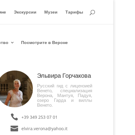
мне
Экскурсии
Музеи
Тарифы
ство
Посмотрите в Вероне
Эльвира Горчакова
Русский гид с лицензией
Венето, специализация
Верона, Мантуя, Падуя,
озеро Гарда и виллы
Венето.
+39 349 253 07 01
elvira.verona@yahoo.it