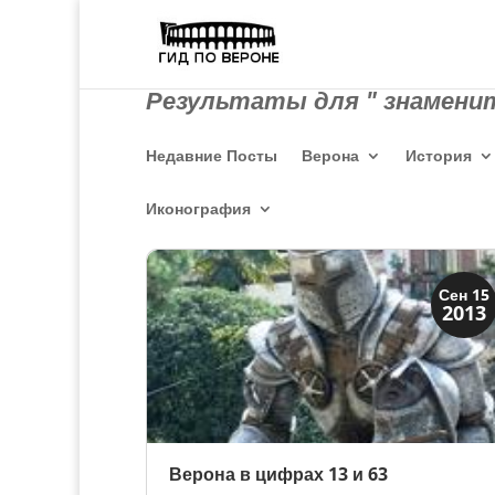
Результаты для " знамени
Недавние Посты
Верона
История
Иконография
XIX век до наших дней
Сен 15
2013
Верона
Верона в цифрах 13 и 63