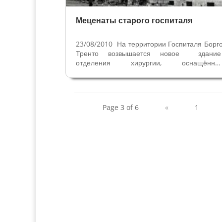
Меценаты старого госпиталя
23/08/2010 На территории Госпиталя Борг
Тренто возвышается новое здани
отделения хирургии, оснащённо
современной передовой техникой. А рядо
с ним находится первое здание
построенное для госпиталя Борго Тренто
носящее имя «Алессандри» 
Page 3 of 6
«
1
предназначеное когда-то...