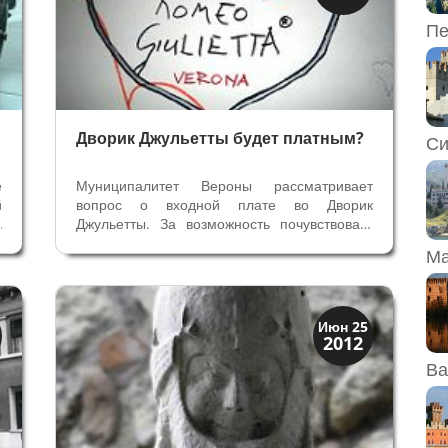
Верона
Пе
Дворик Джульетты будет платным?
Си
е
Муниципалитет Вероны рассматривает
й
вопрос о входной плате во Дворик
-
Джульетты. За возможность почувствовать
е
себя Джульеттой и выйти на балкон уже
Ма
а
давно установлена оплата входного билета,
й
теперь и за фото со статуей Джульетты
л
намереваются установить платный вход
во...
XIX век до наших дней
Июн 25
2012
Верона
Ва