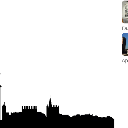
Га
Ар