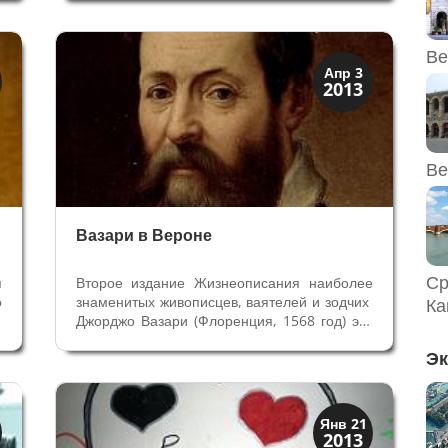
3
установлена мемориальная доска из
и
позолоченной бронзы в доме по адресу:
,
улица Кваттро Спаде, № 18. Именно...
Ве
Искусство
Апр 3
2013
Художники
Ве
Вазари в Вероне
Ср
я
Второе издание Жизнеописания наиболее
о
знаменитых живописцев, ваятелей и зодчих
Ка
и
Джорджо Вазари (Флоренция, 1568 год) это
о
до сих пор важнейший источник знаний по
Эк
В
истории искусства Вероны. Все
а
последующие исследования всего лишь
я
расширяют и обогащают наши знания о...
XIX век до наших дней
Янв 21
2013