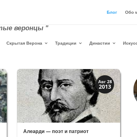
Блог
Обо 
тые веронцы "
Скрытая Верона
Традиции
Династии
Искус
Верона
Авг 28
2013
Веронцы
Алеарди — поэт и патриот