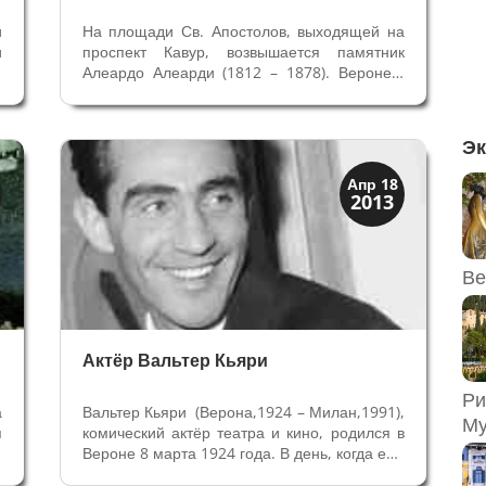
и
На площади Св. Апостолов, выходящей на
и
проспект Кавур, возвышается памятник
,
Алеардо Алеарди (1812 – 1878). Веронец,
и
который при жизни был знаменит и
в
почитаем как величайший поэт
м
современности, его творчество обязательно
Эк
н
изучали в школах . А вот после смерти он
был...
Верона
Апр 18
2013
Веронцы
Ве
Актёр Вальтер Кьяри
Ри
а
Вальтер Кьяри (Верона,1924 – Милан,1991),
Му
я
комический актёр театра и кино, родился в
о
Вероне 8 марта 1924 года. В день, когда ему
о
исполнилось бы 89 лет, в Вероне