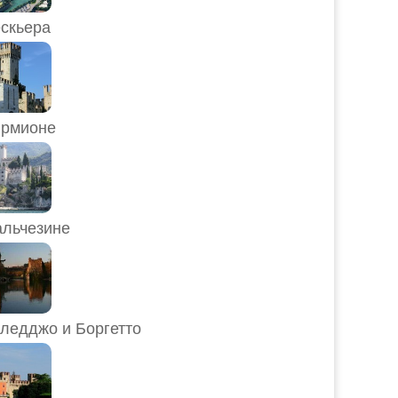
скьера
рмионе
льчезине
ледджо и Боргетто