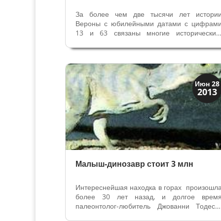
За более чем две тысячи лет истори
Вероны с юбилейными датами с цифрам
13 и 63 связаны многие исторические
культурные события и важные персонаж
города. После битвы в 312 году 
окрестностяхх Вероны между Константино
и префектом Массенцием, Константи
становится...
История
Июн 28
2013
Открытия
Малыш-динозавр стоит 3 млн
Интереснейшая находка в горах произошл
более 30 лет назад, и долгое врем
палеонтолог-любитель Джованни Тодеск
даже не подозревал, что случайн