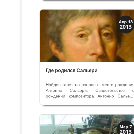
найденный камень может стоить свыше 
милионов евро. «Открытие века» назвал
его профессиональны-палеонтологи
когда...
Загадки прошлого
Апр 18
2013
История
Где родился Сальери
Найден ответ на вопрос о месте рождени
Антонио Сальери. Свидетельство 
рождении композитора Антонио Сальер
найдено и будет отреставрирован
благодаря помощи Ротари Клуба Леньяго. 
декабре прошлого года директор Фонд
Фиорони Андреа Феррарезе во врем
проведения...
Искусство
Мар 7
2013