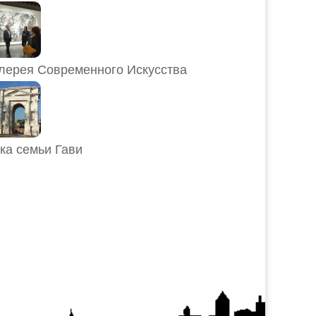
лерея Современного Искусства
ка семьи Гави