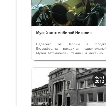
Музеи
Музей автомобилей Николис
Недалеко от Вероны в городк
Виллафранка находится удивительны
Музей Автомобилей, техники и механики 
Музей Николис. Уникальное собрани
изобретений и достижений человека з
последние двести лет. Неутомимы
коллекционер Лучано Николис собра
многочисленные экспонаты...
Скрытая Верона
Июл 3
2012
Улицы и площади