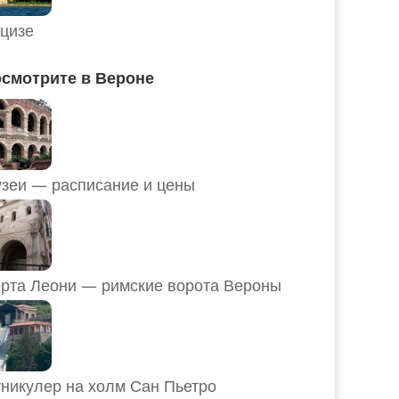
цизе
смотрите в Вероне
Музеи — расписание и цены
рта Леони — римские ворота Вероны
никулер на холм Сан Пьетро