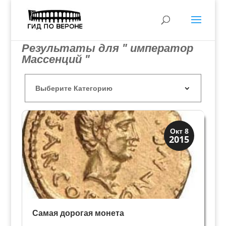
Результаты для " император
Массенций "
История
Окт 8
2015
Клады и медали
Самая дорогая монета