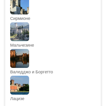
Сирмионе
Мальчезине
Валедджо и Боргетто
Лацизе