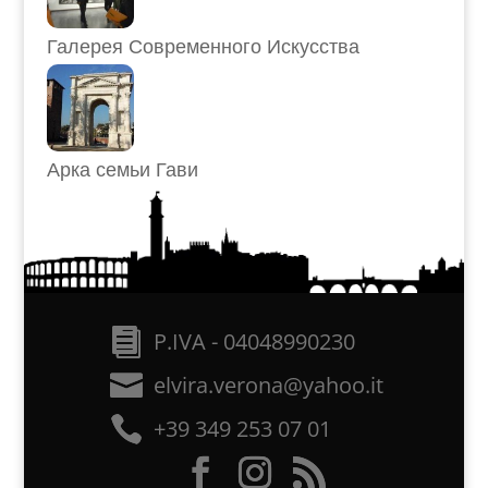
Галерея Современного Искусства
Арка семьи Гави
P.IVA - 04048990230
elvira.verona@yahoo.it
+39 349 253 07 01