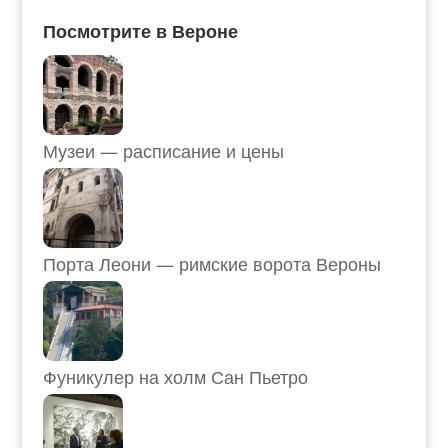
Посмотрите в Вероне
Музеи — расписание и цены
Порта Леони — римские ворота Вероны
Фуникулер на холм Сан Пьетро