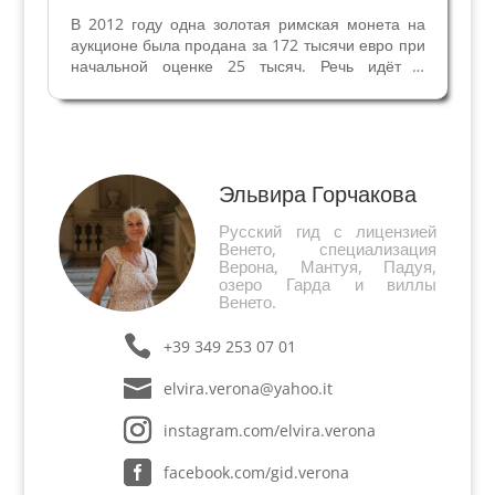
В 2012 году одна золотая римская монета на
аукционе была продана за 172 тысячи евро при
начальной оценке 25 тысяч. Речь идёт о
золотом аурелии Оттавиана, выпущенном в
Цизальпийской Галлии, он весит 7,85 г. На
лицевой стороне – изображение Оттавиана и
надпись C CAESAR...
Эльвира Горчакова
Русский гид с лицензией
Венето, специализация
Верона, Мантуя, Падуя,
озеро Гарда и виллы
Венето.
+39 349 253 07 01
elvira.verona@yahoo.it
instagram.com/elvira.verona
facebook.com/gid.verona