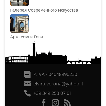
Галерея Современного Искусства
Арка семьи Гави
P.IVA - 04048990230
elvira.verona@yahoo.it
+39 349 253 07 01