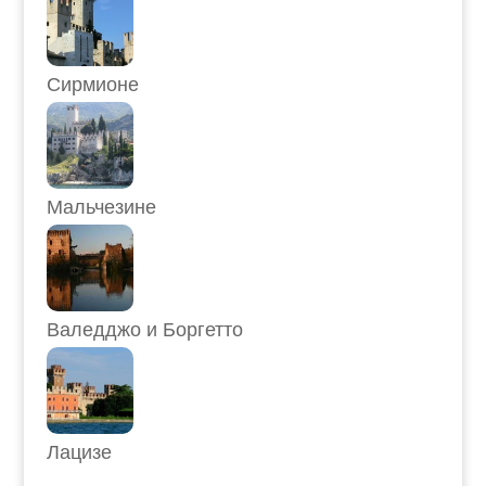
Сирмионе
Мальчезине
Валедджо и Боргетто
Лацизе