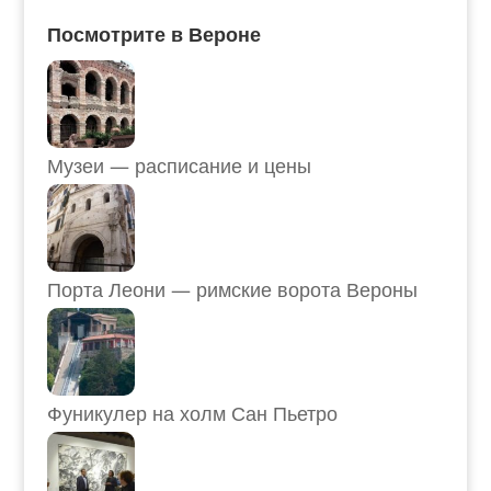
Посмотрите в Вероне
Музеи — расписание и цены
Порта Леони — римские ворота Вероны
Фуникулер на холм Сан Пьетро