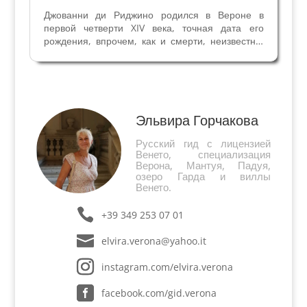
Джованни ди Риджино родился в Вероне в
первой четверти XIV века, точная дата его
рождения, впрочем, как и смерти, неизвестна.
Предполагают, что его отцом был резчик по
камню Риджино ди Энрико. Последняя его
известная работа датируется 1392 годом,
исходя из этого,...
Эльвира Горчакова
Русский гид с лицензией
Венето, специализация
Верона, Мантуя, Падуя,
озеро Гарда и виллы
Венето.
+39 349 253 07 01
elvira.verona@yahoo.it
instagram.com/elvira.verona
facebook.com/gid.verona