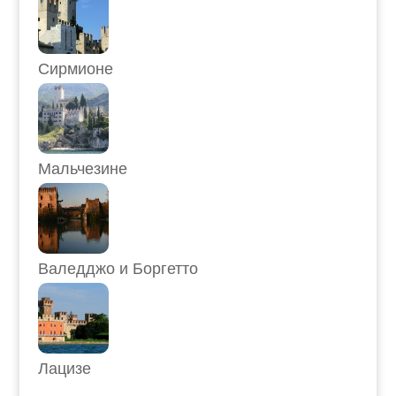
Сирмионе
Мальчезине
Валедджо и Боргетто
Лацизе