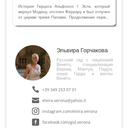
История Герцога Альфонсо 1 Эсте, который
вернул Модену, отстоял Феррару и был отлучен
от церкви тремя Папами. Продолжение первой
части Герцог Альфонсо против трех Пап. 1520
год Политическая ситуация быстро менялась в
те годы, как и альянсы. Официальные враги -
Папа и...
Эльвира Горчакова
Русский гид с лицензией
Венето, специализация
Верона, Мантуя, Падуя,
озеро Гарда и виллы
Венето.
+39 349 253 07 01
elvira.verona@yahoo.it
instagram.com/elvira.verona
facebook.com/gid.verona