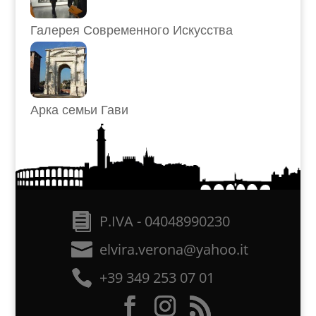
Галерея Современного Искусства
Арка семьи Гави
P.IVA - 04048990230
elvira.verona@yahoo.it
+39 349 253 07 01