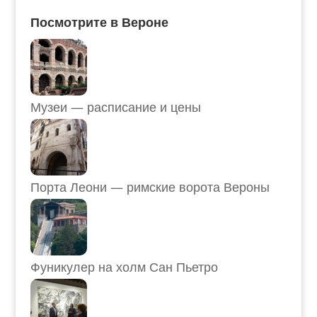
Посмотрите в Вероне
Музеи — расписание и цены
Порта Леони — римские ворота Вероны
Фуникулер на холм Сан Пьетро