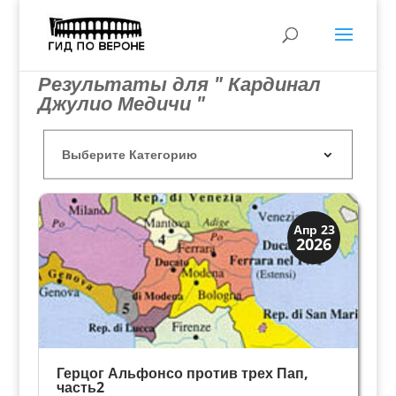
Результаты для " Кардинал
Джулио Медичи "
Династии
Апр 23
2026
Мантуя и Феррара
Герцог Альфонсо против трех Пап,
часть2