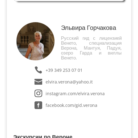
Под осыпавшимся слоем неожиданно
оказались три креста-символа крестоносцев. В
маленькой деревне под...
Эльвира Горчакова
Русский гид с лицензией
Венето, специализация
Верона, Мантуя, Падуя,
озеро Гарда и виллы
Венето.
+39 349 253 07 01
elvira.verona@yahoo.it
instagram.com/elvira.verona
facebook.com/gid.verona
Экскурсии по Вероне