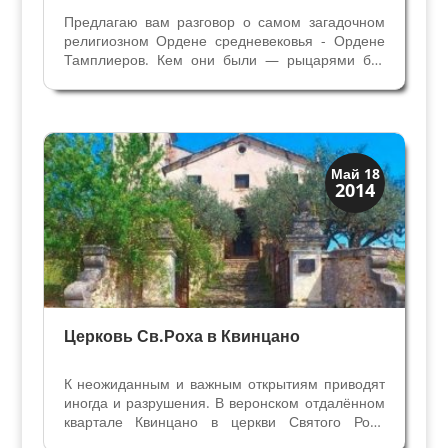
Предлагаю вам разговор о самом загадочном
религиозном Ордене средневековья - Ордене
Тамплиеров. Кем они были — рыцарями без
страха и упрека или амбициозными и жадными
монахами? Еретиками или посвященными в
высшую мудрость? «Будь доблестным и
сражайся, как наши наши...
Скрытая Верона
Май 18
2014
Церкви
Церковь Св.Роха в Квинцано
К неожиданным и важным открытиям приводят
иногда и разрушения. В веронском отдалённом
квартале Квинцано в церкви Святого Роха
отсырела штукатурка на стене и обвалилась.