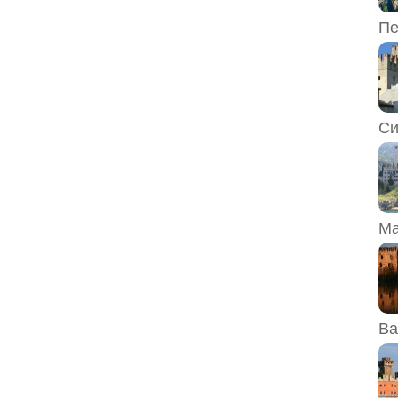
Пе
Си
Ма
Ва