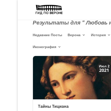
Результаты для " Любовь н
Недавние Посты
Верона
История
Иконография
Искусство
Июл 2
2021
Тайны картин
Тайны Тициана