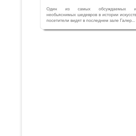
Один из самых обсуждаемых 
необьяснимых шедевров в истории искусст
посетители видят в последнем зале Галере
Боргезе в Риме. Это произведени
венецианского художника Тициан
Вечеллио (1488/90 - !576), известное нам 
названием Любовь небесная и Любов
земная....