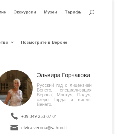
мне
Экскурсии
Музеи
Тарифы
ство
Посмотрите в Вероне
Эльвира Горчакова
Русский гид с лицензией
Венето, специализация
Верона, Мантуя, Падуя,
озеро Гарда и виллы
Венето.
+39 349 253 07 01
elvira.verona@yahoo.it