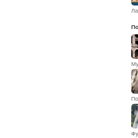
Ла
По
По
Фу