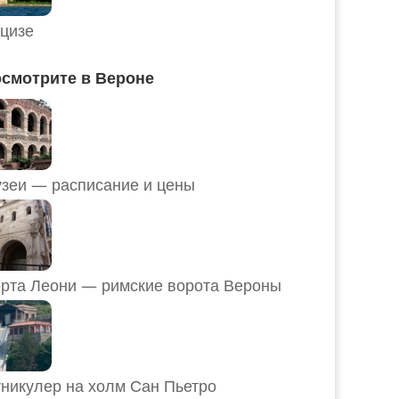
цизе
смотрите в Вероне
Музеи — расписание и цены
рта Леони — римские ворота Вероны
никулер на холм Сан Пьетро