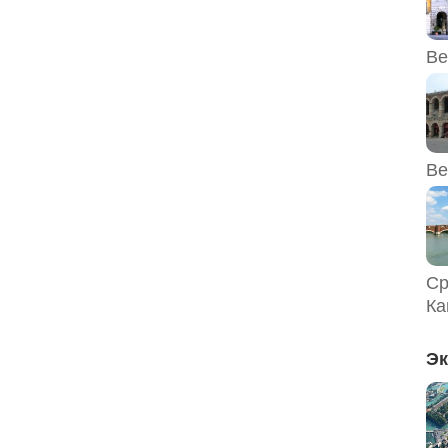
Ве
Ве
Ср
Ка
Эк