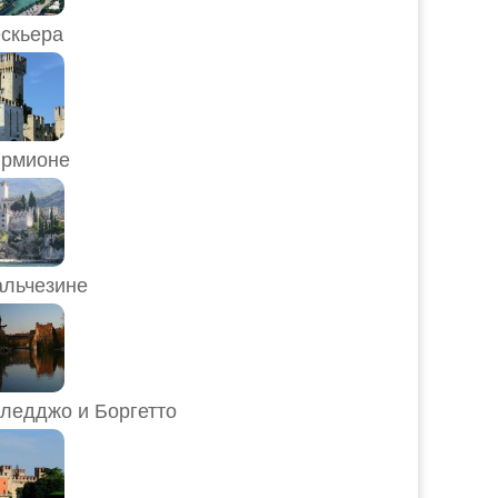
скьера
рмионе
льчезине
ледджо и Боргетто