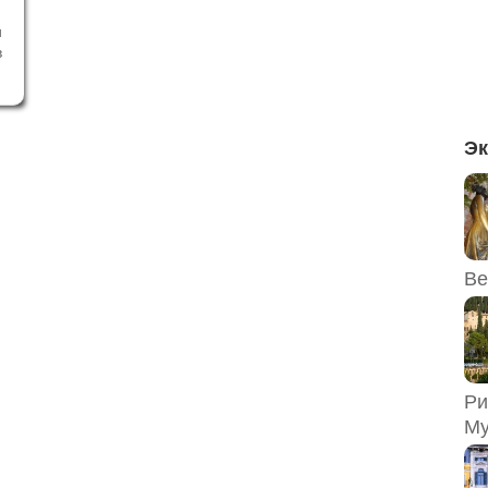
и
в
и
е
о
с
Эк
ь
Ве
Ри
Му