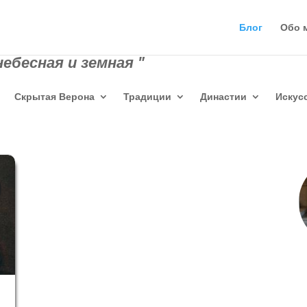
Блог
Обо 
ебесная и земная "
Скрытая Верона
Традиции
Династии
Искус