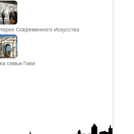
лерея Современного Искусства
ка семьи Гави