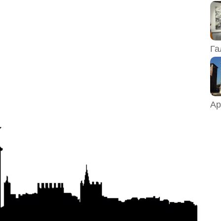
Га
Ар