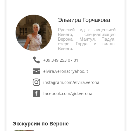
которая продолжала обогащаться на торговле и
финансовых операциях....
Эльвира Горчакова
Русский гид с лицензией
Венето, специализация
Верона, Мантуя, Падуя,
озеро Гарда и виллы
Венето.
+39 349 253 07 01
elvira.verona@yahoo.it
instagram.com/elvira.verona
facebook.com/gid.verona
Экскурсии по Вероне