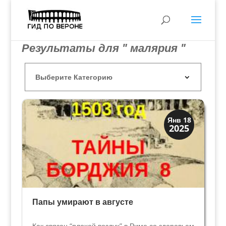
Результаты для " малярия "
Загадки прошлого
Янв 18
2025
История
Папы умирают в августе
Как связан “плохой воздух” в Риме со здоровьем