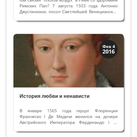
Римских Пап? 7 августа 1503 года Антонио
Джустиниани, посол Светлейшей Венецианской
Республики в Риме писал о Папе Александре 6
Борджия, что находясь в депресии понтифик
говорил ему “все эти больные вокруг меня,
которые...
Династии
Фев 4
2016
Медичи Флоренция
История любви и ненависти
В январе 1565 года герцог Флоренции
Франческо I Де Медичи женился на дочери
Австрийского Императора Фердинандо I —
Иоганне Австрийской. Выгодный политический
союз для Медичи, правящей семьи Флоренции,