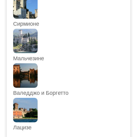
Сирмионе
Мальчезине
Валедджо и Боргетто
Лацизе