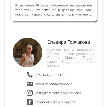
Клад монет III века, найденный на веронской
территории, относит нас в далёкое прошлое,
помогает узнать социальные, политические и
экономические аспекты жизни Римской
Империи. Самые старые монеты из клада
Венеры принадлежат к эпохе Гордиано III(238-
244), Трайано Дечио...
Эльвира Горчакова
Русский гид с лицензией
Венето, специализация
Верона, Мантуя, Падуя,
озеро Гарда и виллы
Венето.
+39 349 253 07 01
elvira.verona@yahoo.it
instagram.com/elvira.verona
facebook.com/gid.verona