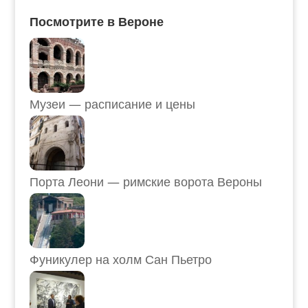
Посмотрите в Вероне
Музеи — расписание и цены
Порта Леони — римские ворота Вероны
Фуникулер на холм Сан Пьетро