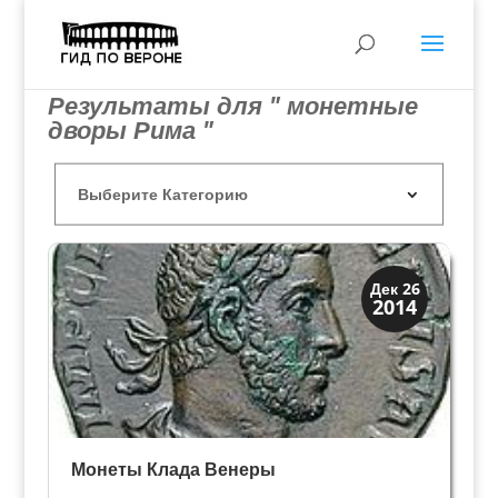
Результаты для " монетные
дворы Рима "
История
Дек 26
2014
Клады и медали
Монеты Клада Венеры