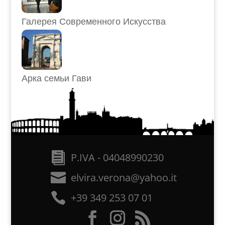
Галерея Современного Искусства
Арка семьи Гави
P.IVA - 04048990230
elvira.verona@yahoo.it
+39 349 253 07 01