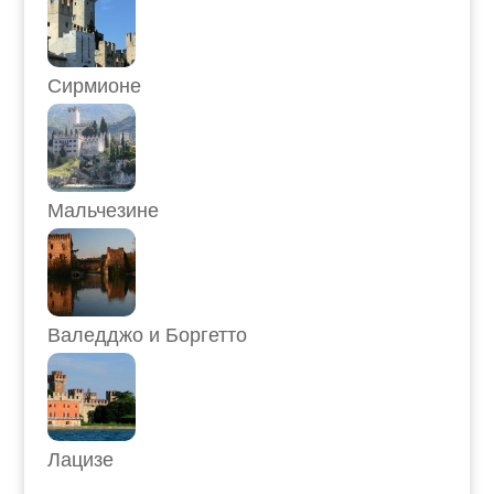
Сирмионе
Мальчезине
Валедджо и Боргетто
Лацизе