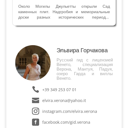
Около Могилы Джульетты открыли Сад
каменных плит. Надгробия и мемориальные
доски разных исторических периодов
рассказывают нам о Вероне, её знатных
семьях, экономике и истории религии. Статья из
веронской газеты "Арена", Серия "Досье.
Неизвестная Верона" 16/07/2010 ...
Эльвира Горчакова
Русский гид с лицензией
Венето, специализация
Верона, Мантуя, Падуя,
озеро Гарда и виллы
Венето.
+39 349 253 07 01
elvira.verona@yahoo.it
instagram.com/elvira.verona
facebook.com/gid.verona