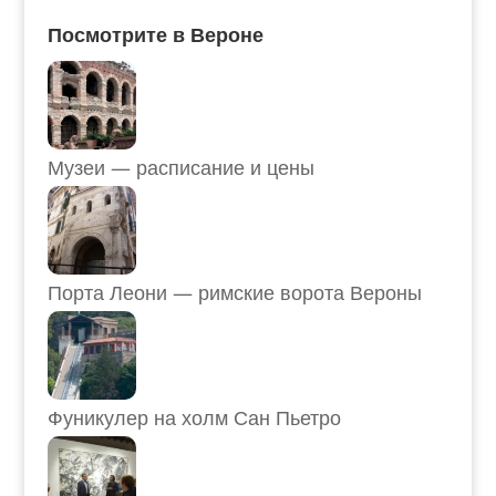
Посмотрите в Вероне
Музеи — расписание и цены
Порта Леони — римские ворота Вероны
Фуникулер на холм Сан Пьетро