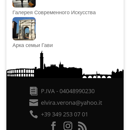
Галерея Современного Искусства
Арка семьи Гави
P.IVA - 04048990230
elvira.verona@yahoo.it
+39 349 253 07 01