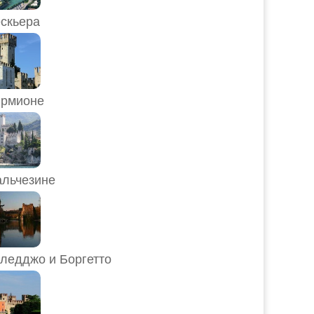
скьера
рмионе
льчезине
ледджо и Боргетто