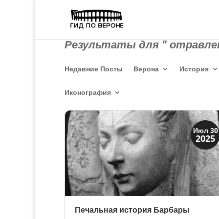
Результаты для " отравлен
Недавние Посты
Верона
История
Иконография
Династии
Июл 30
2025
Папская область
Печальная история Барбары