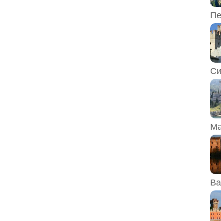
Пе
Си
Ма
Ва