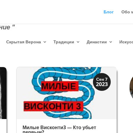
Блог
Обо 
ие "
Скрытая Верона
Традиции
Династии
Искус
Висконти Сфорца
Сен 7
2023
Династии
Милые Висконти3 — Кто убьет
первым?