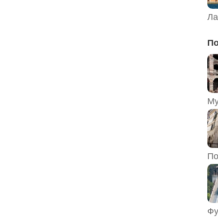
Ла
По
По
Фу