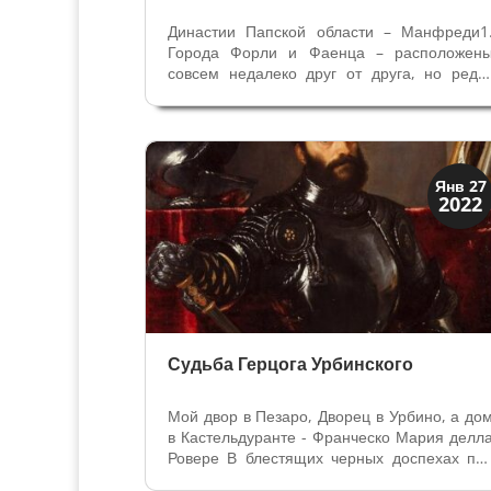
Династии Папской области – Манфреди1
Города Форли и Фаенца – расположен
совсем недалеко друг от друга, но редк
соседи жили в согласии. По реке Козина 
средневековье проходила границ
территорий двух городов - свободны
Комун. История рассказывает нам о вражд
–...
Династии
Янв 27
2022
Папская область
Судьба Герцога Урбинского
Мой двор в Пезаро, Дворец в Урбино, а до
в Кастельдуранте - Франческо Мария делл
Ровере В блестящих черных доспехах по
цвет шапки волос, бороды и глаз аристокра