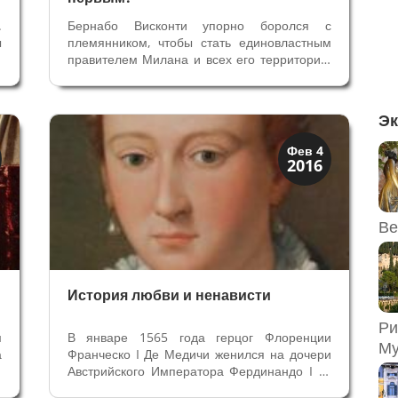
.
Бернабо Висконти упорно боролся с
ы
племянником, чтобы стать единовластным
о
правителем Милана и всех его территорий.
в
Идея разделения власти с Джан Галеаццо
а
Висконти была непереносима. Не смог
х
избавиться силой, и изменил стратегию: он
Эк
е
хитро решил заискивать перед...
Династии
Фев 4
2016
Медичи Флоренция
Ве
История любви и ненависти
Ри
м
В январе 1565 года герцог Флоренции
Му
а
Франческо I Де Медичи женился на дочери
д
Австрийского Императора Фердинандо I —
т
Иоганне Австрийской. Выгодный