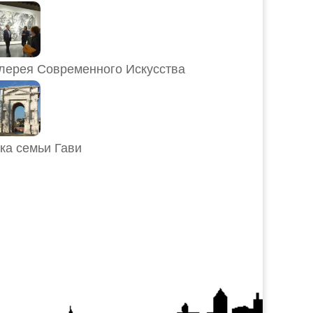
лерея Современного Искусства
ка семьи Гави