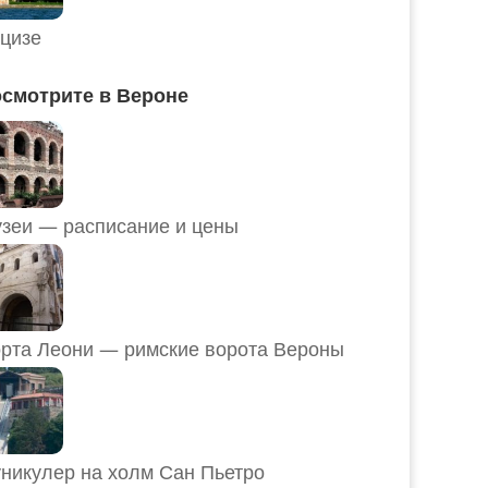
цизе
смотрите в Вероне
Музеи — расписание и цены
рта Леони — римские ворота Вероны
никулер на холм Сан Пьетро