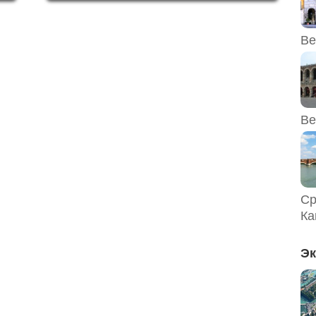
ю
политический союз для Медичи, правящей
х
семьи Флоренции, которая продолжала
обогащаться на торговле и финансовых
Ве
операциях....
Ве
Ср
Ка
Эк