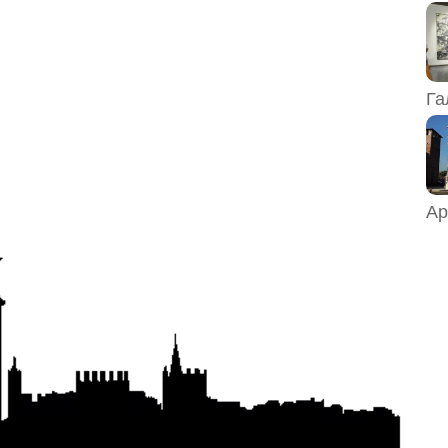
Га
Ар