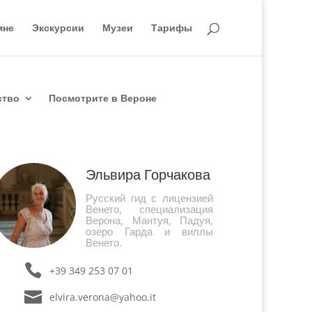
мне
Экскурсии
Музеи
Тарифы
ство
Посмотрите в Вероне
Эльвира Горчакова
Русский гид с лицензией
Венето, специализация
Верона, Мантуя, Падуя,
озеро Гарда и виллы
Венето.
+39 349 253 07 01
elvira.verona@yahoo.it