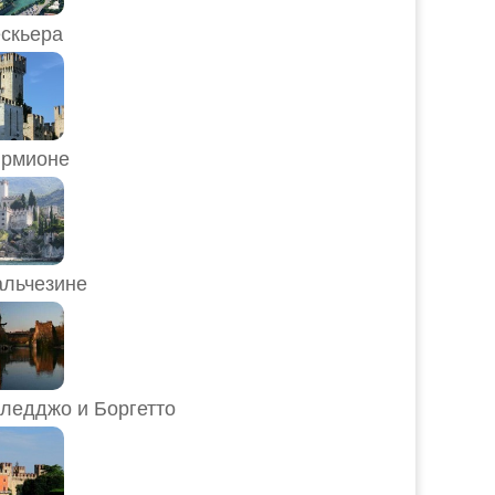
скьера
рмионе
льчезине
ледджо и Боргетто