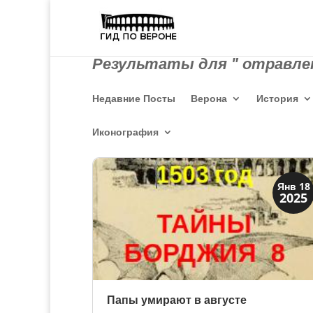
Результаты для " отравлен
Недавние Посты
Верона
История
Иконография
Загадки прошлого
Янв 18
2025
История
Папы умирают в августе