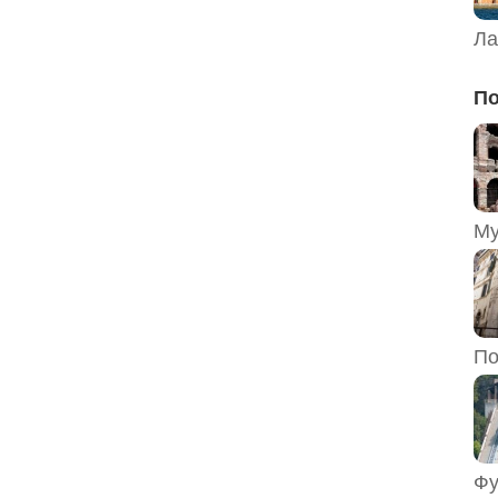
Ла
По
По
Фу