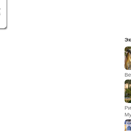
о
3
л
в
,
л
Эк
,
Ве
Ри
Му