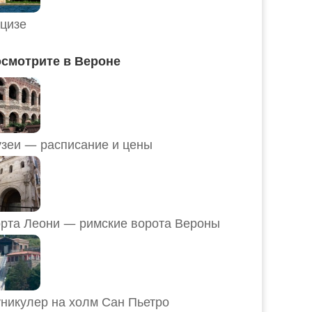
цизе
смотрите в Вероне
Музеи — расписание и цены
рта Леони — римские ворота Вероны
никулер на холм Сан Пьетро