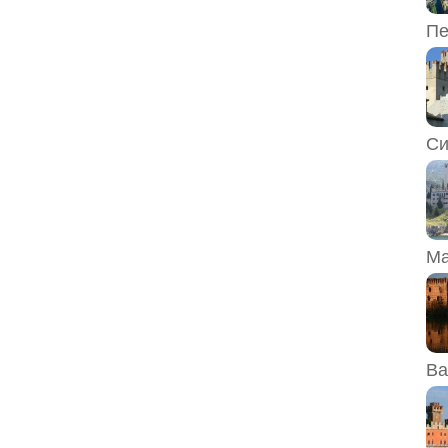
Пе
Си
Ма
Ва