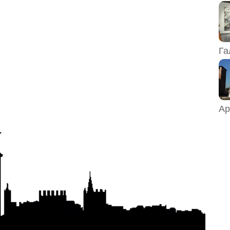
Га
Ар