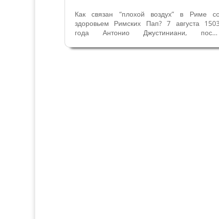
Как связан “плохой воздух” в Риме с
здоровьем Римских Пап? 7 августа 150
года Антонио Джустиниани, посо
Светлейшей Венецианской Республики 
Риме писал о Папе Александре 6 Борджия
что находясь в депресии понтифик говори
ему “все эти больные вокруг меня
которые...