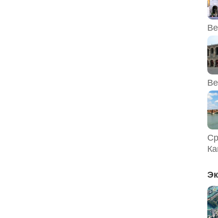
Ве
Ве
Ср
Ка
Эк