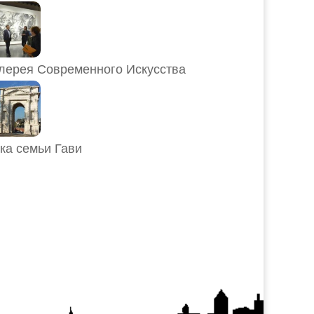
лерея Современного Искусства
ка семьи Гави