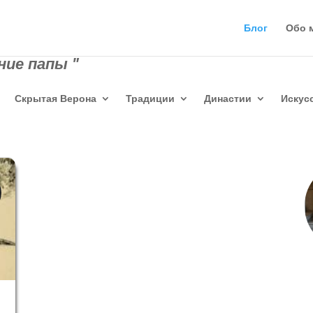
Блог
Обо 
ие папы "
Скрытая Верона
Традиции
Династии
Искус