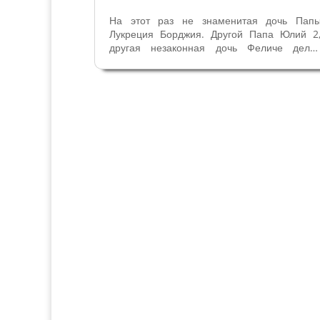
На этот раз не знаменитая дочь Пап
Лукреция Борджия. Другой Папа Юлий 2
другая незаконная дочь Феличе делл
Ровере, забытая историей. Практическ
каждый Папа Римский еще будуч
Кардиналом имел незаконных детей, 
Кардинала Джулиано делла Ровере был
единственная...