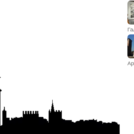
Га
Ар