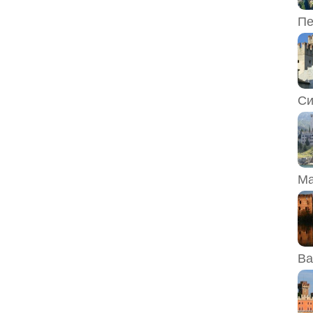
Пе
Си
Ма
Ва