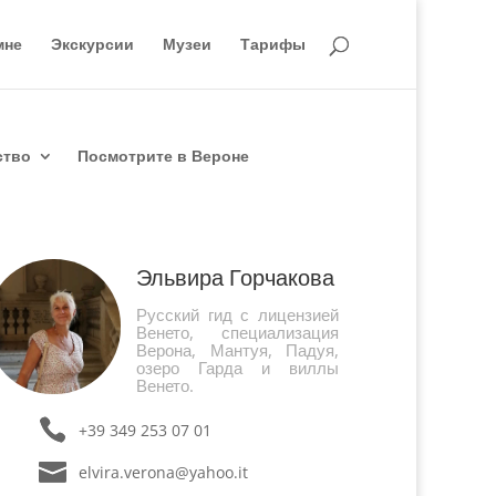
мне
Экскурсии
Музеи
Тарифы
ство
Посмотрите в Вероне
Эльвира Горчакова
Русский гид с лицензией
Венето, специализация
Верона, Мантуя, Падуя,
озеро Гарда и виллы
Венето.
+39 349 253 07 01
elvira.verona@yahoo.it