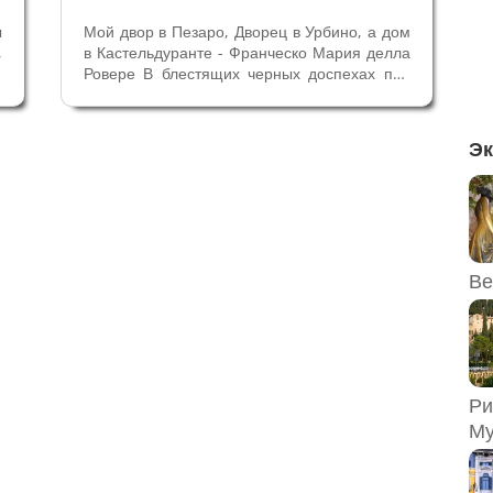
ы
Мой двор в Пезаро, Дворец в Урбино, а дом
,
в Кастельдуранте - Франческо Мария делла
а
Ровере В блестящих черных доспехах под
и
цвет шапки волос, бороды и глаз аристократ
и
смотрит на зрителя, с гордостью
у
демонстрируя символы власти и военных
Эк
а
достижений. Самый известный и...
Ве
Ри
Му