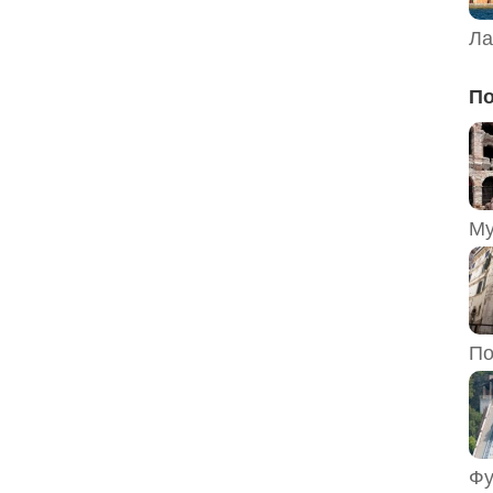
Ла
По
По
Фу