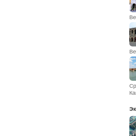
Ве
Ве
Ср
Ка
Эк