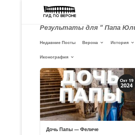
Результаты для " Папа Юли
Недавние Посты
Верона
История
Иконография
Династии
Окт 19
2024
Папская область
Дочь Папы — Феличе