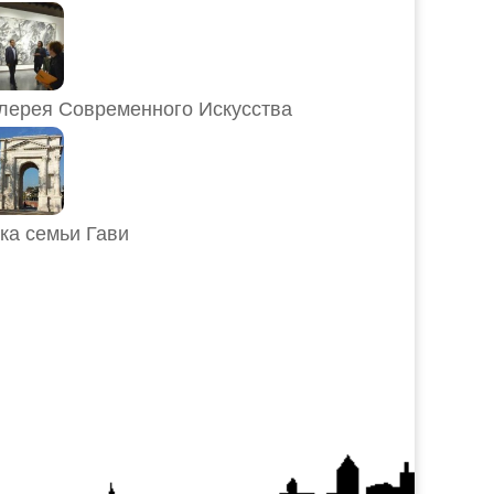
лерея Современного Искусства
ка семьи Гави