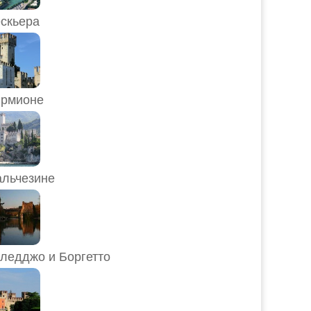
скьера
рмионе
льчезине
ледджо и Боргетто