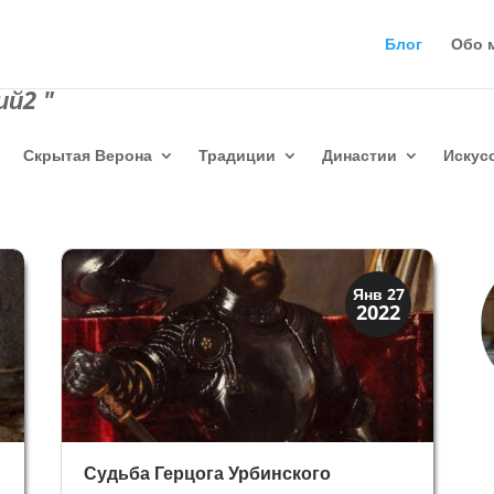
Блог
Обо 
й2 "
Скрытая Верона
Традиции
Династии
Искус
Династии
Янв 27
2022
Папская область
Судьба Герцога Урбинского