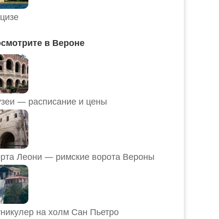
цизе
смотрите в Вероне
Музеи — расписание и цены
рта Леони — римские ворота Вероны
никулер на холм Сан Пьетро