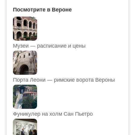
Посмотрите в Вероне
Музеи — расписание и цены
Порта Леони — римские ворота Вероны
Фуникулер на холм Сан Пьетро