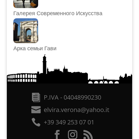
Галерея Современного Искусства
Арка семьи Гави
P.IVA - 04048990230
elvira.verona@yahoo.it
+39 349 253 07 01