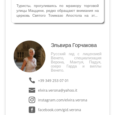
Туристы, прогуливаясь по мрамору торговой
улицы Маццини, редко обращают внимания на
церковь Святого Томмазо Апостола на этой
улице. Веронцы прозвали церковь Сан Томио,
чтобы отличать её от другой веронской церкви
Сан Томмазо (в районе Изоло). Считают, что
церковь...
Эльвира Горчакова
Русский гид с лицензией
Венето, специализация
Верона, Мантуя, Падуя,
озеро Гарда и виллы
Венето.
+39 349 253 07 01
elvira.verona@yahoo.it
instagram.com/elvira.verona
facebook.com/gid.verona