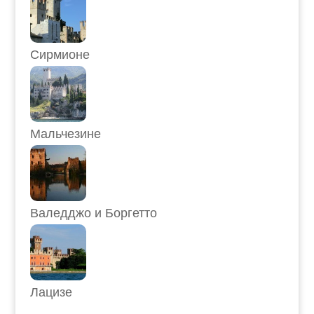
Сирмионе
Мальчезине
Валедджо и Боргетто
Лацизе