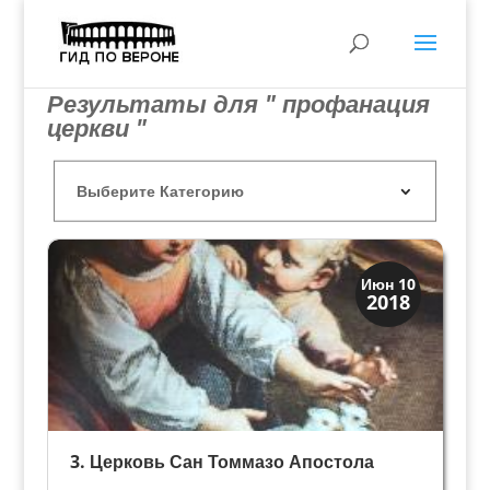
Результаты для " профанация
церкви "
Скрытая Верона
Июн 10
2018
Церкви
3. Церковь Сан Томмазо Апостола