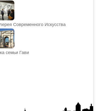
лерея Современного Искусства
ка семьи Гави