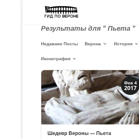
Результаты для " Пьета "
Недавние Посты
Верона
История
Иконография
Верона
Фев 4
2017
Средневековая
Шедевр Вероны — Пьета