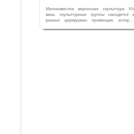
Малоизвестна веронская скульптура XI
века, скульптурные группы находятся 
разных церквушках провинции, которы
расположены вдалеке от туристически
маршрутов или закрыты для посетителей
Скульптура в Вероне XIV века прекрасна 
уникальна. Это эпоха Синьории...