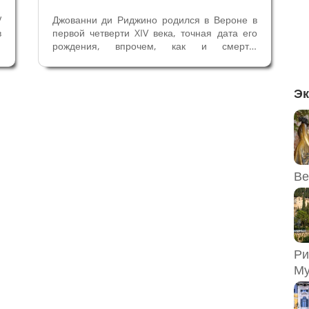
V
Джованни ди Риджино родился в Вероне в
в
первой четверти XIV века, точная дата его
е
рождения, впрочем, как и смерти,
х
неизвестна. Предполагают, что его отцом
.
был резчик по камню Риджино ди Энрико.
и
Последняя его известная работа датируется
Эк
1392 годом, исходя из этого,...
Ве
Ри
Му