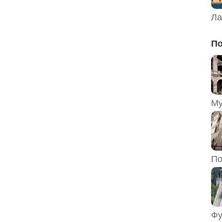
Ла
По
По
Фу