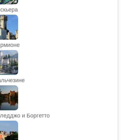
скьера
рмионе
льчезине
ледджо и Боргетто