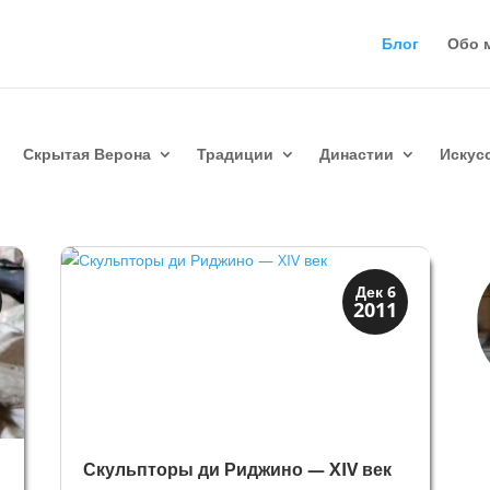
Блог
Обо 
Скрытая Верона
Традиции
Династии
Искус
Верона
Дек 6
2011
Веронцы
Скульпторы ди Риджино — XIV век