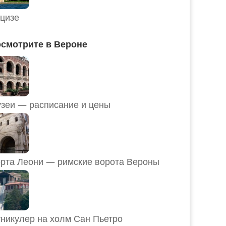
цизе
смотрите в Вероне
Музеи — расписание и цены
рта Леони — римские ворота Вероны
никулер на холм Сан Пьетро