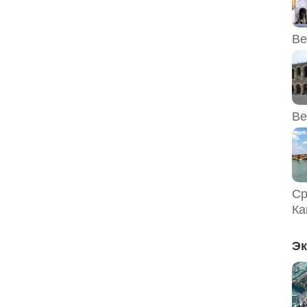
Ве
Ве
Ср
Ка
Эк