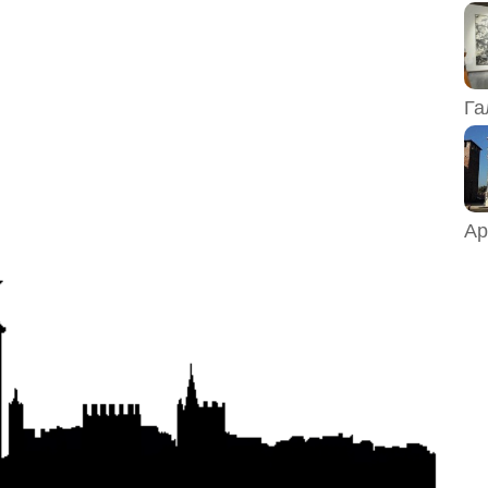
Га
Ар