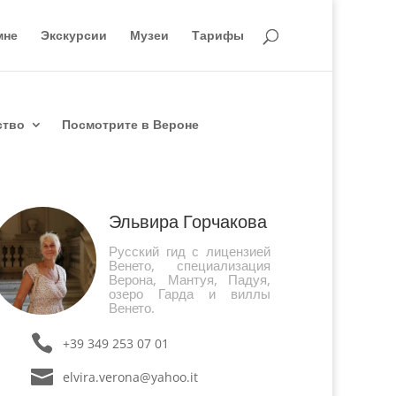
мне
Экскурсии
Музеи
Тарифы
ство
Посмотрите в Вероне
Эльвира Горчакова
Русский гид с лицензией
Венето, специализация
Верона, Мантуя, Падуя,
озеро Гарда и виллы
Венето.
+39 349 253 07 01
elvira.verona@yahoo.it