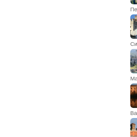
Пе
Си
Ма
Ва