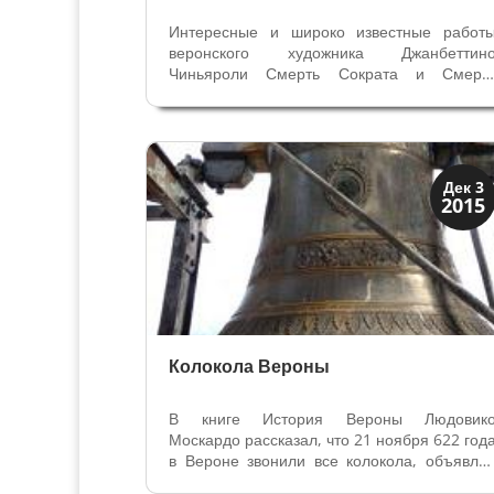
Интересные и широко известные работ
веронского художника Джанбеттин
Чиньяроли Смерть Сократа и Смерт
Катона написаны для графа Карло Фирмиа
(1718 – 1782) - министра австрийско
Ломбардии в Милане, вицегубернатор
Мантуи. Карло Фирмиан отличался широки
кругом...
Мода и ремесла
Дек 3
2015
Традиции
Колокола Вероны
В книге История Вероны Людовик
Москардо рассказал, что 21 ноября 622 год
в Вероне звонили все колокола, объявля
печальную весть — смерть Епископа Мауро