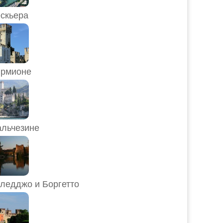
скьера
рмионе
льчезине
ледджо и Боргетто