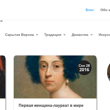
Блог
Обо 
"
Скрытая Верона
Традиции
Династии
Искус
Династии
Сен 28
2016
Папская область
Первая женщина-лауреат в мире