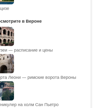
цизе
смотрите в Вероне
Музеи — расписание и цены
рта Леони — римские ворота Вероны
никулер на холм Сан Пьетро