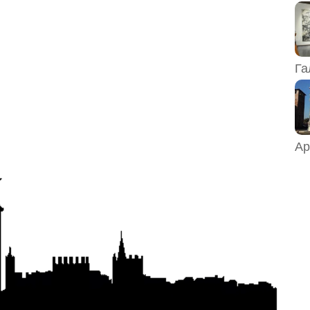
Га
Ар