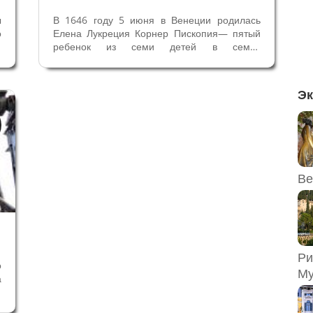
ы
В 1646 году 5 июня в Венеции родилась
о
Елена Лукреция Корнер Пископия— пятый
ь
ребенок из семи детей в семье
н
венецианского патриция Корнер. История
й
её семьи необычна. Родители Елены
а
Лукреции Отец Джованни Баттиста -
Эк
м
прокуратор Сан Марко, второй человек
после Дожа в...
Ве
Ри
о
Му
а
я
,