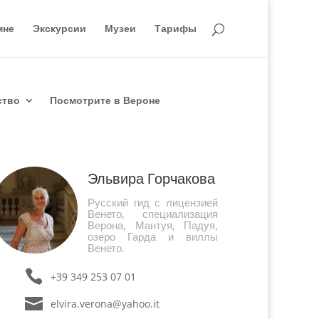
мне
Экскурсии
Музеи
Тарифы
ство
Посмотрите в Вероне
Эльвира Горчакова
Русский гид с лицензией
Венето, специализация
Верона, Мантуя, Падуя,
озеро Гарда и виллы
Венето.
+39 349 253 07 01
elvira.verona@yahoo.it