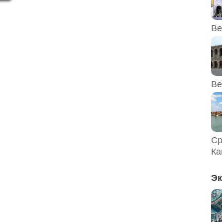
и
я
Ве
Ве
Ср
Ка
Эк