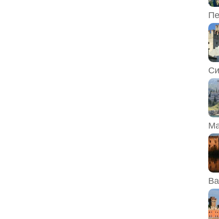
Пе
Си
Ма
Ва