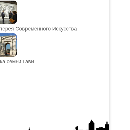
лерея Современного Искусства
ка семьи Гави