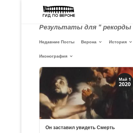
Результаты для " рекорды 
Недавние Посты
Верона
История
Иконография
Искусство
Май 1
2020
Коллекции знати
Он заставил увидеть Смерть