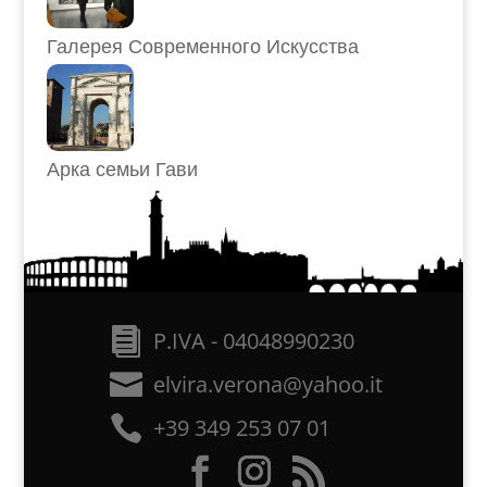
Галерея Современного Искусства
Арка семьи Гави
P.IVA - 04048990230
elvira.verona@yahoo.it
+39 349 253 07 01