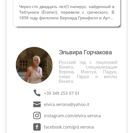
Через сто двадцать лет(!) папирус, найденный в
Тебтунисе (Египет), перевели с греческого. В
1898 году филологи Бернард Гренфелл и Артур
Хант обнаружили сотню документов на
папирусах на греческом и латинском, которые
датированы I – VI веками. Невероятно, но факт
– эта...
Эльвира Горчакова
Русский гид с лицензией
Венето, специализация
Верона, Мантуя, Падуя,
озеро Гарда и виллы
Венето.
+39 349 253 07 01
elvira.verona@yahoo.it
instagram.com/elvira.verona
facebook.com/gid.verona