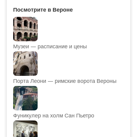
Посмотрите в Вероне
Музеи — расписание и цены
Порта Леони — римские ворота Вероны
Фуникулер на холм Сан Пьетро