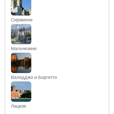
Сирмионе
Мальчезине
Валедджо и Боргетто
Лацизе