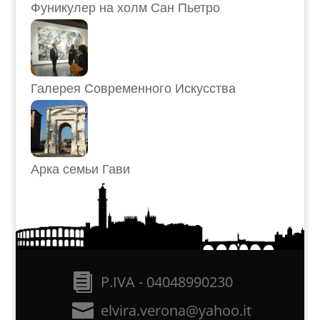
Фуникулер на холм Сан Пьетро
Галерея Современного Искусства
Арка семьи Гави
P.IVA - 04048990230
elvira.verona@yahoo.it