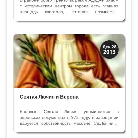
с историческим центром города есть главная
площадь квартала, которая называется
Викторио Венето. Из центра в рвйон Борго
Тренто ведёт Мост Победы - Понте делла
Виттория. В 1961 году был проведён конкурс на
лучший проект...
Святые и реликвии
Дек 28
2013
Традиции
Святая Лючия и Верона
Впервые Святая Лючия упоминается в
веронских документах в 973 году, в завещании
даруется собственность Часовне Св.Лючии в
Вероне. Уже в Х веке существовала Часовня и
культ этой Святой был настолько