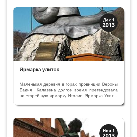
распространён, что ей оставляли значительные
суммы по завещанию. В...
Вино и кухня
Дек 1
2013
Праздники и легенды
Ярмарка улиток
Маленькая деревня в горах провинции Вероны
Бадия Калавена долгое время претендовала
на старейшую ярмарку Италии. Ярмарка Улиток
Сан Андреа Fiera dei Bogoni di Sant’Andrea,
протагонистом которой является долгие
столетия виноградная улитка (на веронском
диалекте её...
Скрытая Верона
Ноя 1
2013