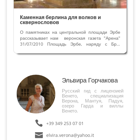
Каменная берлина для волков и
сквернословов
О памятниках на центральной площади Эрбе
рассказывает нам веронская газета "Арена"
31/07/2010 Площадь Эрбе, наряду с Бра,
самое посещаемое место нашего города. Тем
не менее, здесь тоже можно найти
малоизвестные памятники старины. В центре
площади находится каменная...
Эльвира Горчакова
Русский гид с лицензией
Венето, специализация
Верона, Мантуя, Падуя,
озеро Гарда и виллы
Венето.
+39 349 253 07 01
elvira.verona@yahoo.it