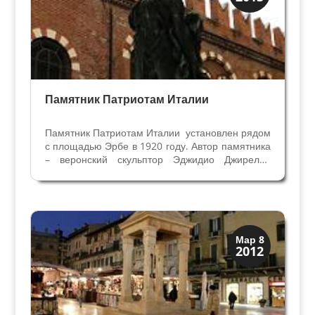
Улицы и площади
Памятник Патриотам Италии
Памятник Патриотам Италии установлен рядом
с площадью Эрбе в 1920 году. Автор памятника
– веронский скульптор Эджидио Джирелли
(4.01.1878 – 30.04.1972) из Соммакампаньи
(пригород Вероны). Монумент напоминает
горожанам трагические события 14 ноября
1915 года на...
Верона
Мар 8
2012
Средневековая