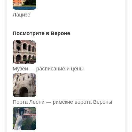
Лацизе
Посмотрите в Вероне
Музеи — расписание и цены
Порта Леони — римские ворота Вероны