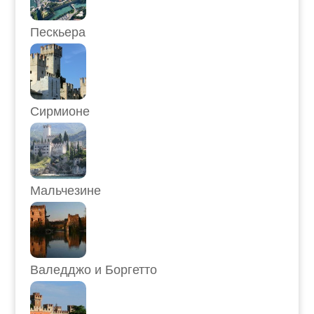
Пескьера
Сирмионе
Мальчезине
Валедджо и Боргетто