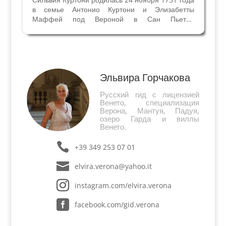
в семье Антонио Куртони и Элизабетты
Маффей под Вероной в Сан Пьетро
Инкарнарио (теперь это Дворец Даль Верме,
Гаттамелата, Да Монте, Маффей). Имя
Сильвия было семейным – ее назвали в память
о матери знаменитого предка...
Эльвира Горчакова
Русский гид с лицензией
Венето, специализация
Верона, Мантуя, Падуя,
озеро Гарда и виллы
Венето.
+39 349 253 07 01
elvira.verona@yahoo.it
instagram.com/elvira.verona
facebook.com/gid.verona