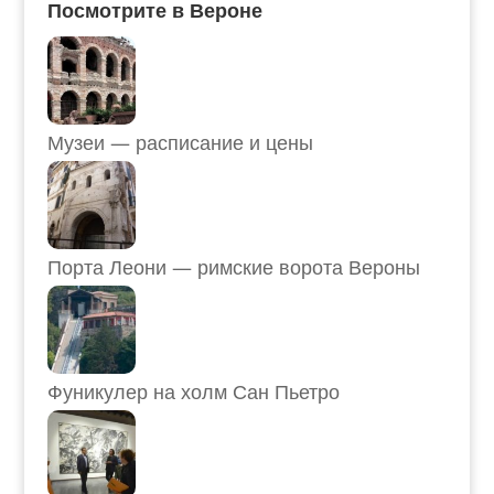
Посмотрите в Вероне
Музеи — расписание и цены
Порта Леони — римские ворота Вероны
Фуникулер на холм Сан Пьетро