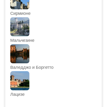
Сирмионе
Мальчезине
Валедджо и Боргетто
Лацизе