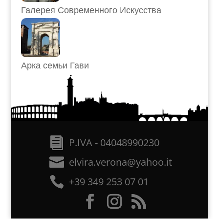
Галерея Современного Искусства
Арка семьи Гави
P.IVA - 04048990230
elvira.verona@yahoo.it
+39 349 253 07 01