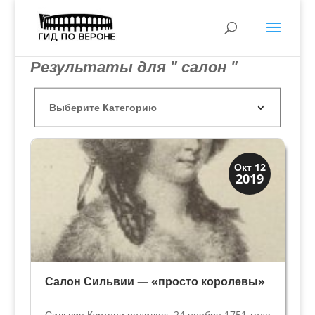
Результаты для " салон "
Верона
Окт 12
2019
Веронцы
Салон Сильвии — «просто королевы»
Сильвия Куртони родилась 24 ноября 1751 года