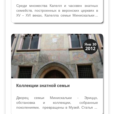
Среди множества Капелл и часовен знатных
семейств, построенных в веронских церквях в
XV – XVI веках, Капелла семьи Минискальки в
церкви Святой Анастасии выделяется свой
грандиозной архитектурой, скульптурой и
декоративными мраморными украшениями.
Четвёртый алтарь...
Искусство
Янв 30
2012
Коллекции знати
Коллекции знатной семьи
Дворец семьи Минискальки - Эриццо,
обстановка и коллекции, собранные
поколениями, превращены в Музей. Статья из
веронской газеты "Арена", серия "Досье.