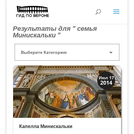
Результаты для " семья
Минискальки "
Скрытая Верона
Июл 17
2014
Церкви
Капелла Минискальки