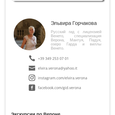
Неизвестная Верона" 05/08/2009 Нам
предстоит встреча с веронской
аристократической семьёй в музее, открытом
в...
Эльвира Горчакова
Русский гид с лицензией
Венето, специализация
Верона, Мантуя, Падуя,
озеро Гарда и виллы
Венето.
+39 349 253 07 01
elvira.verona@yahoo.it
instagram.com/elvira.verona
facebook.com/gid.verona
Экскурсии по Вероне