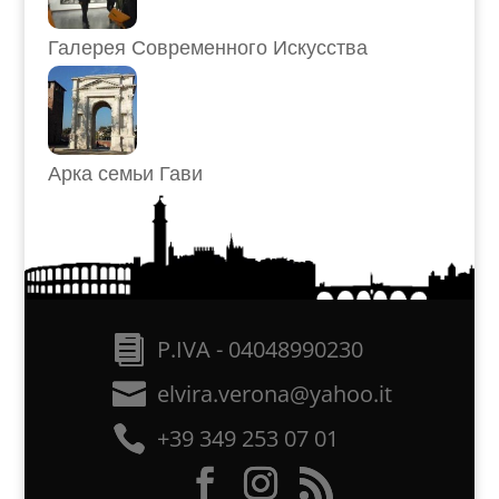
Галерея Современного Искусства
Арка семьи Гави
P.IVA - 04048990230
elvira.verona@yahoo.it
+39 349 253 07 01