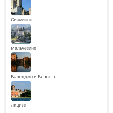
Сирмионе
Мальчезине
Валедджо и Боргетто
Лацизе