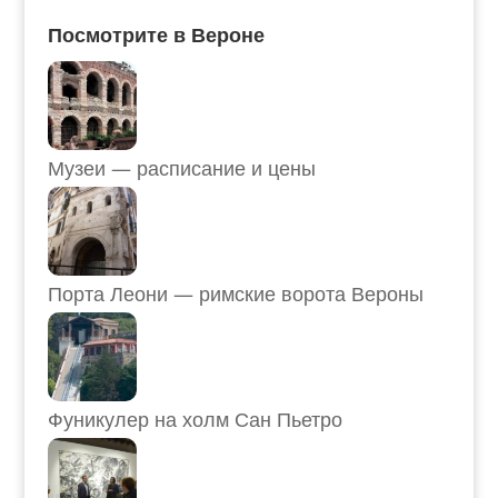
Посмотрите в Вероне
Музеи — расписание и цены
Порта Леони — римские ворота Вероны
Фуникулер на холм Сан Пьетро