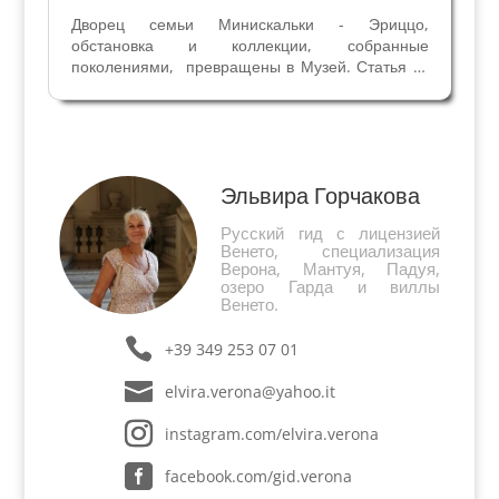
Дворец семьи Минискальки - Эриццо,
обстановка и коллекции, собранные
поколениями, превращены в Музей. Статья из
веронской газеты "Арена", серия "Досье.
Неизвестная Верона" 05/08/2009 Нам
предстоит встреча с веронской
аристократической семьёй в музее, открытом
в...
Эльвира Горчакова
Русский гид с лицензией
Венето, специализация
Верона, Мантуя, Падуя,
озеро Гарда и виллы
Венето.
+39 349 253 07 01
elvira.verona@yahoo.it
instagram.com/elvira.verona
facebook.com/gid.verona