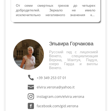
От семи смертных грехов до четырех
добродетелей. Зеркало не имело
исключительно негативного значения как
символ обмана, тщеславия и мимолетности
времени. Читайте в статье Зеркало – блеск
Тщеславия. Аллегория Благоразумия (одна из
четырех кардинальных добродетелей,...
Эльвира Горчакова
Русский гид с лицензией
Венето, специализация
Верона, Мантуя, Падуя,
озеро Гарда и виллы
Венето.
+39 349 253 07 01
elvira.verona@yahoo.it
instagram.com/elvira.verona
facebook.com/gid.verona