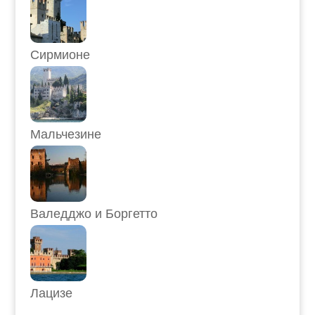
Сирмионе
Мальчезине
Валедджо и Боргетто
Лацизе