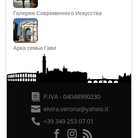
Галерея Современного Искусства
Арка семьи Гави
P.IVA - 04048990230
elvira.verona@yahoo.it
+39 349 253 07 01