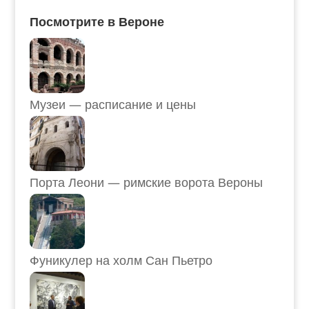
Посмотрите в Вероне
Музеи — расписание и цены
Порта Леони — римские ворота Вероны
Фуникулер на холм Сан Пьетро