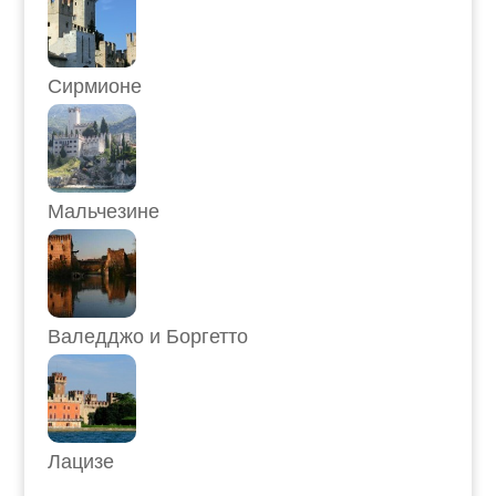
Сирмионе
Мальчезине
Валедджо и Боргетто
Лацизе