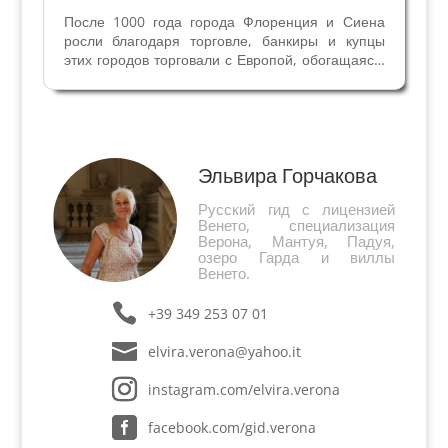
После 1000 года города Флоренция и Сиена
росли благодаря торговле, банкиры и купцы
этих городов торговали с Европой, обогащаясь.
Во Флоренции торговле способствовал водный
путь - река Арно. Сиена располагалась вдоль
оживленного движения паломников в Рим – на
Дороге...
Эльвира Горчакова
Русский гид с лицензией
Венето, специализация
Верона, Мантуя, Падуя,
озеро Гарда и виллы
Венето.
+39 349 253 07 01
elvira.verona@yahoo.it
instagram.com/elvira.verona
facebook.com/gid.verona