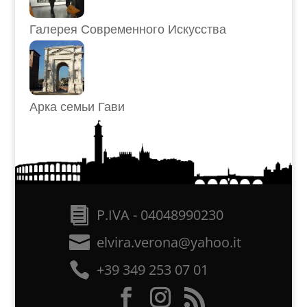
Галерея Современного Искусства
Арка семьи Гави
P.IVA - 04048990230
elvira.verona@yahoo.it
+39 349 253 07 01