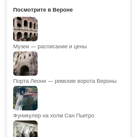
Посмотрите в Вероне
Музеи — расписание и цены
Порта Леони — римские ворота Вероны
Фуникулер на холм Сан Пьетро