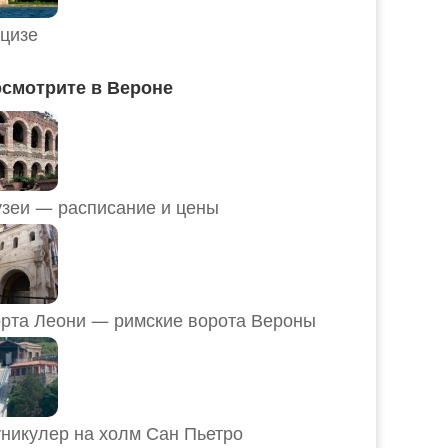
цизе
смотрите в Вероне
Музеи — расписание и цены
рта Леони — римские ворота Вероны
никулер на холм Сан Пьетро