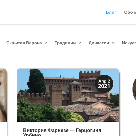
Блог
Обо 
Скрытая Верона
Традиции
Династии
Искус
Династии
Апр 2
2021
Папская область
Виктория Фарнезе — Герцогиня
Урбино