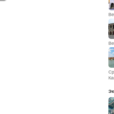
и
е
Ве
Ве
Ср
Ка
Эк