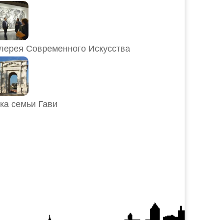
лерея Современного Искусства
ка семьи Гави