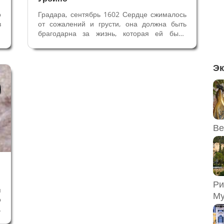
о
Градара, сентябрь 1602 Сердце сжималось
з
от сожалений и грусти, она должна быть
х
брагодарна за жизнь, которая ей была
й
подарена судьбой. Виктория не могла не
е
думать об утраченном прошлом, которое
й
превратилось в воспоминания. Один из
Эк
ы
дней ее жизни постоянно возвращался в...
Ве
Ри
я
Му
о
–
и