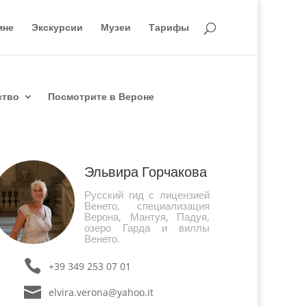
мне
Экскурсии
Музеи
Тарифы
ство
Посмотрите в Вероне
Эльвира Горчакова
Русский гид с лицензией
Венето, специализация
Верона, Мантуя, Падуя,
озеро Гарда и виллы
Венето.
+39 349 253 07 01
elvira.verona@yahoo.it