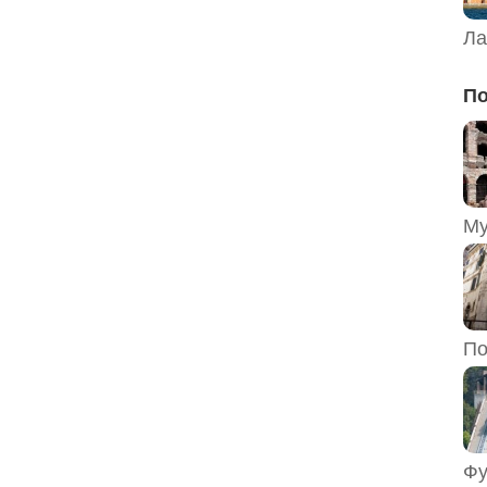
Ла
По
По
Фу