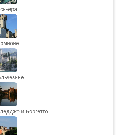
скьера
рмионе
льчезине
ледджо и Боргетто