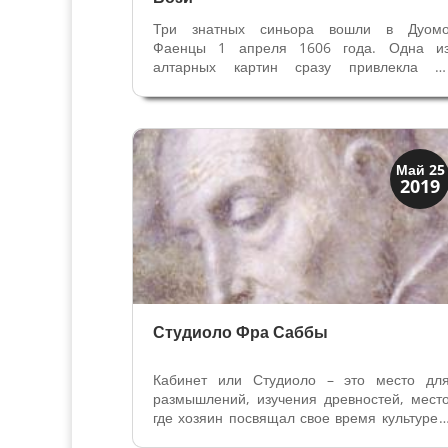
Три знатных синьора вошли в Дуом
Фаенцы 1 апреля 1606 года. Одна и
алтарных картин сразу привлекла и
внимание. Один из трех, известны
художник в то время Помаранчио сказал: Н
знаю кто написал, но красиво. Второ
синьор поразил собеседников до глубин
души, заявив...
Искусство
Май 25
2019
Коллекции знати
Студиоло Фра Саббы
Кабинет или Студиоло – это место дл
размышлений, изучения древностей, мест
где хозяин посвящал свое время культуре 
искусству и литературе, где размещал сво