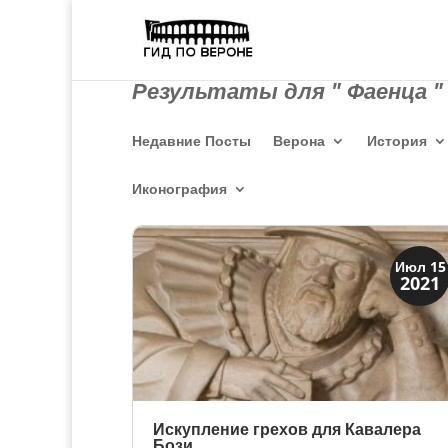
Результаты для " Фаенца "
Недавние Посты
Верона
История
Иконография
Искусство
Июл 15
2021
Художники
Искупление грехов для Кавалера
Бози