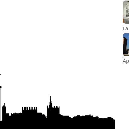
Га
Ар