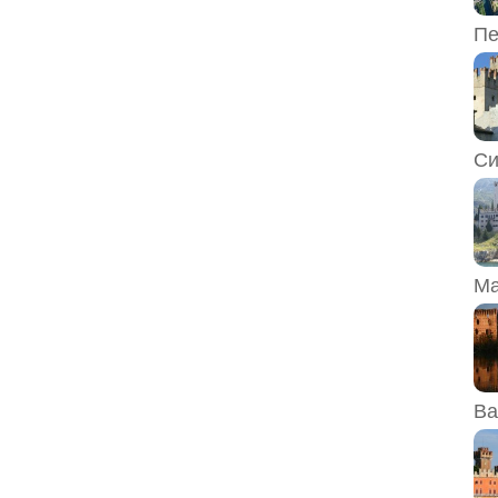
Пе
Си
Ма
Ва