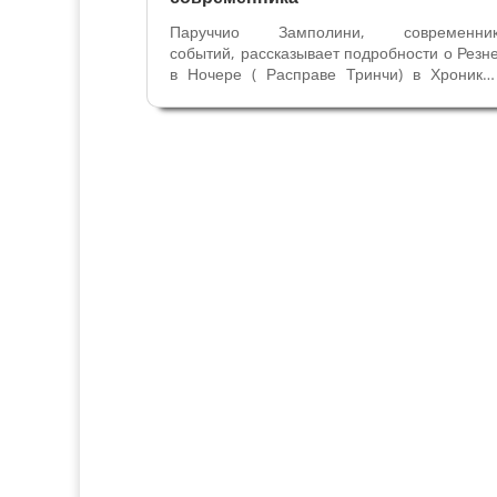
Паруччио Замполини, современни
событий, рассказывает подробности о Резн
в Ночере ( Расправе Тринчи) в Хроника
Сполето. Продолжение статьи Резня Тринч
- кровавое преступление. В то время когд
Синьором Фолиньо был Коррадо 2 Тринч
(1377-1386гг) на вилле на горе...