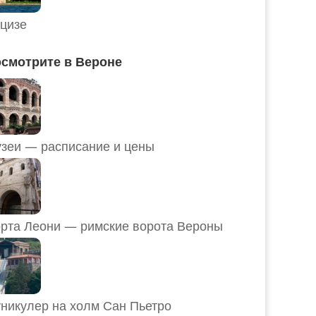
цизе
смотрите в Вероне
Музеи — расписание и цены
рта Леони — римские ворота Вероны
никулер на холм Сан Пьетро