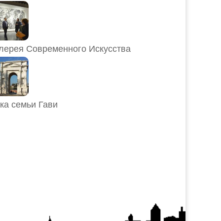
лерея Современного Искусства
ка семьи Гави