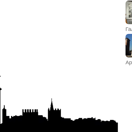
Га
Ар