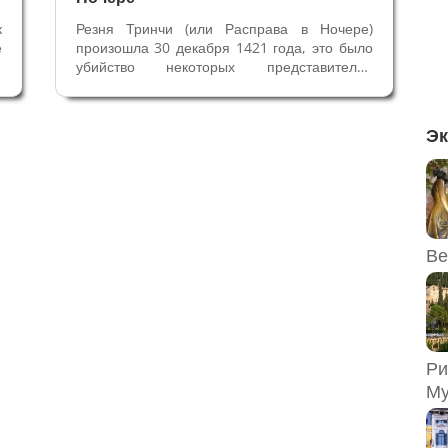
к
Резня Тринчи (или Расправа в Ночере)
е
произошла 30 декабря 1421 года, это было
х
убийство некоторых представителей
и
благородной семьи Тринчи, синьоров
а
Фолиньо. (Фолиньо – город в провинции
и
Перуджи, в Умбрии, 55 тысяч жителей).
Эк
Никколо Тринчи, Синьор Фолиньо и
викарий...
Ве
Ри
Му