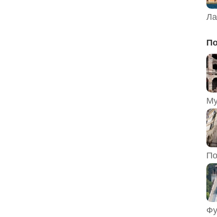
Ла
По
По
Фу