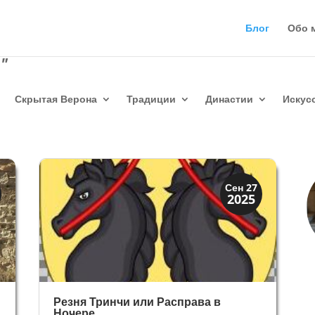
Блог
Обо 
"
Скрытая Верона
Традиции
Династии
Искус
Династии
Сен 27
2025
Заговоры и войны
Резня Тринчи или Расправа в
Ночере