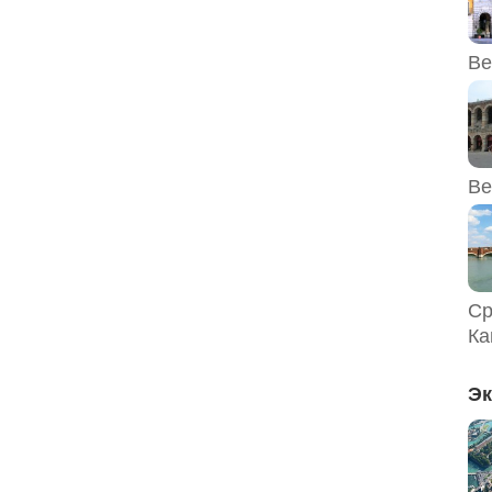
Ве
Ве
Ср
Ка
Эк