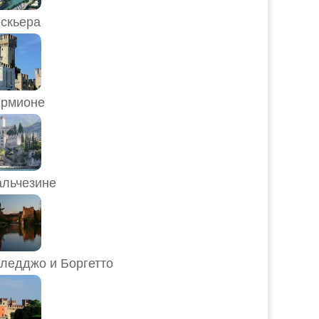
скьера
рмионе
льчезине
ледджо и Боргетто