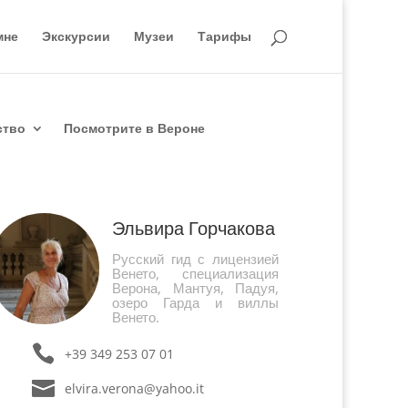
мне
Экскурсии
Музеи
Тарифы
ство
Посмотрите в Вероне
Эльвира Горчакова
Русский гид с лицензией
Венето, специализация
Верона, Мантуя, Падуя,
озеро Гарда и виллы
Венето.
+39 349 253 07 01
elvira.verona@yahoo.it