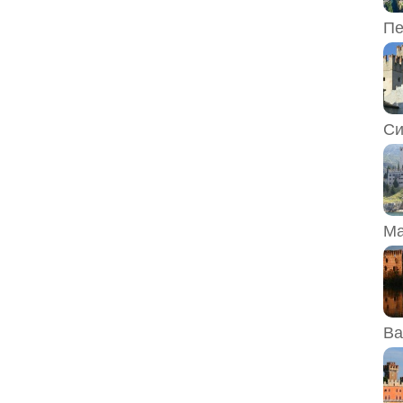
Пе
Си
Ма
Ва