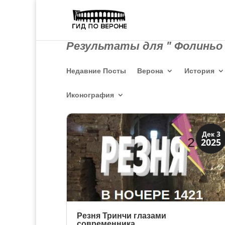
Результаты для " Фолиньо 
Недавние Посты
Верона
История
Иконография
Династии
Дек 3
2025
Заговоры и войны
Резня Тринчи глазами
современника