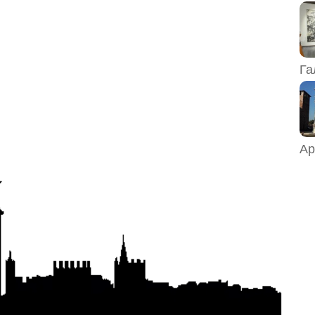
Га
Ар