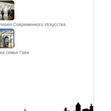
лерея Современного Искусства
ка семьи Гави