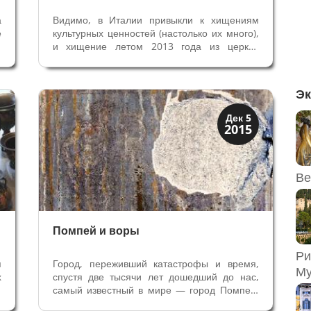
а
Видимо, в Италии привыкли к хищениям
е
культурных ценностей (настолько их много),
е
и хищение летом 2013 года из церкви
а
Св.Урбано в деревне под Падуей почти не
в
вызвало резонанса. Включили в список
в
украденных картин, опубликовали всего две
Эк
статьи в местной газете, и уже...
Археология
Дек 5
2015
История
Ве
Помпей и воры
Ри
я
Город, переживший катастрофы и время,
Му
х
спустя две тысячи лет дошедший до нас,
и
самый известный в мире — город Помпей.
о
Счастье археологов, историков и учёных