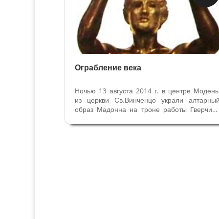
Музеи
Ограбление века
Ночью 13 августа 2014 г. в центре Моден
из церкви Св.Винченцо украли алтарны
образ Мадонна на троне работы Гверчин
1639 года. Полотно огромной ценност
вернулось 10 июля из Турина с выставки
размеры его 2,93м на 1,84м. Тогда вносил
картину в церковь четыре...