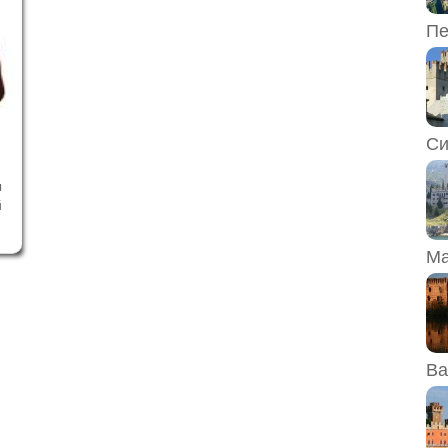
Пе
Си
ы
й
о
и
Ма
,
и
Ва