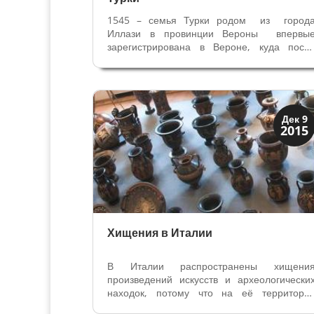
1545 – семья Турки родом из город
Иллази в провинции Вероны впервы
зарегистрирована в Вероне, куда посл
1541 года переехал дед художник
оружейный мастер Леонардо. 1578 – 
Вероне родился Алессандро, старший сын 
семье оружейника Сильвестра и его жены...
Искусство
Дек 9
2015
Музеи
Хищения в Италии
В Италии распространены хищени
произведений искусств и археологически
находок, потому что на её территори
сосредоточено огромное количеств