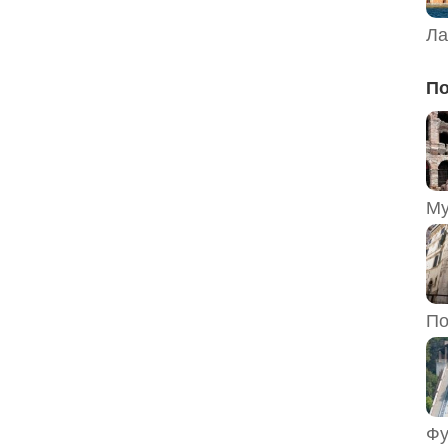
Ла
По
По
Фу