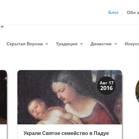
Блог
Обо 
"
Скрытая Верона
Традиции
Династии
Искус
Верона и Падуя
Авг 17
2016
Династии
Украли Святое семейство в Падуе