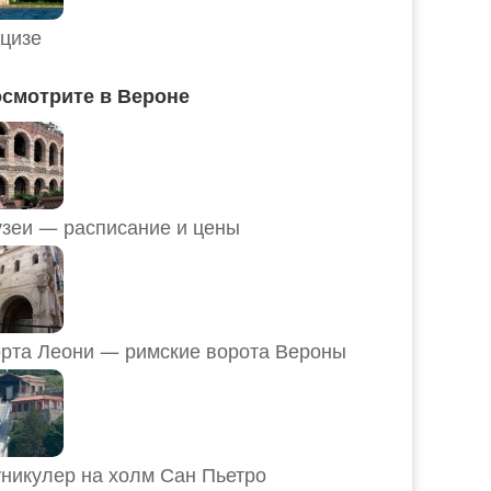
цизе
смотрите в Вероне
Музеи — расписание и цены
рта Леони — римские ворота Вероны
никулер на холм Сан Пьетро