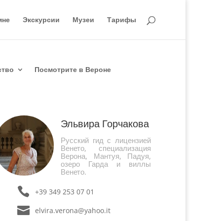
мне
Экскурсии
Музеи
Тарифы
ство
Посмотрите в Вероне
Эльвира Горчакова
Русский гид с лицензией
Венето, специализация
Верона, Мантуя, Падуя,
озеро Гарда и виллы
Венето.
+39 349 253 07 01
elvira.verona@yahoo.it