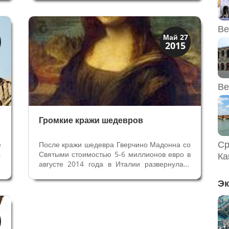
%
самых разных специальностей, которые
и
изучают Помпей и рассказывают миру, как
и
жили люди в этом городе Римской...
Ве
Искусство
Май 27
2015
Музеи
Ве
Громкие кражи шедевров
Ср
е
После кражи шедевра Гверчино Мадонна со
.
Святыми стоимостью 5-6 миллионов евро в
Ка
у
августе 2014 года в Италии развернулась
а
дискуссия о сохранности ценностей в
Эк
и
церквях и Музеях. Сразу вспомнили другие
,
хищения произведений искусств и
а
счастливые находки похищенного. Всё...