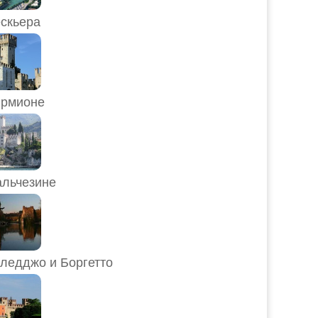
скьера
рмионе
льчезине
ледджо и Боргетто