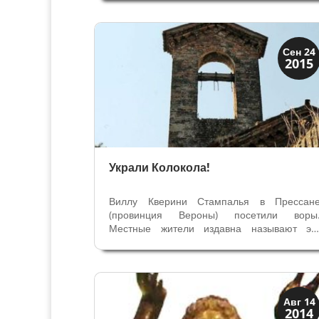
культурных ценностей – свыше 50
наследия человечества. Здесь 
археологические, и природные, 
произведения искусства. Этому...
Виллы и дворцы
Сен 24
2015
Скрытая Верона
Украли Колокола!
Виллу Кверини Стампалья в Прессан
(провинция Вероны) посетили воры
Местные жители издавна называют эт
Виллу Замок из-за средневековых зубцов н
господском особняке - главном здани
виллы. Внимание воров, на этот раз
привлекли не произведения искусств н
вилле, а...
Искусство
Авг 14
2014