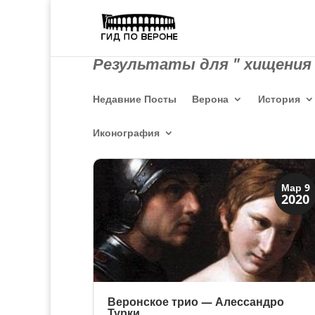
Результаты для " хищения 
Недавние Посты
Верона
История
Иконография
Искусство
Мар 9
2020
Художники
Веронское трио — Алессандро
Турки