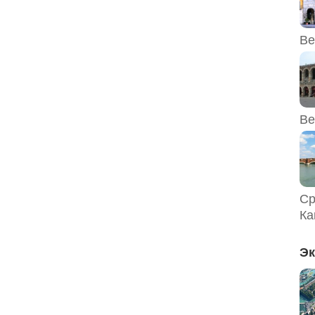
Ве
Ве
Ср
Ка
Эк