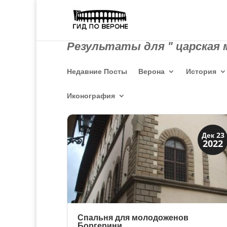
Результаты для " царская 
Недавние Посты
Верона
История
Иконография
Династии
Дек 23
2022
Папская область
Спальня для молодоженов
Боргерини