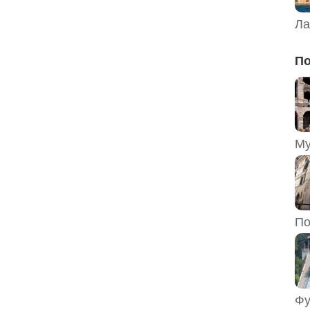
Ла
По
По
Фу