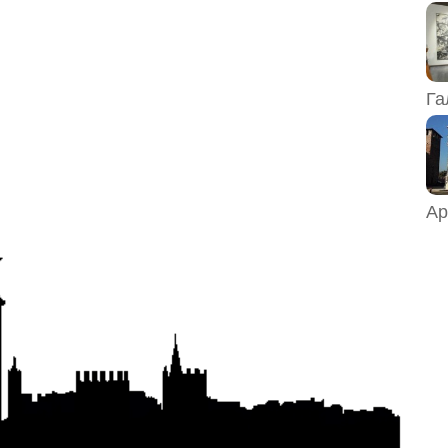
Га
Ар