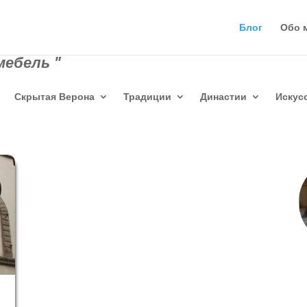
Блог
Обо 
мебель "
Скрытая Верона
Традиции
Династии
Искус