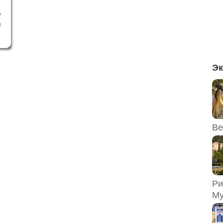
у
и
и
я
,
ь
Эк
Ве
Ри
Му