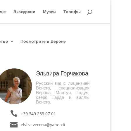
мне
Экскурсии
Музеи
Тарифы
ство
Посмотрите в Вероне
Эльвира Горчакова
Русский гид с лицензией
Венето, специализация
Верона, Мантуя, Падуя,
озеро Гарда и виллы
Венето.
+39 349 253 07 01
elvira.verona@yahoo.it