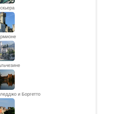
скьера
рмионе
льчезине
ледджо и Боргетто