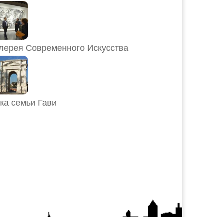
лерея Современного Искусства
ка семьи Гави