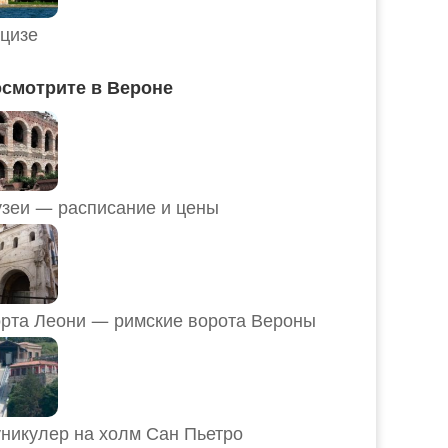
цизе
смотрите в Вероне
Музеи — расписание и цены
рта Леони — римские ворота Вероны
никулер на холм Сан Пьетро