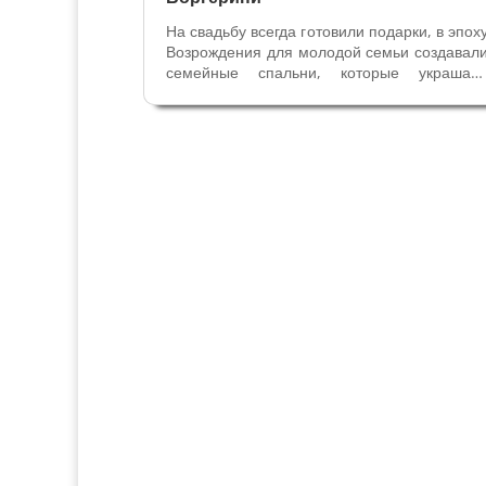
На свадьбу всегда готовили подарки, в эпох
Возрождения для молодой семьи создавал
семейные спальни, которые украшал
назидательными историями дл
молодоженов – это могли быть фрески
панели и шпалеры на стенах или мебел
(свадебные сундуки, изголовья кровати)....