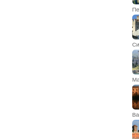
Пе
Си
Ма
Ва