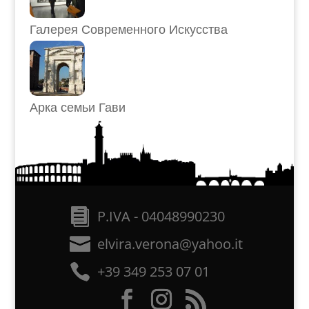
Галерея Современного Искусства
Арка семьи Гави
P.IVA - 04048990230
elvira.verona@yahoo.it
+39 349 253 07 01