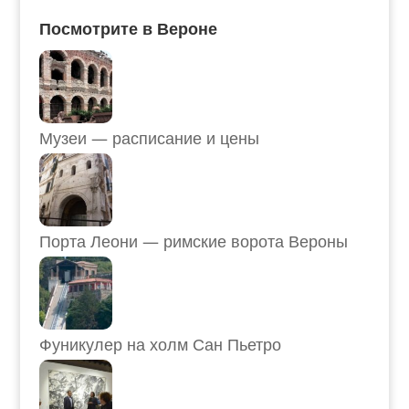
Посмотрите в Вероне
Музеи — расписание и цены
Порта Леони — римские ворота Вероны
Фуникулер на холм Сан Пьетро