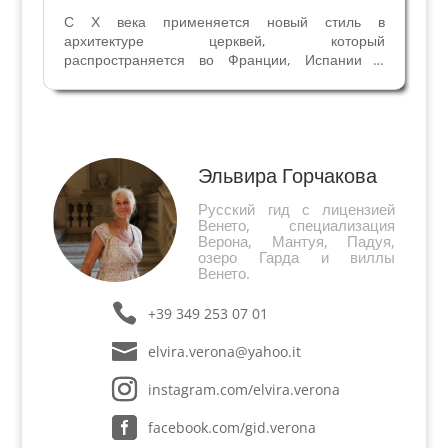
С Х века применяется новый стиль в
архитектуре церквей, который
распространяется во Франции, Испании и
Италии к XII веку – романский стиль. Многие
религиозные здания Вероны и провинции
строили в те времена, и некоторые до сих пор
сохранили романскую архитектуру....
Эльвира Горчакова
Русский гид с лицензией
Венето, специализация
Верона, Мантуя, Падуя,
озеро Гарда и виллы
Венето.
+39 349 253 07 01
elvira.verona@yahoo.it
instagram.com/elvira.verona
facebook.com/gid.verona