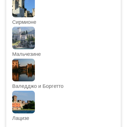
Сирмионе
Мальчезине
Валедджо и Боргетто
Лацизе