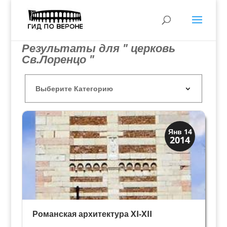
Результаты для " церковь
Св.Лоренцо "
Архитектура
Янв 14
2014
Искусство
Романская архитектура XI-XII