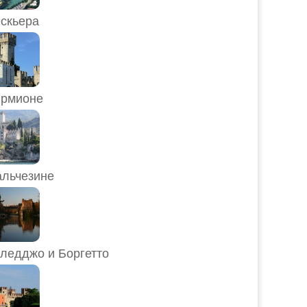
скьера
рмионе
льчезине
ледджо и Боргетто