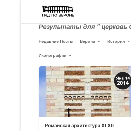
Результаты для " церковь С
Недавние Посты
Верона
История
Иконография
Архитектура
Янв 14
2014
Искусство
Романская архитектура XI-XII