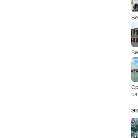
Ве
Ве
Ср
Ка
Эк