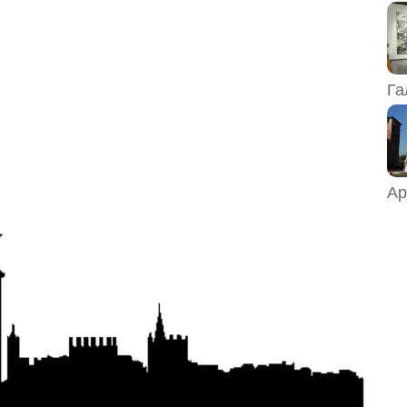
Га
Ар