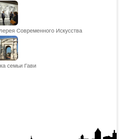
лерея Современного Искусства
ка семьи Гави