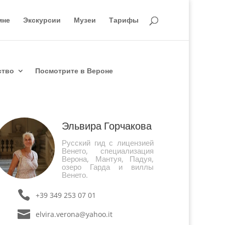
мне
Экскурсии
Музеи
Тарифы
ство
Посмотрите в Вероне
Эльвира Горчакова
Русский гид с лицензией
Венето, специализация
Верона, Мантуя, Падуя,
озеро Гарда и виллы
Венето.
+39 349 253 07 01
elvira.verona@yahoo.it