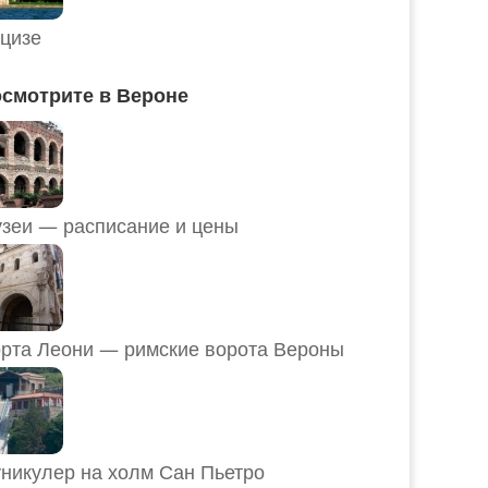
цизе
смотрите в Вероне
Музеи — расписание и цены
рта Леони — римские ворота Вероны
никулер на холм Сан Пьетро