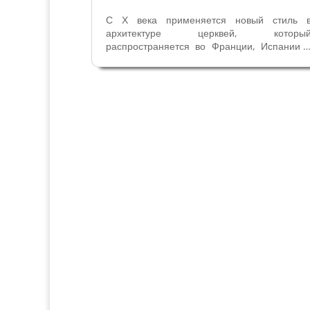
С Х века применяется новый стиль 
архитектуре церквей, которы
распространяется во Франции, Испании 
Италии к XII веку – романский стиль. Многи
религиозные здания Вероны и провинци
строили в те времена, и некоторые до си
пор сохранили романскую архитектуру....