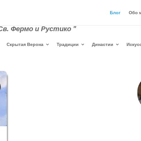
Блог
Обо 
в. Фермо и Рустико "
Скрытая Верона
Традиции
Династии
Искус