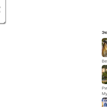
в
й
и
е
и
х
Эк
Ве
Ри
Му