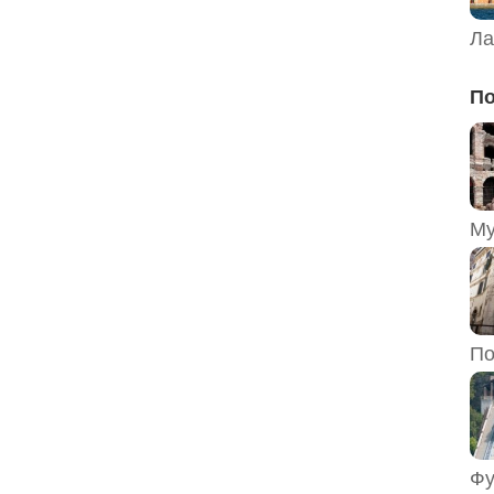
Ла
По
По
Фу