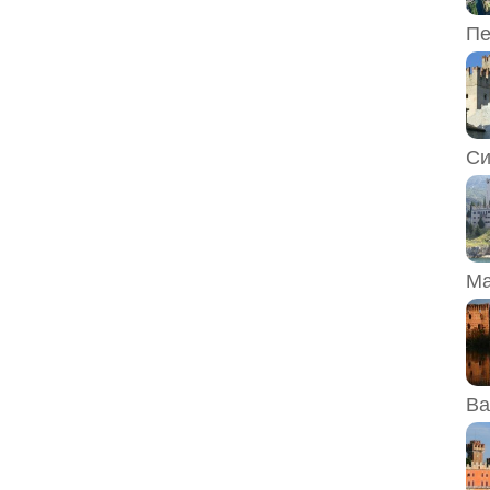
Пе
Си
Ма
Ва