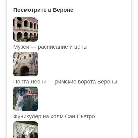
Посмотрите в Вероне
Музеи — расписание и цены
Порта Леони — римские ворота Вероны
Фуникулер на холм Сан Пьетро