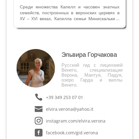
Среди множества Капелл и часовен знатных
семейств, построенных в веронских церквях в
XV – XVI веках, Капелла семьи Минискальки в
церкви Святой Анастасии выделяется свой
грандиозной архитектурой, скульптурой и
декоративными мраморными украшениями.
Четвёртый алтарь...
Эльвира Горчакова
Русский гид с лицензией
Венето, специализация
Верона, Мантуя, Падуя,
озеро Гарда и виллы
Венето.
+39 349 253 07 01
elvira.verona@yahoo.it
instagram.com/elvira.verona
facebook.com/gid.verona