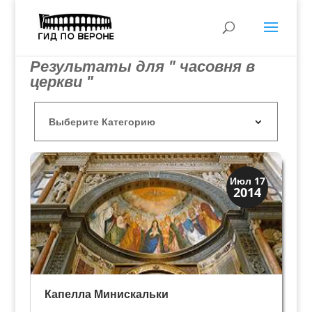
Результаты для " часовня в
церкви "
Скрытая Верона
Июл 17
2014
Церкви
Капелла Минискальки