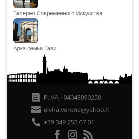
Галерея Современного Искусства
Арка семьи Гави
P.IVA - 04048990230
elvira.verona@yahoo.it
+39 349 253 07 01