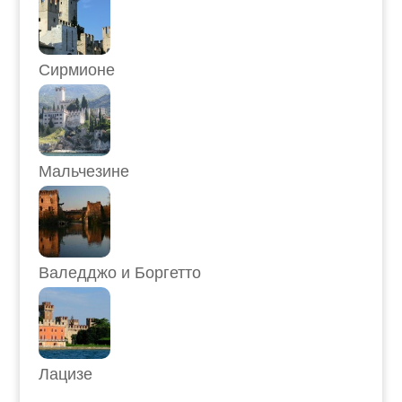
Сирмионе
Мальчезине
Валедджо и Боргетто
Лацизе