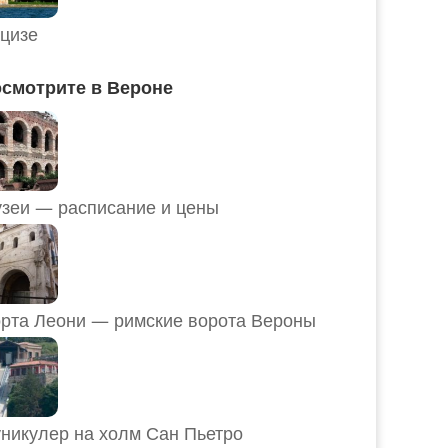
цизе
смотрите в Вероне
Музеи — расписание и цены
рта Леони — римские ворота Вероны
никулер на холм Сан Пьетро