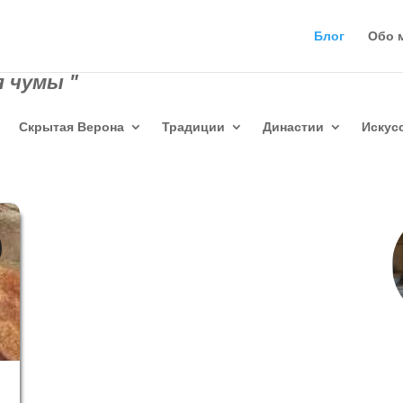
Блог
Обо 
 чумы "
Скрытая Верона
Традиции
Династии
Искус