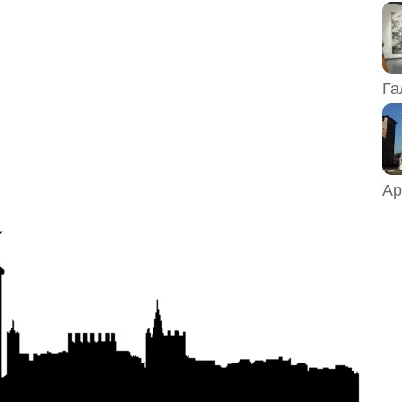
Га
Ар