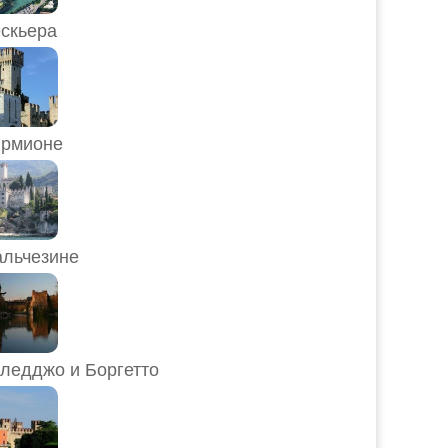
скьера
рмионе
льчезине
ледджо и Боргетто