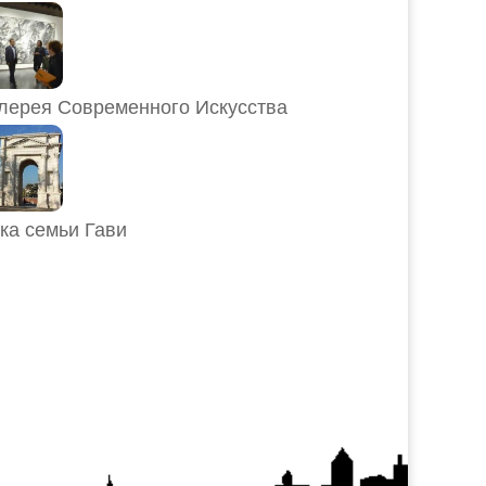
лерея Современного Искусства
ка семьи Гави