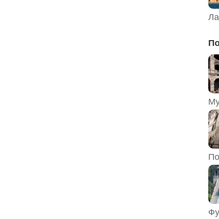
Ла
По
По
Фу