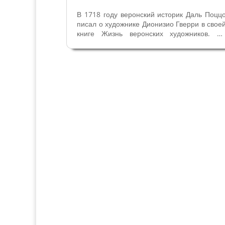
В 1718 году веронский историк Даль Поцц
писал о художнике Дионизио Гверри в свое
книге Жизнь веронских художников. П
этим сведениям начала XVIII века Дионизи
родился в 1614 году и был ученико
художника Фетти в Мантуе. По рассказа
родственников Даль Поццо...