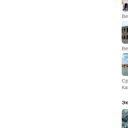
Ве
Ве
Ср
Ка
Эк