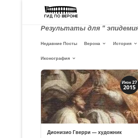
Результаты для " эпидемия
Недавние Посты
Верона
История
Иконография
Верона
Июн 27
2015
Веронцы
Дионизио Гверри — художник