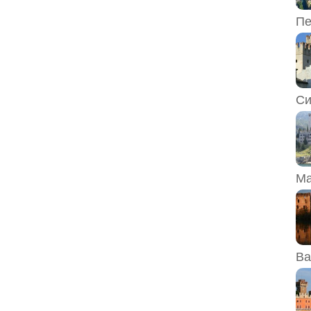
Пе
Си
Ма
Ва