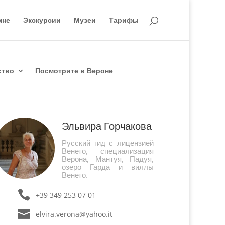
мне
Экскурсии
Музеи
Тарифы
ство
Посмотрите в Вероне
Эльвира Горчакова
Русский гид с лицензией
Венето, специализация
Верона, Мантуя, Падуя,
озеро Гарда и виллы
Венето.
+39 349 253 07 01
elvira.verona@yahoo.it