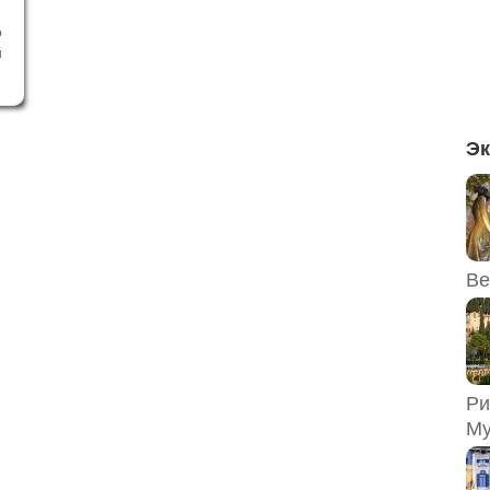
о
й
о
о
м
м
Эк
Ве
Ри
Му